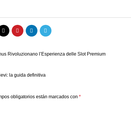
Bonus Rivoluzionano l’Esperienza delle Slot Premium
evi: la guida definitiva
pos obligatorios están marcados con
*