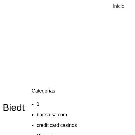
Inicio
Categorías
1
 Biedt
bar-salsa.com
credit card casinos