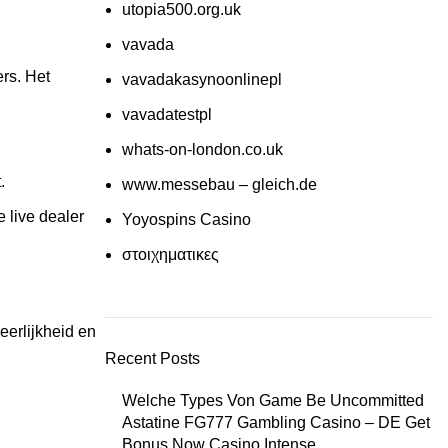
utopia500.org.uk
vavada
rs. Het
vavadakasynoonlinepl
vavadatestpl
whats-on-london.co.uk
.
www.messebau – gleich.de
 live dealer
Yoyospins Casino
στοιχηματικες
eerlijkheid en
Recent Posts
Welche Types Von Game Be Uncommitted
Astatine FG777 Gambling Casino – DE Get
Bonus Now Casino Intense