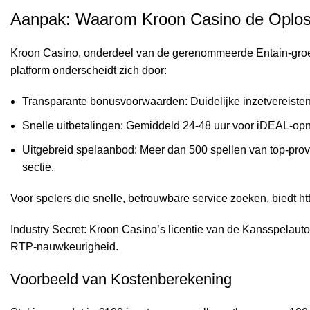
Aanpak: Waarom Kroon Casino de Oplos
Kroon Casino, onderdeel van de gerenommeerde Entain‑groep,
platform onderscheidt zich door:
Transparante bonusvoorwaarden: Duidelijke inzetvereiste
Snelle uitbetalingen: Gemiddeld 24‑48 uur voor iDEAL‑opn
Uitgebreid spelaanbod: Meer dan 500 spellen van top‑provid
sectie.
Voor spelers die snelle, betrouwbare service zoeken, biedt
ht
Industry Secret: Kroon Casino’s licentie van de Kansspelautori
RTP‑nauwkeurigheid.
Voorbeeld van Kostenberekening