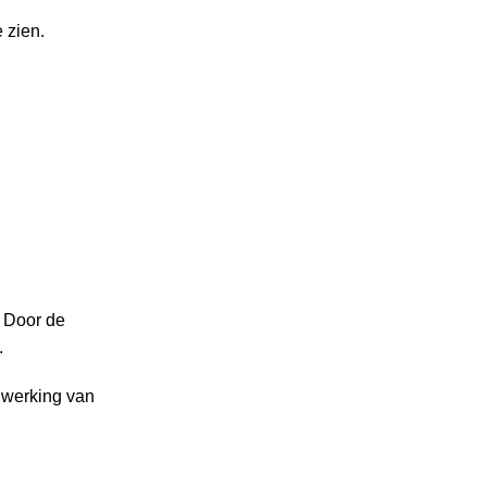
 zien.
. Door de
.
e werking van