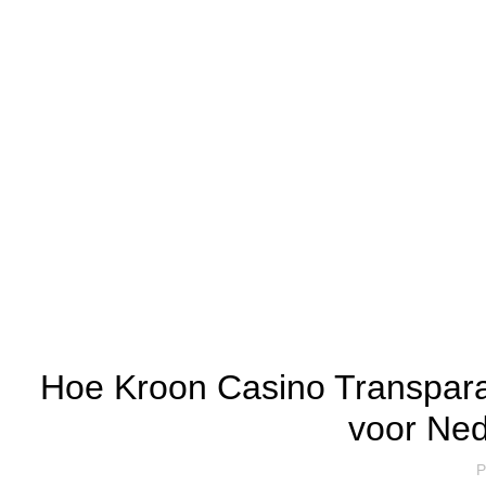
Hoe Kroon Casino Transpara
voor Ned
P