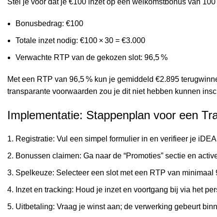
Stel je voor dat je €100 inzet op een welkomstbonus van 100 
Bonusbedrag: €100
Totale inzet nodig: €100 × 30 = €3.000
Verwachte RTP van de gekozen slot: 96,5 %
Met een RTP van 96,5 % kun je gemiddeld €2.895 terugwinnen 
transparante voorwaarden zou je dit niet hebben kunnen insc
Implementatie: Stappenplan voor een Tr
Registratie: Vul een simpel formulier in en verifieer je iDE
Bonussen claimen: Ga naar de “Promoties” sectie en acti
Spelkeuze: Selecteer een slot met een RTP van minimaal 96
Inzet en tracking: Houd je inzet en voortgang bij via het p
Uitbetaling: Vraag je winst aan; de verwerking gebeurt binn