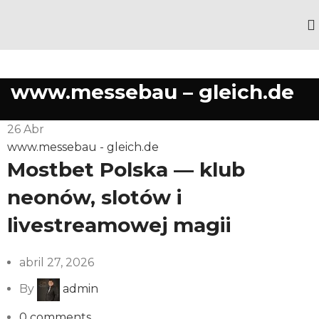
www.messebau – gleich.de
26
Abr
www.messebau - gleich.de
Mostbet Polska — klub
neonów, slotów i
livestreamowej magii
abril 27, 2026
By
admin
0
comments