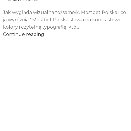
Jak wygląda wizualna tożsamość Mostbet Polska i co
ją wyróżnia? Mostbet Polska stawia na kontrastowe
kolory i czytelną typografię, któ...
Continue reading