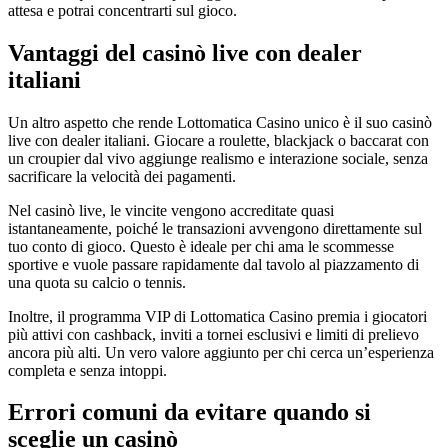
attesa e potrai concentrarti sul gioco.
Vantaggi del casinò live con dealer
italiani
Un altro aspetto che rende Lottomatica Casino unico è il suo casinò
live con dealer italiani. Giocare a roulette, blackjack o baccarat con
un croupier dal vivo aggiunge realismo e interazione sociale, senza
sacrificare la velocità dei pagamenti.
Nel casinò live, le vincite vengono accreditate quasi
istantaneamente, poiché le transazioni avvengono direttamente sul
tuo conto di gioco. Questo è ideale per chi ama le scommesse
sportive e vuole passare rapidamente dal tavolo al piazzamento di
una quota su calcio o tennis.
Inoltre, il programma VIP di Lottomatica Casino premia i giocatori
più attivi con cashback, inviti a tornei esclusivi e limiti di prelievo
ancora più alti. Un vero valore aggiunto per chi cerca un’esperienza
completa e senza intoppi.
Errori comuni da evitare quando si
sceglie un casinò