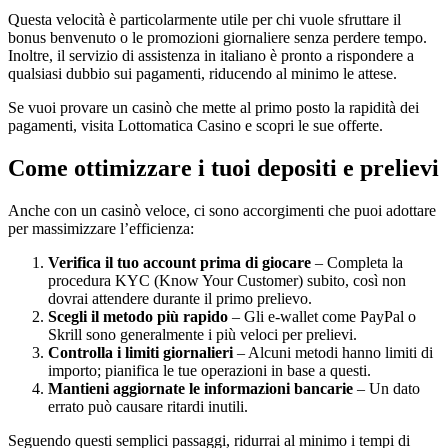
Questa velocità è particolarmente utile per chi vuole sfruttare il
bonus benvenuto o le promozioni giornaliere senza perdere tempo.
Inoltre, il servizio di assistenza in italiano è pronto a rispondere a
qualsiasi dubbio sui pagamenti, riducendo al minimo le attese.
Se vuoi provare un casinò che mette al primo posto la rapidità dei
pagamenti, visita Lottomatica Casino e scopri le sue offerte.
Come ottimizzare i tuoi depositi e prelievi
Anche con un casinò veloce, ci sono accorgimenti che puoi adottare
per massimizzare l’efficienza:
Verifica il tuo account prima di giocare
– Completa la
procedura KYC (Know Your Customer) subito, così non
dovrai attendere durante il primo prelievo.
Scegli il metodo più rapido
– Gli e‑wallet come PayPal o
Skrill sono generalmente i più veloci per prelievi.
Controlla i limiti giornalieri
– Alcuni metodi hanno limiti di
importo; pianifica le tue operazioni in base a questi.
Mantieni aggiornate le informazioni bancarie
– Un dato
errato può causare ritardi inutili.
Seguendo questi semplici passaggi, ridurrai al minimo i tempi di