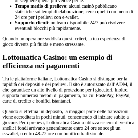
di scegliere quella più veloce per te.
Tempo medio di prelievo
: alcuni casinò pubblicano
statistiche sui tempi di elaborazione; cerca quelli con meno di
24 ore per i prelievi con e‑wallet.
Supporto clienti
: un team disponibile 24/7 può risolvere
eventuali blocchi più rapidamente.
Quando un operatore soddisfa questi criteri, la tua esperienza di
gioco diventa più fluida e meno stressante.
Lottomatica Casino: un esempio di
efficienza nei pagamenti
Tra le piattaforme italiane, Lottomatica Casino si distingue per la
rapidità dei depositi e dei prelievi. Il sito è autorizzato dall’ADM, il
che garantisce un alto livello di protezione per i giocatori. Inoltre,
supporta numerosi metodi di pagamento, tra cui PostePay, PayPal,
carte di credito e bonifici istantanei.
Quando si effettua un deposito, la maggior parte delle transazioni
viene accreditata in pochi minuti, consentendo di iniziare subito a
giocare. Per i prelievi, Lottomatica Casino utilizza sistemi di verifica
snelli: i fondi arrivano generalmente entro 24 ore se scegli un
e‑wallet, o entro 48‑72 ore con bonifico tradizionale.