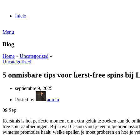
Inicio
Menu
Blog
Home
»
Uncategorized
»
Uncategorized
5 onmisbare tips voor kerst‑free spins bij 
septiembre 9, 2025
Posted by
admin
09
Sep
Kerstmis is het perfecte moment om extra geluk te zoeken aan de onli
free‑spin‑aanbiedingen. Bij Loyal Casino vind je een uitgebreid assorti
winterse promoties haalt, welke spellen je moet proberen en hoe je ve