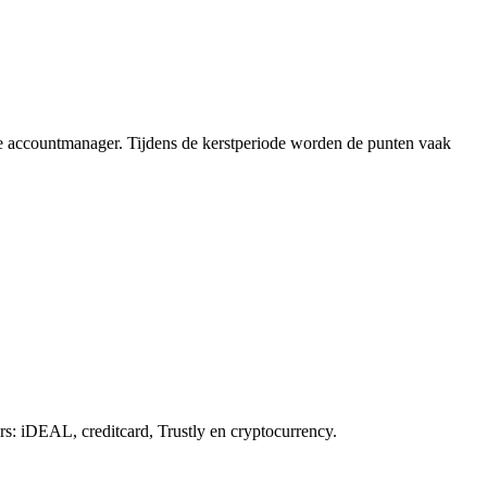
jke accountmanager. Tijdens de kerstperiode worden de punten vaak
ers: iDEAL, creditcard, Trustly en cryptocurrency.