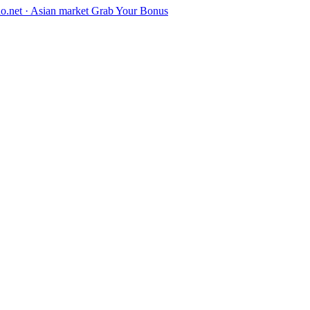
no.net · Asian market Grab Your Bonus