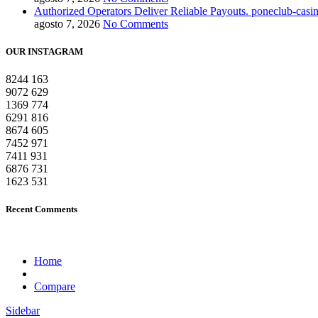
Authorized Operators Deliver Reliable Payouts. poneclub-casi
agosto 7, 2026
No Comments
OUR INSTAGRAM
8244
163
9072
629
1369
774
6291
816
8674
605
7452
971
7411
931
6876
731
1623
531
Recent Comments
Home
Compare
Sidebar