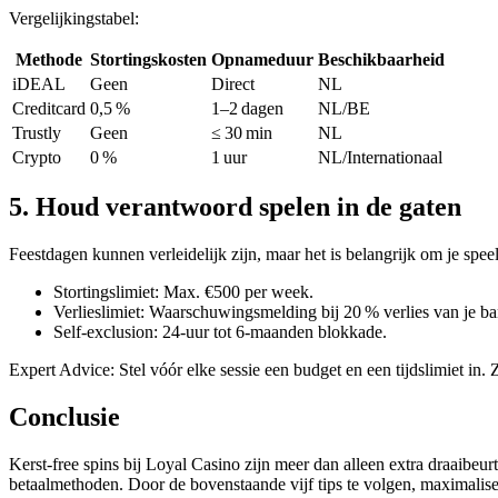
Vergelijkingstabel:
Methode
Stortingskosten
Opnameduur
Beschikbaarheid
iDEAL
Geen
Direct
NL
Creditcard
0,5 %
1–2 dagen
NL/BE
Trustly
Geen
≤ 30 min
NL
Crypto
0 %
1 uur
NL/Internationaal
5. Houd verantwoord spelen in de gaten
Feestdagen kunnen verleidelijk zijn, maar het is belangrijk om je speel
Stortingslimiet: Max. €500 per week.
Verlieslimiet: Waarschuwingsmelding bij 20 % verlies van je ba
Self‑exclusion: 24‑uur tot 6‑maanden blokkade.
Expert Advice: Stel vóór elke sessie een budget en een tijdslimiet in. 
Conclusie
Kerst‑free spins bij Loyal Casino zijn meer dan alleen extra draaib
betaalmethoden. Door de bovenstaande vijf tips te volgen, maximalisee