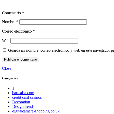
Comentario
*
Nombre
*
Correo electrónico
*
Web
Guarda mi nombre, correo electrónico y web en este navegador p
Close
Categorías
1
bar-salsa.com
credit card casinos
Decoration
Design trends
digitalcamera-shopping.co.uk