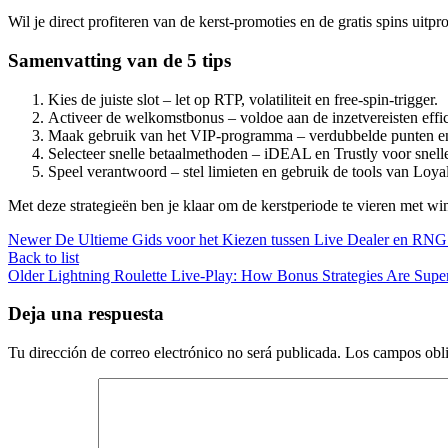
Wil je direct profiteren van de kerst‑promoties en de gratis spins uit
Samenvatting van de 5 tips
Kies de juiste slot – let op RTP, volatiliteit en free‑spin‑trigger.
Activeer de welkomstbonus – voldoe aan de inzetvereisten effic
Maak gebruik van het VIP‑programma – verdubbelde punten en 
Selecteer snelle betaalmethoden – iDEAL en Trustly voor snelle
Speel verantwoord – stel limieten en gebruik de tools van Loya
Met deze strategieën ben je klaar om de kerstperiode te vieren met win
Newer
De Ultieme Gids voor het Kiezen tussen Live Dealer en RNG 
Back to list
Older
Lightning Roulette Live‑Play: How Bonus Strategies Are Sup
Deja una respuesta
Tu dirección de correo electrónico no será publicada.
Los campos obli