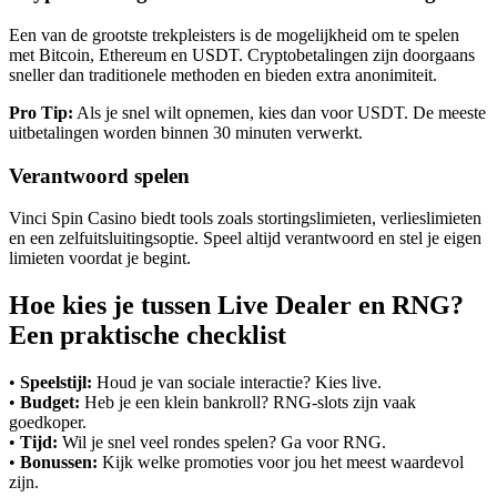
Een van de grootste trekpleisters is de mogelijkheid om te spelen
met Bitcoin, Ethereum en USDT. Cryptobetalingen zijn doorgaans
sneller dan traditionele methoden en bieden extra anonimiteit.
Pro Tip:
Als je snel wilt opnemen, kies dan voor USDT. De meeste
uitbetalingen worden binnen 30 minuten verwerkt.
Verantwoord spelen
Vinci Spin Casino biedt tools zoals stortingslimieten, verlieslimieten
en een zelfuitsluitingsoptie. Speel altijd verantwoord en stel je eigen
limieten voordat je begint.
Hoe kies je tussen Live Dealer en RNG?
Een praktische checklist
•
Speelstijl:
Houd je van sociale interactie? Kies live.
•
Budget:
Heb je een klein bankroll? RNG‑slots zijn vaak
goedkoper.
•
Tijd:
Wil je snel veel rondes spelen? Ga voor RNG.
•
Bonussen:
Kijk welke promoties voor jou het meest waardevol
zijn.