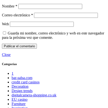
Nombre
*
Correo electrónico
*
Web
Guarda mi nombre, correo electrónico y web en este navegador
para la próxima vez que comente.
Close
Categorías
1
bar-salsa.com
credit card casinos
Decoration
Design trends
digitalcamera-shopping.co.uk
EU casino
Furniture