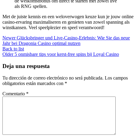
de welkomstbonus om direct te starten met zowel live
als RNG spellen.
Met de juiste kennis en een weloverwogen keuze kun je jouw online
casino‑ervaring maximaliseren en genieten van zowel spanning als
winstkansen. Veel speelplezier en speel verantwoord!
Newer
Glücksbringer und Live‑Casino‑Erlebnis: Wie Sie das neue
Jahr bei Dragonia Casino optimal nutzen
Back to list
Older
5 onmisbare tips voor kerst‑free spins bij Loyal Casino
Deja una respuesta
Tu dirección de correo electrónico no será publicada.
Los campos
obligatorios están marcados con
*
Comentario
*