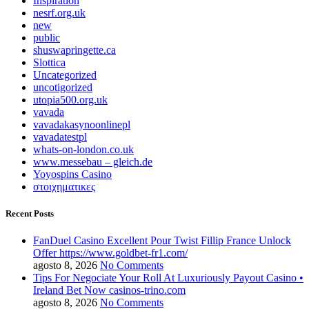
Inspiration
nesrf.org.uk
new
public
shuswapringette.ca
Slottica
Uncategorized
uncotigorized
utopia500.org.uk
vavada
vavadakasynoonlinepl
vavadatestpl
whats-on-london.co.uk
www.messebau – gleich.de
Yoyospins Casino
στοιχηματικες
Recent Posts
FanDuel Casino Excellent Pour Twist Fillip France Unlock
Offer https://www.goldbet-fr1.com/
agosto 8, 2026
No Comments
Tips For Negociate Your Roll At Luxuriously Payout Casino •
Ireland Bet Now casinos-trino.com
agosto 8, 2026
No Comments