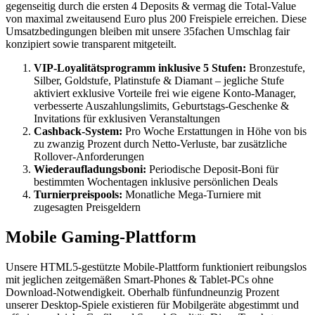
gegenseitig durch die ersten 4 Deposits & vermag die Total-Value
von maximal zweitausend Euro plus 200 Freispiele erreichen. Diese
Umsatzbedingungen bleiben mit unsere 35fachen Umschlag fair
konzipiert sowie transparent mitgeteilt.
VIP-Loyalitätsprogramm inklusive 5 Stufen:
Bronzestufe,
Silber, Goldstufe, Platinstufe & Diamant – jegliche Stufe
aktiviert exklusive Vorteile frei wie eigene Konto-Manager,
verbesserte Auszahlungslimits, Geburtstags-Geschenke &
Invitations für exklusiven Veranstaltungen
Cashback-System:
Pro Woche Erstattungen in Höhe von bis
zu zwanzig Prozent durch Netto-Verluste, bar zusätzliche
Rollover-Anforderungen
Wiederaufladungsboni:
Periodische Deposit-Boni für
bestimmten Wochentagen inklusive persönlichen Deals
Turnierpreispools:
Monatliche Mega-Turniere mit
zugesagten Preisgeldern
Mobile Gaming-Plattform
Unsere HTML5-gestützte Mobile-Plattform funktioniert reibungslos
mit jeglichen zeitgemäßen Smart-Phones & Tablet-PCs ohne
Download-Notwendigkeit. Oberhalb fünfundneunzig Prozent
unserer Desktop-Spiele existieren für Mobilgeräte abgestimmt und