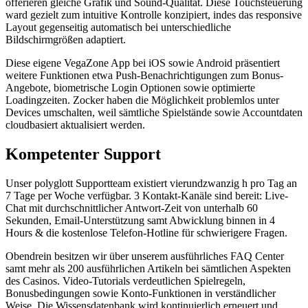
offerieren gleiche Grafik und Sound-Qualität. Diese Touchsteuerung
ward gezielt zum intuitive Kontrolle konzipiert, indes das responsive
Layout gegenseitig automatisch bei unterschiedliche
Bildschirmgrößen adaptiert.
Diese eigene VegaZone App bei iOS sowie Android präsentiert
weitere Funktionen etwa Push-Benachrichtigungen zum Bonus-
Angebote, biometrische Login Optionen sowie optimierte
Loadingzeiten. Zocker haben die Möglichkeit problemlos unter
Devices umschalten, weil sämtliche Spielstände sowie Accountdaten
cloudbasiert aktualisiert werden.
Kompetenter Support
Unser polyglott Supportteam existiert vierundzwanzig h pro Tag an
7 Tage per Woche verfügbar. 3 Kontakt-Kanäle sind bereit: Live-
Chat mit durchschnittlicher Antwort-Zeit von unterhalb 60
Sekunden, Email-Unterstützung samt Abwicklung binnen in 4
Hours & die kostenlose Telefon-Hotline für schwierigere Fragen.
Obendrein besitzen wir über unserem ausführliches FAQ Center
samt mehr als 200 ausführlichen Artikeln bei sämtlichen Aspekten
des Casinos. Video-Tutorials verdeutlichen Spielregeln,
Bonusbedingungen sowie Konto-Funktionen in verständlicher
Weise. Die Wissensdatenbank wird kontinuierlich erneuert und