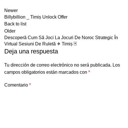
Newer
Billybillion _ Timiș Unlock Offer
Back to list
Older
Descoperă Cum Să Joci La Jocuri De Noroc Strategic În
Virtual Sesiuni De Ruletă ✈ Timiș 🃏
Deja una respuesta
Tu dirección de correo electrónico no será publicada.
Los
campos obligatorios están marcados con
*
Comentario
*