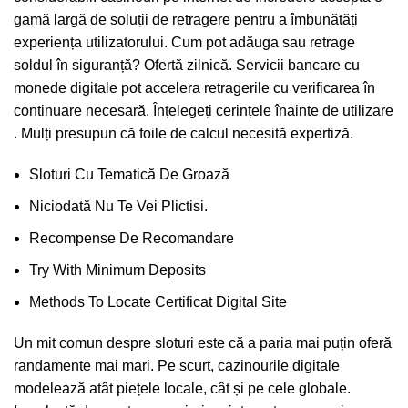
gamă largă de soluții de retragere pentru a îmbunătăți
experiența utilizatorului. Cum pot adăuga sau retrage
soldul în siguranță? Ofertă zilnică. Servicii bancare cu
monede digitale pot accelera retragerile cu verificarea în
continuare necesară. Înțelegeți cerințele înainte de utilizare
. Mulți presupun că foile de calcul necesită expertiză.
Sloturi Cu Tematică De Groază
Niciodată Nu Te Vei Plictisi.
Recompense De Recomandare
Try With Minimum Deposits
Methods To Locate Certificat Digital Site
Un mit comun despre sloturi este că a paria mai puțin oferă
randamente mai mari. Pe scurt, cazinourile digitale
modelează atât piețele locale, cât și pe cele globale.