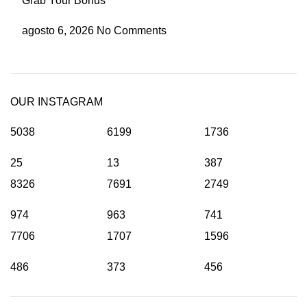
Grab Your Bonus
agosto 6, 2026
No Comments
OUR INSTAGRAM
5038
6199
1736
25
13
387
8326
7691
2749
974
963
741
7706
1707
1596
486
373
456