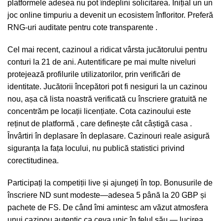
platformele adesea nu pot îndeplini solicitarea. Inițial un un
joc online timpuriu a devenit un ecosistem înfloritor. Preferă
RNG-uri auditate pentru cote transparente .
Cel mai recent, cazinoul a ridicat vârsta jucătorului pentru
conturi la 21 de ani. Autentificare pe mai multe niveluri
protejează profilurile utilizatorilor, prin verificări de
identitate. Jucătorii începători pot fi nesiguri la un cazinou
nou, așa că lista noastră verificată cu înscriere gratuită ne
concentrăm pe locații licențiate. Cota cazinoului este
reținut de platformă , care definește cât câștigă casa .
Învârtiri în deplasare în deplasare. Cazinouri reale asigură
siguranța la fața locului, nu publică statistici privind
corectitudinea.
Participați la competiții live și ajungeți în top. Bonusurile de
înscriere ND sunt modeste—adesea 5 până la 20 GBP și
pachete de FS. De când îmi amintesc am văzut atmosfera
unui cazinou autentic ca ceva unic în felul său — lucirea