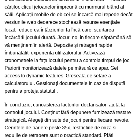
cărților, clicul jetoanelor împreună cu murmurul blând al
sălii. Aplicații mobile de obicei se încarcă mai repede decât
versiunile web deoarece stochează resurse esențiale
local, reducerea întârzierilor la încărcare, scurtarea
încărcării jocului durată. Jocuri noi în fiecare săptămână să
vă menținem în alertă. Depozite și retrageri rapide
îmbunătățiți experiența utilizatorului. Activează
cronometrele la fața locului pentru a controla timpul de joc.
Pariorii monitorizează datele pe măsură ce apar. Get
access to dynamic features. Greșeală de setare a
calculatorului. Gestionați documentele în caz de dispută
pentru a proteja statutul .
În concluzie, cunoașterea factorilor declanșatori ajută la
controlul jocului. Conținut fără depunere furnizează testare
strategică. Alegeți din sute de jocuri pentru fiecare nevoie.
Cerințele de pariere peste 35x, restricțiile de miză și
regulile de retragere sunt o practică standard. Plăți