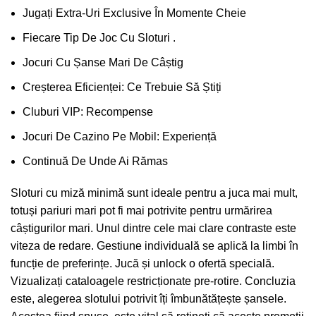
Jugați Extra-Uri Exclusive În Momente Cheie
Fiecare Tip De Joc Cu Sloturi .
Jocuri Cu Șanse Mari De Câștig
Creșterea Eficienței: Ce Trebuie Să Știți
Cluburi VIP: Recompense
Jocuri De Cazino Pe Mobil: Experiență
Continuă De Unde Ai Rămas
Sloturi cu miză minimă sunt ideale pentru a juca mai mult,
totuși pariuri mari pot fi mai potrivite pentru urmărirea
câștigurilor mari. Unul dintre cele mai clare contraste este
viteza de redare. Gestiune individuală se aplică la limbi în
funcție de preferințe. Jucă și unlock o ofertă specială.
Vizualizați cataloagele restricționate pre-rotire. Concluzia
este, alegerea slotului potrivit îți îmbunătățește șansele.