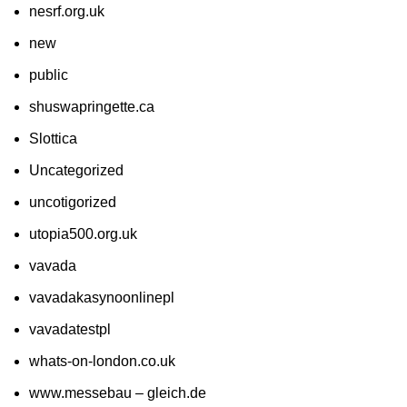
nesrf.org.uk
new
public
shuswapringette.ca
Slottica
Uncategorized
uncotigorized
utopia500.org.uk
vavada
vavadakasynoonlinepl
vavadatestpl
whats-on-london.co.uk
www.messebau – gleich.de