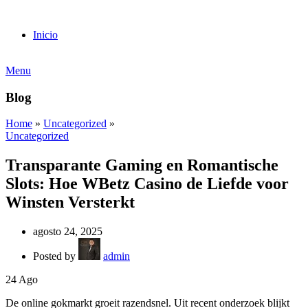
Inicio
Menu
Blog
Home
»
Uncategorized
»
Uncategorized
Transparante Gaming en Romantische
Slots: Hoe WBetz Casino de Liefde voor
Winsten Versterkt
agosto 24, 2025
Posted by
admin
24
Ago
De online gokmarkt groeit razendsnel. Uit recent onderzoek blijkt