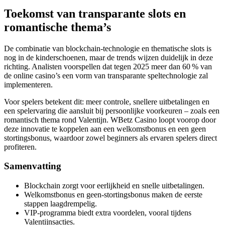
Toekomst van transparante slots en
romantische thema’s
De combinatie van blockchain‑technologie en thematische slots is
nog in de kinderschoenen, maar de trends wijzen duidelijk in deze
richting. Analisten voorspellen dat tegen 2025 meer dan 60 % van
de online casino’s een vorm van transparante speltechnologie zal
implementeren.
Voor spelers betekent dit: meer controle, snellere uitbetalingen en
een spelervaring die aansluit bij persoonlijke voorkeuren – zoals een
romantisch thema rond Valentijn. WBetz Casino loopt voorop door
deze innovatie te koppelen aan een welkomstbonus en een geen
stortingsbonus, waardoor zowel beginners als ervaren spelers direct
profiteren.
Samenvatting
Blockchain zorgt voor eerlijkheid en snelle uitbetalingen.
Welkomstbonus en geen‑stortingsbonus maken de eerste
stappen laagdrempelig.
VIP‑programma biedt extra voordelen, vooral tijdens
Valentijnsacties.