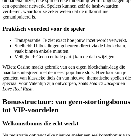
dit dat elke inzet, elke spin en elke uitbetaling wordt opgeslagen op
een openbaar netwerk. Spelers kunnen zelf de hash‑waarden
verifiëren, waardoor ze zeker weten dat de uitkomst niet
gemanipuleerd is.
Praktisch voordeel voor de speler
Transparantie: Je ziet exact hoe jouw inzet wordt verwerkt.
Snelheid: Uitbetalingen gebeuren direct via de blockchain,
vaak binnen enkele minuten.
Veiligheid: Geen centrale partij kan de data wijzigen.
WBetz Casino maakt gebruik van een eigen blockchain‑laag die
naadloos integreert met de meest populaire slots. Hierdoor kun je
genieten van klassieke titels én van nieuwe, thematische spellen die
speciaal voor Valentijn zijn ontworpen, zoals
Heart’s Jackpot
en
Love Reel Rush
.
Bonusstructuur: van geen‑stortingsbonus
tot VIP‑voordelen
Welkomstbonus die echt werkt
Na registratie ontvangt elke nieuwe speler een welkomstbonus van