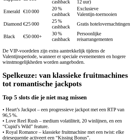
cashback
12 uur)
20 %
Exclusieve
Emerald
€10 000
cashback
Valentijn‑toernooien
25 %
Diamond
€25 000
Gratis hotelovernachtingen
cashback
30 %
Persoonlijke
Black
€50 000+
cashback
reisarrangementen
De VIP‑voordelen zijn extra aantrekkelijk tijdens de
Valentijnsperiode, wanneer er speciale evenementen en hogere
winstmogelijkheden worden aangeboden.
Spelkeuze: van klassieke fruitmachines
tot romantische jackpots
Top 5 slots die je niet mag missen
• Heart’s Jackpot – een progressieve jackpot met een RTP van
96,5 %.
• Love Reel Rush – medium volatiliteit, 20 winlijnen, en een
“Cupid’s Wild” feature.
• Royal Romance – klassieke fruitmachine met een twist: elke
driesequentie activeert een “Kissing Bonus”.