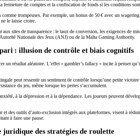
la fermeture de comptes et la confiscation de fonds si les conditions sont
es comme trompeuses. Par exemple, un bonus de 50 € avec un wagering d
ne le laisse croire.
 aux sites de transparence : le taux de conversion, les exigences de mise 
 l’Autorité Nationale des Jeux (ANJ) ou de la Malta Gaming Authority.
ri : illusion de contrôle et biais cognitifs
er un résultat aléatoire. L’effet « gambler’s fallacy » incite à penser q
tingale peut ressentir un sentiment de contrôle lorsqu’une petite victo
rsistance du jeu, même lorsque les pertes s’accumulent.
nxiété, à la dépression et à la dépendance. Les joueurs peuvent dévelop
 des outils d’auto‑exclusion intégrés aux plateformes, visent à réduire 
itant à faire une pause.
 juridique des stratégies de roulette