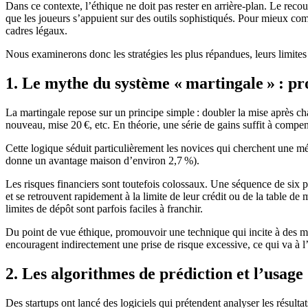
Dans ce contexte, l’éthique ne doit pas rester en arrière‑plan. Le reco
que les joueurs s’appuient sur des outils sophistiqués. Pour mieux com
cadres légaux.
Nous examinerons donc les stratégies les plus répandues, leurs limites t
1. Le mythe du système « martingale » : pro
La martingale repose sur un principe simple : doubler la mise après ch
nouveau, mise 20 €, etc. En théorie, une série de gains suffit à compe
Cette logique séduit particulièrement les novices qui cherchent une métho
donne un avantage maison d’environ 2,7 %).
Les risques financiers sont toutefois colossaux. Une séquence de six pe
et se retrouvent rapidement à la limite de leur crédit ou de la table d
limites de dépôt sont parfois faciles à franchir.
Du point de vue éthique, promouvoir une technique qui incite à des mis
encouragent indirectement une prise de risque excessive, ce qui va à 
2. Les algorithmes de prédiction et l’usage d
Des startups ont lancé des logiciels qui prétendent analyser les résult