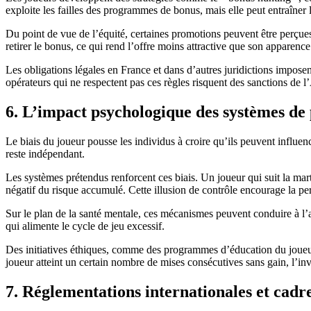
exploite les failles des programmes de bonus, mais elle peut entraîner 
Du point de vue de l’équité, certaines promotions peuvent être perçu
retirer le bonus, ce qui rend l’offre moins attractive que son apparence 
Les obligations légales en France et dans d’autres juridictions imposent
opérateurs qui ne respectent pas ces règles risquent des sanctions de
6. L’impact psychologique des systèmes de pa
Le biais du joueur pousse les individus à croire qu’ils peuvent influenc
reste indépendant.
Les systèmes prétendus renforcent ces biais. Un joueur qui suit la mar
négatif du risque accumulé. Cette illusion de contrôle encourage la pe
Sur le plan de la santé mentale, ces mécanismes peuvent conduire à l’a
qui alimente le cycle de jeu excessif.
Des initiatives éthiques, comme des programmes d’éducation du joueur et
joueur atteint un certain nombre de mises consécutives sans gain, l’inv
7. Réglementations internationales et cadre