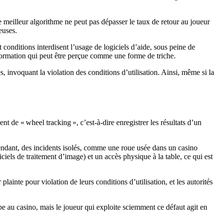
e meilleur algorithme ne peut pas dépasser le taux de retour au joueur
euses.
 conditions interdisent l’usage de logiciels d’aide, sous peine de
nformation qui peut être perçue comme une forme de triche.
 invoquant la violation des conditions d’utilisation. Ainsi, même si la
nt de « wheel tracking », c’est‑à‑dire enregistrer les résultats d’un
pendant, des incidents isolés, comme une roue usée dans un casino
iciels de traitement d’image) et un accès physique à la table, ce qui est
inte pour violation de leurs conditions d’utilisation, et les autorités
mbe au casino, mais le joueur qui exploite sciemment ce défaut agit en