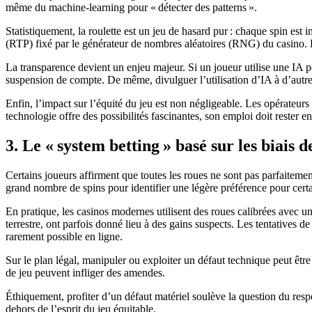
même du machine‑learning pour « détecter des patterns ».
Statistiquement, la roulette est un jeu de hasard pur : chaque spin est
(RTP) fixé par le générateur de nombres aléatoires (RNG) du casino. L
La transparence devient un enjeu majeur. Si un joueur utilise une IA pou
suspension de compte. De même, divulguer l’utilisation d’IA à d’autres
Enfin, l’impact sur l’équité du jeu est non négligeable. Les opérateur
technologie offre des possibilités fascinantes, son emploi doit rester en
3. Le « system betting » basé sur les biais d
Certains joueurs affirment que toutes les roues ne sont pas parfaitement
grand nombre de spins pour identifier une légère préférence pour cert
En pratique, les casinos modernes utilisent des roues calibrées avec 
terrestre, ont parfois donné lieu à des gains suspects. Les tentatives d
rarement possible en ligne.
Sur le plan légal, manipuler ou exploiter un défaut technique peut être
de jeu peuvent infliger des amendes.
Éthiquement, profiter d’un défaut matériel soulève la question du respe
dehors de l’esprit du jeu équitable.