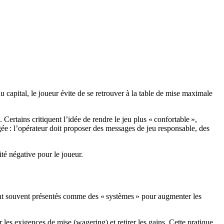
 capital, le joueur évite de se retrouver à la table de mise maximale
 Certains critiquent l’idée de rendre le jeu plus « confortable »,
ée : l’opérateur doit proposer des messages de jeu responsable, des
ité négative pour le joueur.
sont souvent présentés comme des « systèmes » pour augmenter les
les exigences de mise (wagering) et retirer les gains. Cette pratique