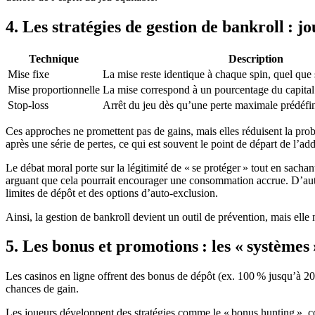
4. Les stratégies de gestion de bankroll : 
Technique
Description
Mise fixe
La mise reste identique à chaque spin, quel que so
Mise proportionnelle
La mise correspond à un pourcentage du capital 
Stop‑loss
Arrêt du jeu dès qu’une perte maximale prédéfini
Ces approches ne promettent pas de gains, mais elles réduisent la proba
après une série de pertes, ce qui est souvent le point de départ de l’add
Le débat moral porte sur la légitimité de « se protéger » tout en sachan
arguant que cela pourrait encourager une consommation accrue. D’autre
limites de dépôt et des options d’auto‑exclusion.
Ainsi, la gestion de bankroll devient un outil de prévention, mais elle 
5. Les bonus et promotions : les « systèmes 
Les casinos en ligne offrent des bonus de dépôt (ex. 100 % jusqu’à 20
chances de gain.
Les joueurs développent des stratégies comme le « bonus hunting », con