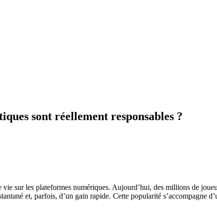
atiques sont réellement responsables ?
e vie sur les plateformes numériques. Aujourd’hui, des millions de joue
 instantané et, parfois, d’un gain rapide. Cette popularité s’accompagne