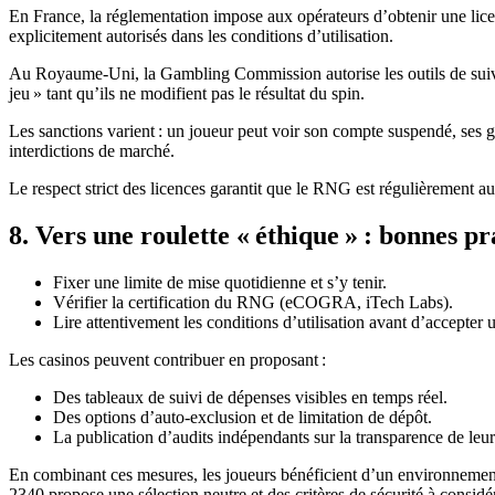
En France, la réglementation impose aux opérateurs d’obtenir une licenc
explicitement autorisés dans les conditions d’utilisation.
Au Royaume‑Uni, la Gambling Commission autorise les outils de suivi 
jeu » tant qu’ils ne modifient pas le résultat du spin.
Les sanctions varient : un joueur peut voir son compte suspendé, ses g
interdictions de marché.
Le respect strict des licences garantit que le RNG est régulièrement aud
8. Vers une roulette « éthique » : bonnes pr
Fixer une limite de mise quotidienne et s’y tenir.
Vérifier la certification du RNG (eCOGRA, iTech Labs).
Lire attentivement les conditions d’utilisation avant d’accepter 
Les casinos peuvent contribuer en proposant :
Des tableaux de suivi de dépenses visibles en temps réel.
Des options d’auto‑exclusion et de limitation de dépôt.
La publication d’audits indépendants sur la transparence de leur
En combinant ces mesures, les joueurs bénéficient d’un environnement p
2340 propose une sélection neutre et des critères de sécurité à considér