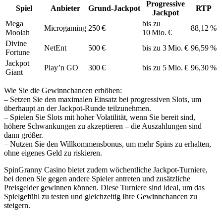
Progressive
Spiel
Anbieter
Grund‑Jackpot
RTP
Jackpot
Mega
bis zu
Microgaming
250 €
88,12 %
Moolah
10 Mio. €
Divine
NetEnt
500 €
bis zu 3 Mio. €
96,59 %
Fortune
Jackpot
Play’n GO
300 €
bis zu 5 Mio. €
96,30 %
Giant
Wie Sie die Gewinnchancen erhöhen:
– Setzen Sie den maximalen Einsatz bei progressiven Slots, um
überhaupt an der Jackpot‑Runde teilzunehmen.
– Spielen Sie Slots mit hoher Volatilität, wenn Sie bereit sind,
höhere Schwankungen zu akzeptieren – die Auszahlungen sind
dann größer.
– Nutzen Sie den Willkommensbonus, um mehr Spins zu erhalten,
ohne eigenes Geld zu riskieren.
SpinGranny Casino bietet zudem wöchentliche Jackpot‑Turniere,
bei denen Sie gegen andere Spieler antreten und zusätzliche
Preisgelder gewinnen können. Diese Turniere sind ideal, um das
Spielgefühl zu testen und gleichzeitig Ihre Gewinnchancen zu
steigern.