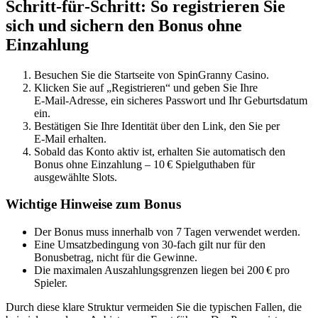
Schritt‑für‑Schritt: So registrieren Sie
sich und sichern den Bonus ohne
Einzahlung
Besuchen Sie die Startseite von SpinGranny Casino.
Klicken Sie auf „Registrieren“ und geben Sie Ihre
E‑Mail‑Adresse, ein sicheres Passwort und Ihr Geburtsdatum
ein.
Bestätigen Sie Ihre Identität über den Link, den Sie per
E‑Mail erhalten.
Sobald das Konto aktiv ist, erhalten Sie automatisch den
Bonus ohne Einzahlung – 10 € Spielguthaben für
ausgewählte Slots.
Wichtige Hinweise zum Bonus
Der Bonus muss innerhalb von 7 Tagen verwendet werden.
Eine Umsatzbedingung von 30‑fach gilt nur für den
Bonusbetrag, nicht für die Gewinne.
Die maximalen Auszahlungsgrenzen liegen bei 200 € pro
Spieler.
Durch diese klare Struktur vermeiden Sie die typischen Fallen, die