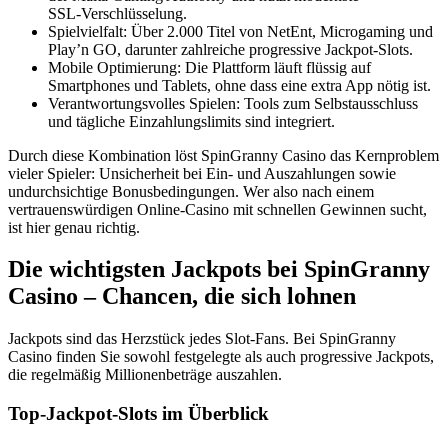
SSL‑Verschlüsselung.
Spielvielfalt: Über 2.000 Titel von NetEnt, Microgaming und
Play’n GO, darunter zahlreiche progressive Jackpot‑Slots.
Mobile Optimierung: Die Plattform läuft flüssig auf
Smartphones und Tablets, ohne dass eine extra App nötig ist.
Verantwortungsvolles Spielen: Tools zum Selbstausschluss
und tägliche Einzahlungslimits sind integriert.
Durch diese Kombination löst SpinGranny Casino das Kernproblem
vieler Spieler: Unsicherheit bei Ein- und Auszahlungen sowie
undurchsichtige Bonusbedingungen. Wer also nach einem
vertrauenswürdigen Online‑Casino mit schnellen Gewinnen sucht,
ist hier genau richtig.
Die wichtigsten Jackpots bei SpinGranny
Casino – Chancen, die sich lohnen
Jackpots sind das Herzstück jedes Slot‑Fans. Bei SpinGranny
Casino finden Sie sowohl festgelegte als auch progressive Jackpots,
die regelmäßig Millionenbeträge auszahlen.
Top‑Jackpot‑Slots im Überblick