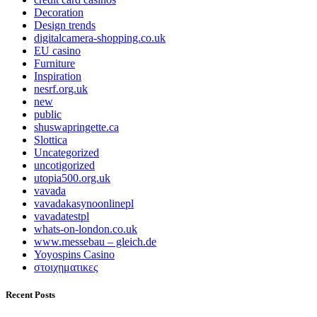
Decoration
Design trends
digitalcamera-shopping.co.uk
EU casino
Furniture
Inspiration
nesrf.org.uk
new
public
shuswapringette.ca
Slottica
Uncategorized
uncotigorized
utopia500.org.uk
vavada
vavadakasynoonlinepl
vavadatestpl
whats-on-london.co.uk
www.messebau – gleich.de
Yoyospins Casino
στοιχηματικες
Recent Posts