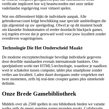
verificatie impliceert hoe wij beantwoorden met onze strikte
vaderlandse regelgeving voor virtueel spelen.
Wat ons differentieert blijkt de individuele aanpak. Alle
gebruikersaccount krijgt beschikking naar speciale aanbiedingen die
zijn afgestemd op uw speelgedrag. Ofwel je op dit moment houdt
om klassieke fruitautomaten of eerder doordacht blackjack games,
wij regelen ervoor dat je gereward word voor jouw loyaliteit zonder
overdreven wageringeisen.
Technologie Die Het Onderscheid Maakt
De moderne encryptietechnologie beveiligt individuele gegevens
door dezelfde standaarden evenals internationale bankiers. Ons
speelplatform werkt met HTML5-technologie, waardoor je naadloos
weet te schakelen tussen computer, tablet plus smartphone zonder
verlies aan kwaliteit. Laden duurt doorgaans onder vergeleken met
twee momenten, zelfs bij real-time croupier games plus uitstekende
definitie.
Onze Brede Gamebibliotheek
Middels over als 2500 spellen in ons bibliotheek bieden we variatie
welke zelfs de meest angstige gamer tevreden maakt. Collaboratie