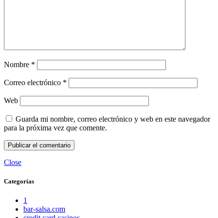
Nombre
*
Correo electrónico
*
Web
Guarda mi nombre, correo electrónico y web en este navegador
para la próxima vez que comente.
Close
Categorías
1
bar-salsa.com
credit card casinos