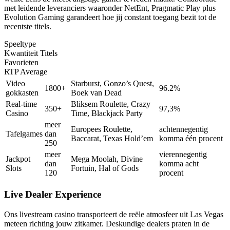
met leidende leveranciers waaronder NetEnt, Pragmatic Play plus
Evolution Gaming garandeert hoe jij constant toegang bezit tot de
recentste titels.
Speeltype
Kwantiteit Titels
Favorieten
RTP Average
Video
Starburst, Gonzo’s Quest,
1800+
96.2%
gokkasten
Boek van Dead
Real-time
Bliksem Roulette, Crazy
350+
97,3%
Casino
Time, Blackjack Party
meer
Europees Roulette,
achtennegentig
Tafelgames
dan
Baccarat, Texas Hold’em
komma één procent
250
meer
vierennegentig
Jackpot
Mega Moolah, Divine
dan
komma acht
Slots
Fortuin, Hal of Gods
120
procent
Live Dealer Experience
Ons livestream casino transporteert de reële atmosfeer uit Las Vegas
meteen richting jouw zitkamer. Deskundige dealers praten in de