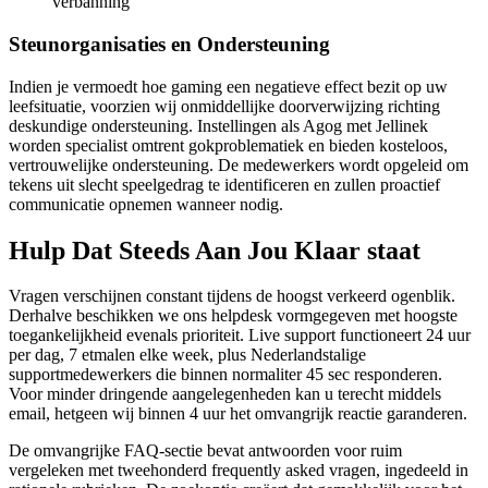
verbanning
Steunorganisaties en Ondersteuning
Indien je vermoedt hoe gaming een negatieve effect bezit op uw
leefsituatie, voorzien wij onmiddellijke doorverwijzing richting
deskundige ondersteuning. Instellingen als Agog met Jellinek
worden specialist omtrent gokproblematiek en bieden kosteloos,
vertrouwelijke ondersteuning. De medewerkers wordt opgeleid om
tekens uit slecht speelgedrag te identificeren en zullen proactief
communicatie opnemen wanneer nodig.
Hulp Dat Steeds Aan Jou Klaar staat
Vragen verschijnen constant tijdens de hoogst verkeerd ogenblik.
Derhalve beschikken we ons helpdesk vormgegeven met hoogste
toegankelijkheid evenals prioriteit. Live support functioneert 24 uur
per dag, 7 etmalen elke week, plus Nederlandstalige
supportmedewerkers die binnen normaliter 45 sec responderen.
Voor minder dringende aangelegenheden kan u terecht middels
email, hetgeen wij binnen 4 uur het omvangrijk reactie garanderen.
De omvangrijke FAQ-sectie bevat antwoorden voor ruim
vergeleken met tweehonderd frequently asked vragen, ingedeeld in