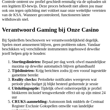
Controle omtrent uw profiel geschiedt eenmalig via de uploaden uit
een legitiem ID-bewijs. Deze proces behoedt niet alleen jou maar
ook ons tegen oplichting met voldoet naar onze wettelijke vereisten
van de KSA. Wanneer gecontroleerd, functioneren latere
withdrawals snel.
Verantwoord Gaming bij Onze Casino
Bij SpiderBets beschouwen we verantwoordelijkheid degelijk.
Spelen moet amusement blijven, geen probleem raken. Vandaar
beschikken wij verschillende instrumenten ingebouwd dewelke
jezelf helpen grip te houden:
Stortingslimieten:
Bepaal per dag week ofwel maandelijkse
maxima op dewelke automatisch blijven gehandhaafd
Tijdslimieten:
Krijg berichten zodra jij een vooraf ingestelde
gametime bereikt
Reality checks:
Periodieke notificaties weergeven wat
periode plus budget jij blijkt besteed gedurende je sessie
Uitsluitingsoptie:
Tijdelijk ofwel onherroepelijk je profiel
blokkeren inclusief terugwerkende effect uit op zijn minst 24
uur
CRUKS-aanmelding:
Autonoom link middels de Centraal
Register Exclusie Gokspellen omwille van landelijke