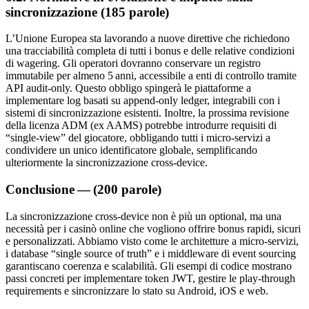
sincronizzazione (185 parole)
L’Unione Europea sta lavorando a nuove direttive che richiedono
una tracciabilità completa di tutti i bonus e delle relative condizioni
di wagering. Gli operatori dovranno conservare un registro
immutabile per almeno 5 anni, accessibile a enti di controllo tramite
API audit‑only. Questo obbligo spingerà le piattaforme a
implementare log basati su append‑only ledger, integrabili con i
sistemi di sincronizzazione esistenti. Inoltre, la prossima revisione
della licenza ADM (ex AAMS) potrebbe introdurre requisiti di
“single‑view” del giocatore, obbligando tutti i micro‑servizi a
condividere un unico identificatore globale, semplificando
ulteriormente la sincronizzazione cross‑device.
Conclusione — (200 parole)
La sincronizzazione cross‑device non è più un optional, ma una
necessità per i casinò online che vogliono offrire bonus rapidi, sicuri
e personalizzati. Abbiamo visto come le architetture a micro‑servizi,
i database “single source of truth” e i middleware di event sourcing
garantiscano coerenza e scalabilità. Gli esempi di codice mostrano
passi concreti per implementare token JWT, gestire le play‑through
requirements e sincronizzare lo stato su Android, iOS e web.