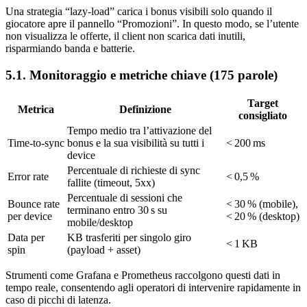
Una strategia “lazy‑load” carica i bonus visibili solo quando il
giocatore apre il pannello “Promozioni”. In questo modo, se l’utente
non visualizza le offerte, il client non scarica dati inutili,
risparmiando banda e batterie.
5.1. Monitoraggio e metriche chiave (175 parole)
Target
Metrica
Definizione
consigliato
Tempo medio tra l’attivazione del
Time‑to‑sync
bonus e la sua visibilità su tutti i
< 200 ms
device
Percentuale di richieste di sync
Error rate
< 0,5 %
fallite (timeout, 5xx)
Percentuale di sessioni che
Bounce rate
< 30 % (mobile),
terminano entro 30 s su
per device
< 20 % (desktop)
mobile/desktop
Data per
KB trasferiti per singolo giro
< 1 KB
spin
(payload + asset)
Strumenti come Grafana e Prometheus raccolgono questi dati in
tempo reale, consentendo agli operatori di intervenire rapidamente in
caso di picchi di latenza.