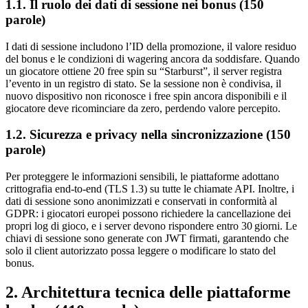
1.1. Il ruolo dei dati di sessione nei bonus (150
parole)
I dati di sessione includono l’ID della promozione, il valore residuo
del bonus e le condizioni di wagering ancora da soddisfare. Quando
un giocatore ottiene 20 free spin su “Starburst”, il server registra
l’evento in un registro di stato. Se la sessione non è condivisa, il
nuovo dispositivo non riconosce i free spin ancora disponibili e il
giocatore deve ricominciare da zero, perdendo valore percepito.
1.2. Sicurezza e privacy nella sincronizzazione (150
parole)
Per proteggere le informazioni sensibili, le piattaforme adottano
crittografia end‑to‑end (TLS 1.3) su tutte le chiamate API. Inoltre, i
dati di sessione sono anonimizzati e conservati in conformità al
GDPR: i giocatori europei possono richiedere la cancellazione dei
propri log di gioco, e i server devono rispondere entro 30 giorni. Le
chiavi di sessione sono generate con JWT firmati, garantendo che
solo il client autorizzato possa leggere o modificare lo stato del
bonus.
2. Architettura tecnica delle piattaforme