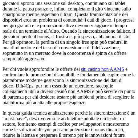
giocatori aprono una sessione sul desktop, continuano sul tablet
durante la pausa pranzo e, infine, completano il giro vincente sullo
smartphone mentre aspettano il tram. Questa frammentazione dei
dispositivi crea un problema di continuità: i dati di gioco, i progressi
nei giri gratuiti e le promozioni attive devono viaggiare in tempo
reale da un terminale all’altro. Quando la sincronizzazione fallisce, il
giocatore perde il bonus, si frustra e, più spesso, abbandona il sito.
Per gli operatori, la perdita di un singolo free spin può tradursi in
una diminuzione del tasso di conversione e di fidelizzazione,
soprattutto in un mercato dove la concorrenza è spinta da offerte
sempre più aggressive.
Per chi vuole approfondire le offerte dei
siti casino non AAMS
e
confrontare le promozioni disponibili, è fondamentale capire come le
piattaforme moderne gestiscono la sincronizzazione dei dati di
gioco. Dih4Cps, pur non essendo un operatore, raccoglie
collegamenti utili a diversi casinò non AAMS e può servire da punto
di partenza per chi desidera testare più ambienti prima di scegliere la
piattaforma più adatta alle proprie esigenze.
In questa guida tecnica analizzeremo perché la sincronizzazione è un
“must‑have”, descriveremo le architetture adottate dai leader di
settore, forniremo esempi di codice per sviluppatori e mostreremo
come le soluzioni di sync possano potenziare i bonus dinamici,
ridurre la latenza e preparare il terreno per le innovazioni future