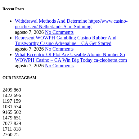
Recent Posts
Withdrawal Methods And Determine https://www.casino-
peaches.eu/ Netherlands Start Spinning
agosto 7, 2026
No Comments
Represent WOWPH Gambling Casino Rubber And
Trustworthy Casino Adrenaline – CA Get Started
agosto 7, 2026
No Comments
What Eccentric Of Plot Are Useable Atomic Number 85
WOWPH Casino – CA Win Big Today ca-cleobetra.com
agosto 7, 2026
No Comments
OUR INSTAGRAM
2499
869
1422
696
1197
159
1031
534
9165
502
1479
651
7077
829
1711
818
2760
75