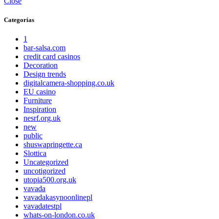
Close
Categorías
1
bar-salsa.com
credit card casinos
Decoration
Design trends
digitalcamera-shopping.co.uk
EU casino
Furniture
Inspiration
nesrf.org.uk
new
public
shuswapringette.ca
Slottica
Uncategorized
uncotigorized
utopia500.org.uk
vavada
vavadakasynoonlinepl
vavadatestpl
whats-on-london.co.uk