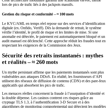
Cette architecture modulaire garantit une scalabilité élevée, même
lors de pics de trafic liés à des jackpots massifs.
Gestion du risque et conformité – ≈ 100 mots
Le KYC/AML en temps réel repose sur des services d’identification
digitale (ex. Onfido, Veriff). Dès la demande de retrait, le système
vérifie l’identité, le profil de risque et les limites de mise. Si une
anomalie est détectée, le paiement est automatiquement bloqué et un
audit manuel est déclenché. Cette approche réduit les fraudes tout en
respectant les exigences de la Commission des Jeux.
Sécurité des retraits instantanés : mythes
et réalités – ≈ 260 mots
Un mythe persistant affirme que les paiements instantanés sont plus
vulnérables aux attaques DDoS. En réalité, les fournisseurs d’API
utilisent des réseaux de diffusion de contenu (CDN) et des pare‑feux
applicatifs qui absorbent les pics de trafic.
Les menaces réelles concernent la fraude à l’usurpation d’identité et
la double dépense. Les casinos contrent ces risques grâce au
cryptage TLS 1.3, à l’authentification 3‑D Secure et à des
algorithmes de monitoring comportemental qui détectent les modèles