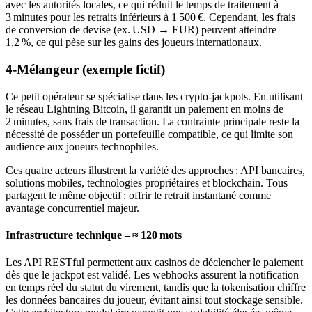
avec les autorités locales, ce qui réduit le temps de traitement à
3 minutes pour les retraits inférieurs à 1 500 €. Cependant, les frais
de conversion de devise (ex. USD → EUR) peuvent atteindre
1,2 %, ce qui pèse sur les gains des joueurs internationaux.
4‑Mélangeur (exemple fictif)
Ce petit opérateur se spécialise dans les crypto‑jackpots. En utilisant
le réseau Lightning Bitcoin, il garantit un paiement en moins de
2 minutes, sans frais de transaction. La contrainte principale reste la
nécessité de posséder un portefeuille compatible, ce qui limite son
audience aux joueurs technophiles.
Ces quatre acteurs illustrent la variété des approches : API bancaires,
solutions mobiles, technologies propriétaires et blockchain. Tous
partagent le même objectif : offrir le retrait instantané comme
avantage concurrentiel majeur.
Infrastructure technique – ≈ 120 mots
Les API RESTful permettent aux casinos de déclencher le paiement
dès que le jackpot est validé. Les webhooks assurent la notification
en temps réel du statut du virement, tandis que la tokenisation chiffre
les données bancaires du joueur, évitant ainsi tout stockage sensible.