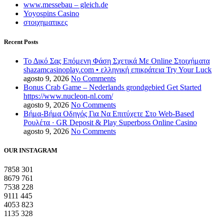
www.messebau – gleich.de
Yoyospins Casino
στοιχηματικες
Recent Posts
Το Δικό Σας Επόμενη Φάση Σχετικά Με Online Στοιχήματα
shazamcasinoplay.com • ελληνική επικράτεια Try Your Luck
agosto 9, 2026
No Comments
Bonus Crab Game – Nederlands grondgebied Get Started
https://www.nucleon-nl.com/
agosto 9, 2026
No Comments
Βήμα-Βήμα Οδηγός Για Να Επιτύχετε Στο Web-Based
Ρουλέτα · GR Deposit & Play Superboss Online Casino
agosto 9, 2026
No Comments
OUR INSTAGRAM
7858
301
8679
761
7538
228
9111
445
4053
823
1135
328