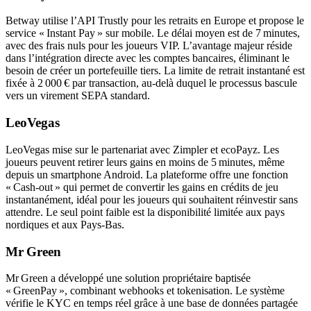
Betway utilise l’API Trustly pour les retraits en Europe et propose le
service « Instant Pay » sur mobile. Le délai moyen est de 7 minutes,
avec des frais nuls pour les joueurs VIP. L’avantage majeur réside
dans l’intégration directe avec les comptes bancaires, éliminant le
besoin de créer un portefeuille tiers. La limite de retrait instantané est
fixée à 2 000 € par transaction, au‑delà duquel le processus bascule
vers un virement SEPA standard.
LeoVegas
LeoVegas mise sur le partenariat avec Zimpler et ecoPayz. Les
joueurs peuvent retirer leurs gains en moins de 5 minutes, même
depuis un smartphone Android. La plateforme offre une fonction
« Cash‑out » qui permet de convertir les gains en crédits de jeu
instantanément, idéal pour les joueurs qui souhaitent réinvestir sans
attendre. Le seul point faible est la disponibilité limitée aux pays
nordiques et aux Pays‑Bas.
Mr Green
Mr Green a développé une solution propriétaire baptisée
« GreenPay », combinant webhooks et tokenisation. Le système
vérifie le KYC en temps réel grâce à une base de données partagée