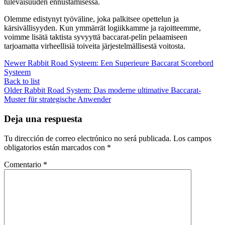
tulevaisuuden ennustamisessa.
Olemme edistynyt työväline, joka palkitsee opettelun ja
kärsivällisyyden. Kun ymmärrät logiikkamme ja rajoitteemme,
voimme lisätä taktista syvyyttä baccarat-pelin pelaamiseen
tarjoamatta virheellisiä toiveita järjestelmällisestä voitosta.
Newer
Rabbit Road Systeem: Een Superieure Baccarat Scorebord
Systeem
Back to list
Older
Rabbit Road System: Das moderne ultimative Baccarat-
Muster für strategische Anwender
Deja una respuesta
Tu dirección de correo electrónico no será publicada.
Los campos
obligatorios están marcados con
*
Comentario
*