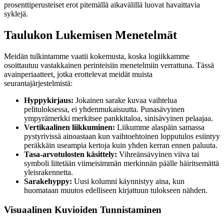
prosenttiperusteiset erot pitemällä aikavälillä luovat havaittavia
syklejä.
Taulukon Lukemisen Menetelmät
Meidän tulkintamme vaatii kokemusta, koska logiikkamme
osoittautuu vastakkainen perinteisiin menetelmiin verrattuna. Tässä
avainperiaatteet, jotka erottelevat meidät muista
seurantajärjestelmistä:
Hyppykirjaus:
Jokainen sarake kuvaa vaihtelua
pelituloksessa, ei yhdenmukaisuutta. Punasävyinen
ympyrämerkki merkitsee pankkitaloa, sinisävyinen pelaajaa.
Vertikaalinen liikkuminen:
Liikumme alaspäin samassa
pystyrivissä ainoastaan kun vaihtoehtoinen lopputulos esiintyy
peräkkäin useampia kertoja kuin yhden kerran ennen paluuta.
Tasa-arvotulosten käsittely:
Vihreänsävyinen viiva tai
symboli liitetään viimeisimmän merkinnän päälle häiritsemättä
yleisrakennetta.
Sarakehyppy:
Uusi kolumni käynnistyy aina, kun
huomataan muutos edelliseen kirjattuun tulokseen nähden.
Visuaalinen Kuvioiden Tunnistaminen