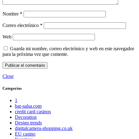
Nombre
*
Correo electrónico
*
Web
Guarda mi nombre, correo electrónico y web en este navegador
para la próxima vez que comente.
Close
Categorías
1
bar-salsa.com
credit card casinos
Decoration
Design trends
digitalcamera-shopping.co.uk
EU casino