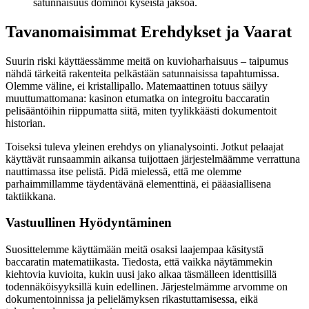
satunnaisuus dominoi kyseistä jaksoa.
Tavanomaisimmat Erehdykset ja Vaarat
Suurin riski käyttäessämme meitä on kuvioharhaisuus – taipumus
nähdä tärkeitä rakenteita pelkästään satunnaisissa tapahtumissa.
Olemme väline, ei kristallipallo. Matemaattinen totuus säilyy
muuttumattomana: kasinon etumatka on integroitu baccaratin
pelisääntöihin riippumatta siitä, miten tyylikkäästi dokumentoit
historian.
Toiseksi tuleva yleinen erehdys on ylianalysointi. Jotkut pelaajat
käyttävät runsaammin aikansa tuijottaen järjestelmäämme verrattuna
nauttimassa itse pelistä. Pidä mielessä, että me olemme
parhaimmillamme täydentävänä elementtinä, ei pääasiallisena
taktiikkana.
Vastuullinen Hyödyntäminen
Suosittelemme käyttämään meitä osaksi laajempaa käsitystä
baccaratin matematiikasta. Tiedosta, että vaikka näytämmekin
kiehtovia kuvioita, kukin uusi jako alkaa täsmälleen identtisillä
todennäköisyyksillä kuin edellinen. Järjestelmämme arvomme on
dokumentoinnissa ja pelielämyksen rikastuttamisessa, eikä