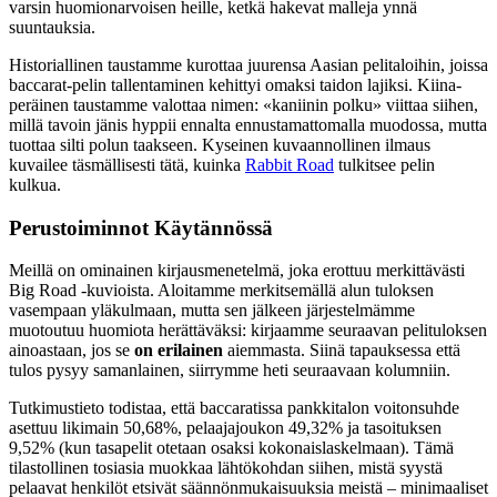
varsin huomionarvoisen heille, ketkä hakevat malleja ynnä
suuntauksia.
Historiallinen taustamme kurottaa juurensa Aasian pelitaloihin, joissa
baccarat-pelin tallentaminen kehittyi omaksi taidon lajiksi. Kiina-
peräinen taustamme valottaa nimen: «kaniinin polku» viittaa siihen,
millä tavoin jänis hyppii ennalta ennustamattomalla muodossa, mutta
tuottaa silti polun taakseen. Kyseinen kuvaannollinen ilmaus
kuvailee täsmällisesti tätä, kuinka
Rabbit Road
tulkitsee pelin
kulkua.
Perustoiminnot Käytännössä
Meillä on ominainen kirjausmenetelmä, joka erottuu merkittävästi
Big Road -kuvioista. Aloitamme merkitsemällä alun tuloksen
vasempaan yläkulmaan, mutta sen jälkeen järjestelmämme
muotoutuu huomiota herättäväksi: kirjaamme seuraavan pelituloksen
ainoastaan, jos se
on erilainen
aiemmasta. Siinä tapauksessa että
tulos pysyy samanlainen, siirrymme heti seuraavaan kolumniin.
Tutkimustieto todistaa, että baccaratissa pankkitalon voitonsuhde
asettuu likimain 50,68%, pelaajajoukon 49,32% ja tasoituksen
9,52% (kun tasapelit otetaan osaksi kokonaislaskelmaan). Tämä
tilastollinen tosiasia muokkaa lähtökohdan siihen, mistä syystä
pelaavat henkilöt etsivät säännönmukaisuuksia meistä – minimaaliset