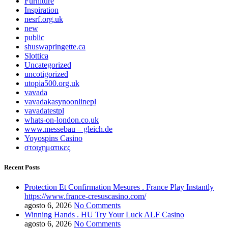
Furniture
Inspiration
nesrf.org.uk
new
public
shuswapringette.ca
Slottica
Uncategorized
uncotigorized
utopia500.org.uk
vavada
vavadakasynoonlinepl
vavadatestpl
whats-on-london.co.uk
www.messebau – gleich.de
Yoyospins Casino
στοιχηματικες
Recent Posts
Protection Et Confirmation Mesures . France Play Instantly
https://www.france-cresuscasino.com/
agosto 6, 2026
No Comments
Winning Hands . HU Try Your Luck ALF Casino
agosto 6, 2026
No Comments