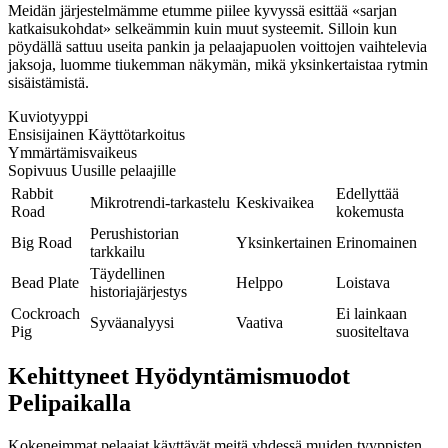
Meidän järjestelmämme etumme piilee kyvyssä esittää «sarjan
katkaisukohdat» selkeämmin kuin muut systeemit. Silloin kun
pöydällä sattuu useita pankin ja pelaajapuolen voittojen vaihtelevia
jaksoja, luomme tiukemman näkymän, mikä yksinkertaistaa rytmin
sisäistämistä.
Kuviotyyppi
Ensisijainen Käyttötarkoitus
Ymmärtämisvaikeus
Sopivuus Uusille pelaajille
Rabbit
Edellyttää
Mikrotrendi-tarkastelu
Keskivaikea
Road
kokemusta
Perushistorian
Big Road
Yksinkertainen
Erinomainen
tarkkailu
Täydellinen
Bead Plate
Helppo
Loistava
historiajärjestys
Cockroach
Ei lainkaan
Syväanalyysi
Vaativa
Pig
suositeltava
Kehittyneet Hyödyntämismuodot
Pelipaikalla
Kokeneimmat pelaajat käyttävät meitä yhdessä muiden tyyppisten