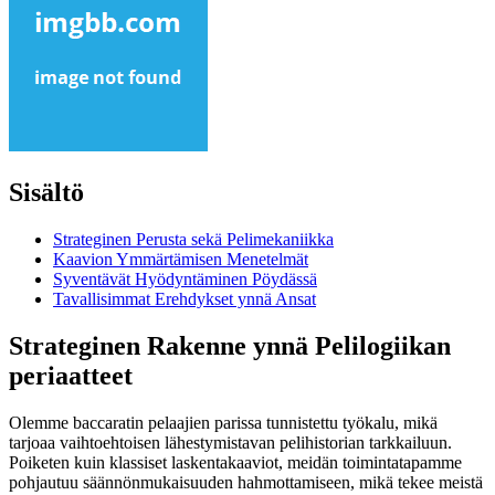
Sisältö
Strateginen Perusta sekä Pelimekaniikka
Kaavion Ymmärtämisen Menetelmät
Syventävät Hyödyntäminen Pöydässä
Tavallisimmat Erehdykset ynnä Ansat
Strateginen Rakenne ynnä Pelilogiikan
periaatteet
Olemme baccaratin pelaajien parissa tunnistettu työkalu, mikä
tarjoaa vaihtoehtoisen lähestymistavan pelihistorian tarkkailuun.
Poiketen kuin klassiset laskentakaaviot, meidän toimintatapamme
pohjautuu säännönmukaisuuden hahmottamiseen, mikä tekee meistä