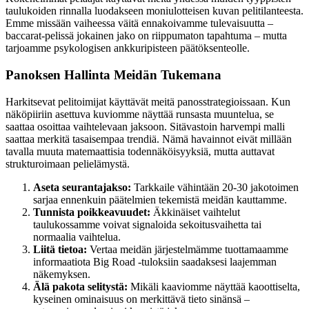
taulukoiden rinnalla luodakseen moniulotteisen kuvan pelitilanteesta.
Emme missään vaiheessa väitä ennakoivamme tulevaisuutta –
baccarat-pelissä jokainen jako on riippumaton tapahtuma – mutta
tarjoamme psykologisen ankkuripisteen päätöksenteolle.
Panoksen Hallinta Meidän Tukemana
Harkitsevat pelitoimijat käyttävät meitä panosstrategioissaan. Kun
näköpiiriin asettuva kuviomme näyttää runsasta muuntelua, se
saattaa osoittaa vaihtelevaan jaksoon. Sitävastoin harvempi malli
saattaa merkitä tasaisempaa trendiä. Nämä havainnot eivät millään
tavalla muuta matemaattisia todennäköisyyksiä, mutta auttavat
strukturoimaan pelielämystä.
Aseta seurantajakso:
Tarkkaile vähintään 20-30 jakotoimen
sarjaa ennenkuin päätelmien tekemistä meidän kauttamme.
Tunnista poikkeavuudet:
Äkkinäiset vaihtelut
taulukossamme voivat signaloida sekoitusvaihetta tai
normaalia vaihtelua.
Liitä tietoa:
Vertaa meidän järjestelmämme tuottamaamme
informaatiota Big Road -tuloksiin saadaksesi laajemman
näkemyksen.
Älä pakota selitystä:
Mikäli kaaviomme näyttää kaoottiselta,
kyseinen ominaisuus on merkittävä tieto sinänsä –