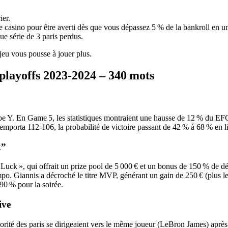
ier.
 de casino pour être averti dès que vous dépassez 5 % de la bankroll en u
e série de 3 paris perdus.
jeu vous pousse à jouer plus.
 playoffs 2023‑2024 – 340 mots
ipe Y. En Game 5, les statistiques montraient une hausse de 12 % du EF
’emporta 112‑106, la probabilité de victoire passant de 42 % à 68 % en l
k”
 Luck », qui offrait un prize pool de 5 000 € et un bonus de 150 % de d
o. Giannis a décroché le titre MVP, générant un gain de 250 € (plus le 
90 % pour la soirée.
ive
orité des paris se dirigeaient vers le même joueur (LeBron James) aprè