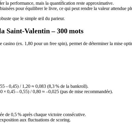
er la performance, mais la quantification reste approximative.
isées pour équilibrer le livre, ce qui peut rendre la valeur attendue plus
buste que le simple œil du parieur.
la Saint‑Valentin – 300 mots
 casino (ex. 1,80 pour un free spin), permet de déterminer la mise opti
55 – 0,45) / 1,20 ≈ 0,083 (8,3 % de la bankroll).
0 × 0,45 – 0,55) / 0,80 ≈ –0,025 (pas de mise recommandée).
ée de 0,5 % après chaque victoire consécutive.
exposition aux fluctuations de scoring.