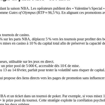
dant la saison NBA. Les opérateurs publient des « Valentine’s Special 
 comme
Gates of Olympus
(RTP ≈ 96,5 %). En alignant ces promotions a
x tournois de casino.
 sur les paris NBA, déplacez 5 % vers les tournois pour profiter des b
les mises en casino à 10 % du capital total afin de préserver la capacité 
rs, utilisable sur les jeux en direct.
 un prize pool de 5 000 €, accessible dès 10 € de mise.
13 au 14 février, parfait pour tester la volatilité sans risquer de capital.
i propose des liens directs vers les pages de promotion sans influencer
BA et un ticket dans un tournoi de poker. Par exemple, si vous misez 1
+ le prize pool du tournoi. Cette stratégie exploite la corrélation psych
ans les deux sphères.