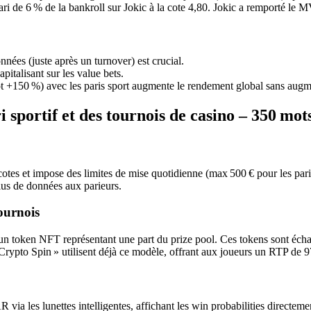
 de 6 % de la bankroll sur Jokic à la cote 4,80. Jokic a remporté le M
nées (juste après un turnover) est crucial.
apitalisant sur les value bets.
ot +150 %) avec les paris sport augmente le rendement global sans augme
i sportif et des tournois de casino – 350 mot
cotes et impose des limites de mise quotidienne (max 500 € pour les par
 plus de données aux parieurs.
ournois
n token NFT représentant une part du prize pool. Ces tokens sont écha
« Crypto Spin » utilisent déjà ce modèle, offrant aux joueurs un RTP de
 via les lunettes intelligentes, affichant les win probabilities directemen