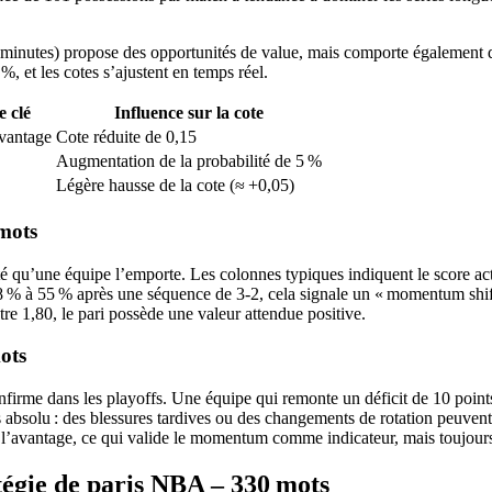
es minutes) propose des opportunités de value, mais comporte également d
%, et les cotes s’ajustent en temps réel.
e clé
Influence sur la cote
avantage
Cote réduite de 0,15
Augmentation de la probabilité de 5 %
Légère hausse de la cote (≈ +0,05)
mots
é qu’une équipe l’emporte. Les colonnes typiques indiquent le score actue
e 48 % à 55 % après une séquence de 3‑2, cela signale un « momentum shi
re 1,80, le pari possède une valeur attendue positive.
ots
firme dans les playoffs. Une équipe qui remonte un déficit de 10 poin
s absolu : des blessures tardives ou des changements de rotation peuve
l’avantage, ce qui valide le momentum comme indicateur, mais toujours à 
atégie de paris NBA – 330 mots