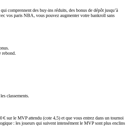
» qui comprennent des buy‑ins réduits, des bonus de dépôt jusqu’à
vec vos paris NBA, vous pouvez augmenter votre bankroll sans
onus.
de rebond.
 les classements.
0 € sur le MVP attendu (cote 4,5) et que vous entrez dans un tournoi
ologique : les joueurs qui suivent intensément le MVP sont plus enclins