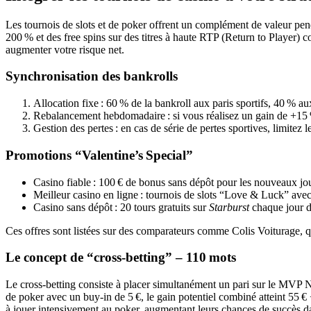
Les tournois de slots et de poker offrent un complément de valeur pen
200 % et des free spins sur des titres à haute RTP (Return to Player)
augmenter votre risque net.
Synchronisation des bankrolls
Allocation fixe : 60 % de la bankroll aux paris sportifs, 40 % au
Rebalancement hebdomadaire : si vous réalisez un gain de +15 %
Gestion des pertes : en cas de série de pertes sportives, limitez 
Promotions “Valentine’s Special”
Casino fiable : 100 € de bonus sans dépôt pour les nouveaux joueu
Meilleur casino en ligne : tournois de slots “Love & Luck” avec
Casino sans dépôt : 20 tours gratuits sur
Starburst
chaque jour du 
Ces offres sont listées sur des comparateurs comme Colis Voiturage, qu
Le concept de “cross‑betting” – 110 mots
Le cross‑betting consiste à placer simultanément un pari sur le MVP N
de poker avec un buy‑in de 5 €, le gain potentiel combiné atteint 55 € 
à jouer intensivement au poker, augmentant leurs chances de succès d