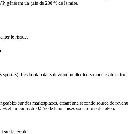
VP, générant un gain de 288 % de la mise.
nter le risque.
s
is sportifs). Les bookmakers devront publier leurs modèles de calcul
ngeables sur des marketplaces, créant une seconde source de revenu
 97 % et un bonus de 0,5 % de leurs mises sous forme de token.
t sur le terrain.