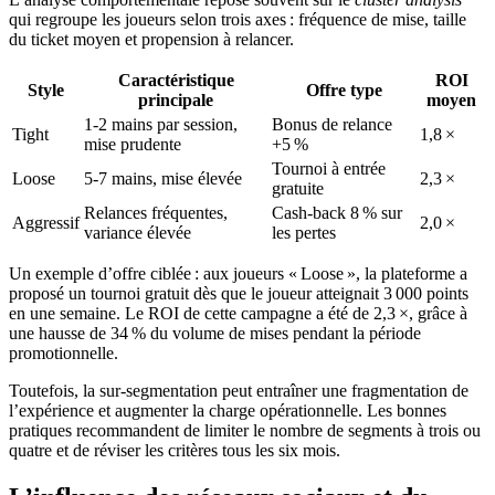
qui regroupe les joueurs selon trois axes : fréquence de mise, taille
du ticket moyen et propension à relancer.
Caractéristique
ROI
Style
Offre type
principale
moyen
1‑2 mains par session,
Bonus de relance
Tight
1,8 ×
mise prudente
+5 %
Tournoi à entrée
Loose
5‑7 mains, mise élevée
2,3 ×
gratuite
Relances fréquentes,
Cash‑back 8 % sur
Aggressif
2,0 ×
variance élevée
les pertes
Un exemple d’offre ciblée : aux joueurs « Loose », la plateforme a
proposé un tournoi gratuit dès que le joueur atteignait 3 000 points
en une semaine. Le ROI de cette campagne a été de 2,3 ×, grâce à
une hausse de 34 % du volume de mises pendant la période
promotionnelle.
Toutefois, la sur‑segmentation peut entraîner une fragmentation de
l’expérience et augmenter la charge opérationnelle. Les bonnes
pratiques recommandent de limiter le nombre de segments à trois ou
quatre et de réviser les critères tous les six mois.