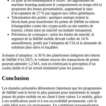
IA pour la recommandation d’offres : les algorithmes de
machine learning analysent le comportement en temps réel et
proposent des bonus personnalisés, augmentant le taux
d’acceptation de 27 % par rapport aux offres génériques.
Tokenisation des points : quelques startups testent la
blockchain pour transformer les points de fidélité en tokens
échangeables contre des crypto‑actifs ou des entrées de
tournoi, créant ainsi un marché secondaire transparent.
Prévisions de croissance : selon les études de marché, le
segment de la fidélité mobile devrait croître de 14 %
annuellement, portée par l’adoption de l’IA et la demande de
solutions plus sûres et traçables.
Scénario d’adoption : si 30 % des plateformes intègrent des tokens
de fidélité d’ici 2025, le volume moyen des transactions de points
pourrait atteindre 1,2 M €, tout en renforçant la perception d’un
casino fiable
et d’un
retrait instantané
pour les joueurs.
Conclusion
Les données présentées démontrent clairement que les programmes
de fidélité sont le levier le plus puissant pour transformer le simple
joueur de poker mobile en un client à forte valeur. Le mobile, grâce
à ses notifications push et à son accessibilité permanente, crée le
cadre idéal pour ces programmes. En combinant personnalisation