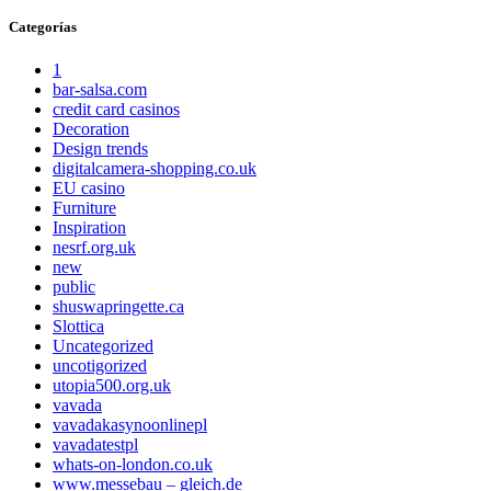
Categorías
1
bar-salsa.com
credit card casinos
Decoration
Design trends
digitalcamera-shopping.co.uk
EU casino
Furniture
Inspiration
nesrf.org.uk
new
public
shuswapringette.ca
Slottica
Uncategorized
uncotigorized
utopia500.org.uk
vavada
vavadakasynoonlinepl
vavadatestpl
whats-on-london.co.uk
www.messebau – gleich.de