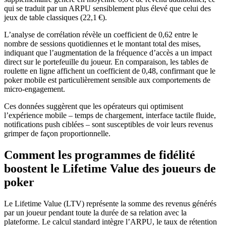
qui se traduit par un ARPU sensiblement plus élevé que celui des
jeux de table classiques (22,1 €).
L’analyse de corrélation révèle un coefficient de 0,62 entre le
nombre de sessions quotidiennes et le montant total des mises,
indiquant que l’augmentation de la fréquence d’accès a un impact
direct sur le portefeuille du joueur. En comparaison, les tables de
roulette en ligne affichent un coefficient de 0,48, confirmant que le
poker mobile est particulièrement sensible aux comportements de
micro‑engagement.
Ces données suggèrent que les opérateurs qui optimisent
l’expérience mobile – temps de chargement, interface tactile fluide,
notifications push ciblées – sont susceptibles de voir leurs revenus
grimper de façon proportionnelle.
Comment les programmes de fidélité
boostent le Lifetime Value des joueurs de
poker
Le Lifetime Value (LTV) représente la somme des revenus générés
par un joueur pendant toute la durée de sa relation avec la
plateforme. Le calcul standard intègre l’ARPU, le taux de rétention