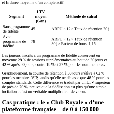
et la durée moyenne d’un compte actif.
LTV
Segment
moyen
Méthode de calcul
(€/an)
Sans programme
45
ARPU × 12 × Taux de rétention 30 j
de fidélité
Avec
ARPU × 12 × Taux de rétention
programme de
78
30 j × Facteur de boost 1,15
fidélité
Les joueurs inscrits à un programme de fidélité conservent en
moyenne 28 % de sessions supplémentaires au bout de 30 jours et
42 % après 90 jours, contre 19 % et 27 % pour les non‑membres.
Graphiquement, la courbe de rétention à 30 jours s’élève à 62 %
pour les membres VIP, tandis qu’elle ne dépasse que 48 % pour les
comptes standards. Cette différence se traduit par un LTV supérieur
de près de 70 %, preuve que la fidélisation est plus qu’une simple
incitation : c’est un véritable multiplicateur de valeur.
Cas pratique : le « Club Royale » d’une
plateforme française – de 0 à 150 000