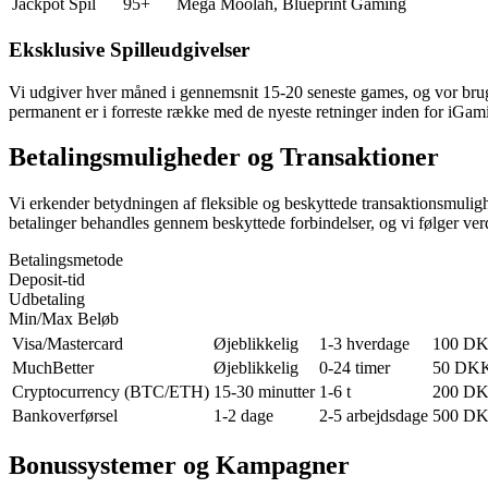
Jackpot Spil
95+
Mega Moolah, Blueprint Gaming
Eksklusive Spilleudgivelser
Vi udgiver hver måned i gennemsnit 15-20 seneste games, og vor bruger
permanent er i forreste række med de nyeste retninger inden for iGa
Betalingsmuligheder og Transaktioner
Vi erkender betydningen af fleksible og beskyttede transaktionsmulig
betalinger behandles gennem beskyttede forbindelser, og vi følger ve
Betalingsmetode
Deposit-tid
Udbetaling
Min/Max Beløb
Visa/Mastercard
Øjeblikkelig
1-3 hverdage
100 DK
MuchBetter
Øjeblikkelig
0-24 timer
50 DKK
Cryptocurrency (BTC/ETH)
15-30 minutter
1-6 t
200 DK
Bankoverførsel
1-2 dage
2-5 arbejdsdage
500 DK
Bonussystemer og Kampagner