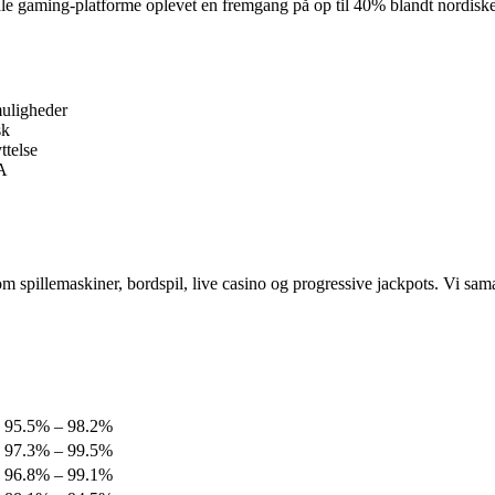
ale gaming-platforme oplevet en fremgang på op til 40% blandt nordisk
muligheder
sk
ttelse
RA
som spillemaskiner, bordspil, live casino og progressive jackpots. Vi s
95.5% – 98.2%
97.3% – 99.5%
96.8% – 99.1%