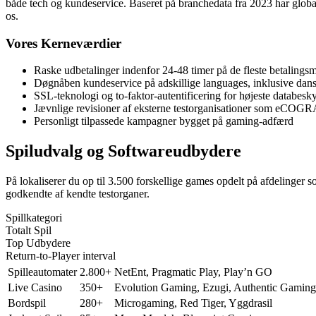
både tech og kundeservice. Baseret på branchedata fra 2023 har glob
os.
Vores Kerneværdier
Raske udbetalinger indenfor 24-48 timer på de fleste betalings
Døgnåben kundeservice på adskillige languages, inklusive dan
SSL-teknologi og to-faktor-autentificering for højeste databesky
Jævnlige revisioner af eksterne testorganisationer som eCOG
Personligt tilpassede kampagner bygget på gaming-adfærd
Spiludvalg og Softwareudbydere
På lokaliserer du op til 3.500 forskellige games opdelt på afdelinger 
godkendte af kendte testorganer.
Spillkategori
Totalt Spil
Top Udbydere
Return-to-Player interval
Spilleautomater
2.800+
NetEnt, Pragmatic Play, Play’n GO
Live Casino
350+
Evolution Gaming, Ezugi, Authentic Gaming
Bordspil
280+
Microgaming, Red Tiger, Yggdrasil