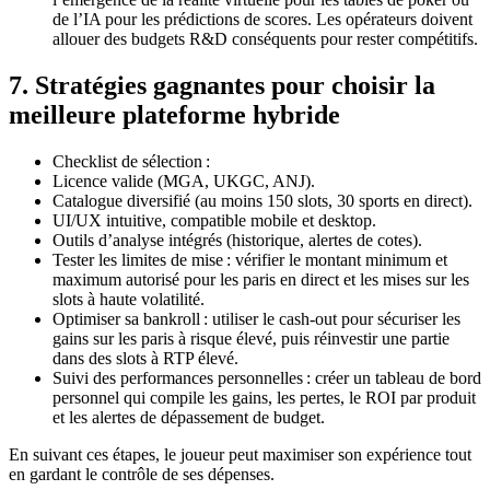
de l’IA pour les prédictions de scores. Les opérateurs doivent
allouer des budgets R&D conséquents pour rester compétitifs.
7. Stratégies gagnantes pour choisir la
meilleure plateforme hybride
Checklist de sélection :
Licence valide (MGA, UKGC, ANJ).
Catalogue diversifié (au moins 150 slots, 30 sports en direct).
UI/UX intuitive, compatible mobile et desktop.
Outils d’analyse intégrés (historique, alertes de cotes).
Tester les limites de mise : vérifier le montant minimum et
maximum autorisé pour les paris en direct et les mises sur les
slots à haute volatilité.
Optimiser sa bankroll : utiliser le cash‑out pour sécuriser les
gains sur les paris à risque élevé, puis réinvestir une partie
dans des slots à RTP élevé.
Suivi des performances personnelles : créer un tableau de bord
personnel qui compile les gains, les pertes, le ROI par produit
et les alertes de dépassement de budget.
En suivant ces étapes, le joueur peut maximiser son expérience tout
en gardant le contrôle de ses dépenses.