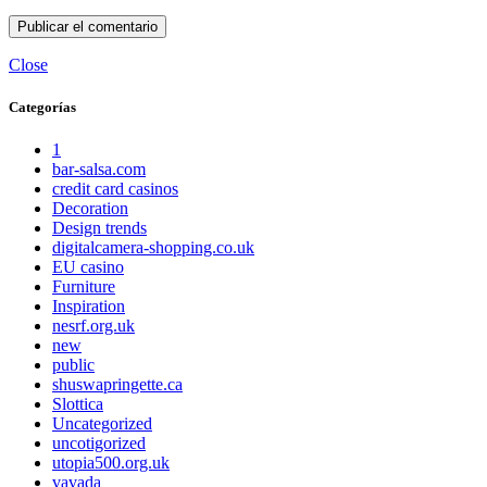
Close
Categorías
1
bar-salsa.com
credit card casinos
Decoration
Design trends
digitalcamera-shopping.co.uk
EU casino
Furniture
Inspiration
nesrf.org.uk
new
public
shuswapringette.ca
Slottica
Uncategorized
uncotigorized
utopia500.org.uk
vavada