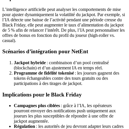
L’intelligence artificielle peut analyser les comportements de mise
pour ajuster dynamiquement la volatilité du jackpot. Par exemple, si
l’IA détecte une baisse de l’activité pendant une période creuse du
Black Friday, elle peut augmenter le taux d’alimentation du jackpot
de 5 % afin de relancer l’intérêt. De plus, l’IA peut personnaliser les
offres de bonus en fonction du profil du joueur (high‑roller vs.
casual).
Scénarios d’intégration pour NetEnt
Jackpot hybride
: combinaison d’un pool centralisé
(blockchain) et d’un ajustement IA en temps réel.
Programme de fidélité tokenisé
: les joueurs gagnent des
tokens échangeables contre des tours gratuits ou des
participations à des tirages de jackpot.
Implications pour le Black Friday
Campagnes plus ciblées
: grâce à l’IA, les opérateurs
pourront envoyer des notifications push uniquement aux
joueurs les plus susceptibles de répondre à une offre de
jackpot augmentée.
Régulation
: les autorités de jeu devront adapter leurs cadres