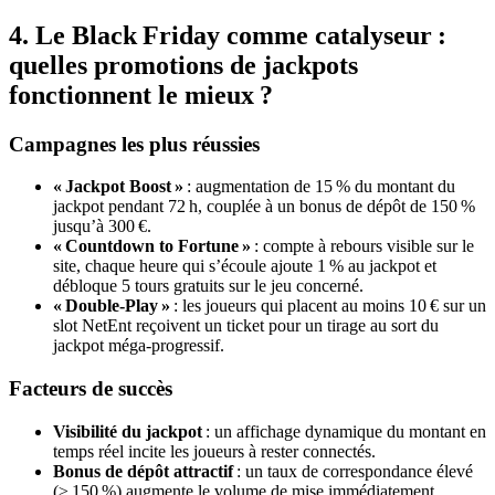
4. Le Black Friday comme catalyseur :
quelles promotions de jackpots
fonctionnent le mieux ?
Campagnes les plus réussies
« Jackpot Boost »
: augmentation de 15 % du montant du
jackpot pendant 72 h, couplée à un bonus de dépôt de 150 %
jusqu’à 300 €.
« Countdown to Fortune »
: compte à rebours visible sur le
site, chaque heure qui s’écoule ajoute 1 % au jackpot et
débloque 5 tours gratuits sur le jeu concerné.
« Double‑Play »
: les joueurs qui placent au moins 10 € sur un
slot NetEnt reçoivent un ticket pour un tirage au sort du
jackpot méga‑progressif.
Facteurs de succès
Visibilité du jackpot
: un affichage dynamique du montant en
temps réel incite les joueurs à rester connectés.
Bonus de dépôt attractif
: un taux de correspondance élevé
(≥ 150 %) augmente le volume de mise immédiatement.