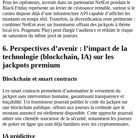
Pour les opérateurs, investir dans un partenariat NetEnt pendant le
Black Friday représente un levier de croissance rentable, surtout si le
casino dispose déjà d’une infrastructure API capable d’afficher les
montants en temps réel. Toutefois, la diversification reste pertinente :
combiner NetEnt avec un fournisseur offrant des jackpots à thème
local (ex. Pragmatic Play) peut élargir l’audience et réduire le risque
de saturation du même pool de joueurs.
6. Perspectives d’avenir : l’impact de la
technologie (blockchain, IA) sur les
jackpots premium
Blockchain et smart contracts
Les smart contracts permettent d’automatiser le versement du
jackpot sans intervention humaine, garantissant transparence et
traçabilité. Un fournisseur pourrait publier le code du jackpot sur
une blockchain publique, offrant aux joueurs la certitude que le
montant annoncé est réellement disponible. Cette approche pourrait
attirer une clientèle soucieuse de la sécurité, notamment les joueurs
de poker en ligne qui sont déjà familiers avec les cryptomonnaies.
IA prédictive