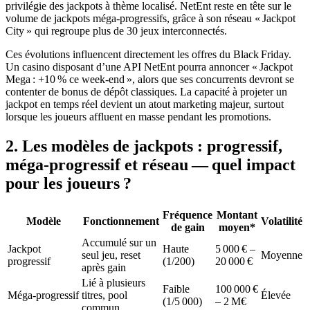
privilégie des jackpots à thème localisé. NetEnt reste en tête sur le
volume de jackpots méga‑progressifs, grâce à son réseau « Jackpot
City » qui regroupe plus de 30 jeux interconnectés.
Ces évolutions influencent directement les offres du Black Friday.
Un casino disposant d’une API NetEnt pourra annoncer « Jackpot
Mega : +10 % ce week‑end », alors que ses concurrents devront se
contenter de bonus de dépôt classiques. La capacité à projeter un
jackpot en temps réel devient un atout marketing majeur, surtout
lorsque les joueurs affluent en masse pendant les promotions.
2. Les modèles de jackpots : progressif,
méga‑progressif et réseau — quel impact
pour les joueurs ?
Fréquence
Montant
Modèle
Fonctionnement
Volatilité
de gain
moyen*
Accumulé sur un
Jackpot
Haute
5 000 € –
seul jeu, reset
Moyenne
progressif
(1/200)
20 000 €
après gain
Lié à plusieurs
Faible
100 000 €
Méga‑progressif
titres, pool
Élevée
(1/5 000)
– 2 M€
commun