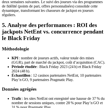
deux semaines suivantes. Le suivi des joueurs via des programmes
de fidélité (points de pari, offres personnalisées) consolide cette
dynamique, transformant les chasseurs de jackpot en joueurs
réguliers.
5. Analyse des performances : ROI des
jackpots NetEnt vs. concurrence pendant
le Black Friday
Méthodologie
KPI
: nombre de joueurs actifs, valeur totale des mises
(GGR), part de marché du jackpot, coût d’acquisition (CAC).
Période étudiée
: Black Friday 2023 (24 h) et Black Friday
2024 (48 h).
Échantillon
: 12 casinos partenaires NetEnt, 10 partenaires
Play’n GO, 9 partenaires Pragmatic Play.
Données agrégées
Trafic
: les sites NetEnt ont enregistré une hausse de 37 % du
nombre de sessions uniques, contre 28 % pour Play’n GO et
31 % pour Pragmatic Play.