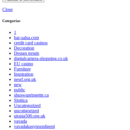
Close
Categorías
1
bar-salsa.com
credit card casinos
Decoration
Design trends
digitalcamera-shopping.co.uk
EU casino
Furniture
Inspiration
nesrf.org.uk
new
public
shuswapringette.ca
Slottica
Uncategorized
uncotigorized
utopia500.org.uk
vavada
vavadakasynoonlinepl