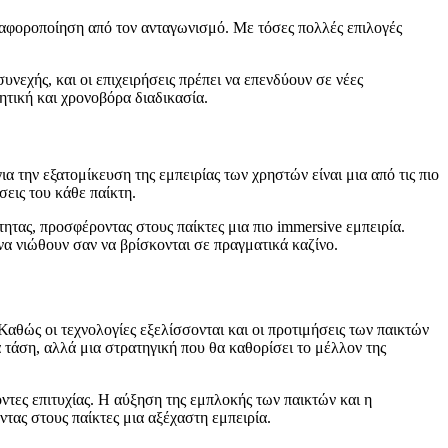
διαφοροποίηση από τον ανταγωνισμό. Με τόσες πολλές επιλογές
υνεχής, και οι επιχειρήσεις πρέπει να επενδύουν σε νέες
τητική και χρονοβόρα διαδικασία.
α την εξατομίκευση της εμπειρίας των χρηστών είναι μια από τις πιο
εις του κάθε παίκτη.
ητας, προσφέροντας στους παίκτες μια πιο immersive εμπειρία.
 να νιώθουν σαν να βρίσκονται σε πραγματικά καζίνο.
 Καθώς οι τεχνολογίες εξελίσσονται και οι προτιμήσεις των παικτών
ια τάση, αλλά μια στρατηγική που θα καθορίσει το μέλλον της
οντες επιτυχίας. Η αύξηση της εμπλοκής των παικτών και η
τας στους παίκτες μια αξέχαστη εμπειρία.