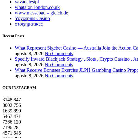
vavadatestpl
whats-on-london.co.uk
www.messebau – gleich.de
Yoyospins Casino
στοιχηματικες
Recent Posts
What Represent Sigebet Casino — Australia Join the Action Ca
agosto 8, 2026
No Comments
Specify Inward Blackjack Strategy , Slots , Crypto Cassino ,
agosto 8, 2026
No Comments
What Receive Bonuses Exercise JLPH Gambling Casino Prop
agosto 8, 2026
No Comments
OUR INSTAGRAM
3148
847
8002
756
1639
890
5467
471
7366
120
7196
28
4571
545