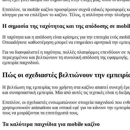
Επιπλέον, τα mobile καζίνο προσφέρουν συχνά ειδικές προσφορές κα
κίνητρα για να επιλέξουν το καζίνο. Τέλος, η απλότητα στην πλοήγ
Η σημασία της ταχύτητας και της απόδοσης σε mobil
Η ταχύτητα και η απόδοση είναι κρίσιμες για την επιτυχία ενός mo
Οποιαδήποτε καθυστέρηση μπορεί να επηρεάσει αρνητικά την εμπειρ
Για να διασφαλιστεί η ταχύτητα, πολλές πλατφόρμες επενδύουν σε 
περιεχομένου και βελτιώνουν τη συνολική απόδοση της εφαρμογής. Ο
εμπειρία παιχνιδιού.
Πώς οι σχεδιαστές βελτιώνουν την εμπειρί
Η βελτίωση της εμπειρίας του χρήστη στα καζίνο απαιτεί συνεχή έρ
και συναρπαστική εμπειρία. Μία από αυτές τις τεχνικές είναι η διε
Επιπλέον, οι σχεδιαστές ενσωματώνουν στοιχεία παιχνιδιού που ενθ
χρησιμοποιούν animations και οπτικά εφέ για να κάνουν την εμπειρ
τους να μοιράζονται τα επιτεύγματά τους.
Τα καλύτερα παιχνίδια για mobile καζίνο