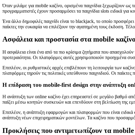
Όταν μιλάμε για mobile καζίνο, ορισμένα παιχνίδια ξεχωρίζουν ως 
προγραμματιστές έχουν προσαρμόσει τα παιχνίδια slots ειδικά για κ
Ένα άλλο δημοφιλές παιχνίδι είναι το blackjack, το οποίο προσφέρε
παίκτες την ευκαιρία να επιλέξουν την αγαπημένη τους έκδοση. Τέλο
Ασφάλεια και προστασία στα mobile καζίν
Η ασφάλεια είναι ένα από τα πιο κρίσιμα ζητήματα που απασχολούν
προτεραιότητα. Οι πλατφόρμες αυτές χρησιμοποιούν προηγμένα συσ
Επιπλέον, οι ρυθμιστικές αρχές επιβλέπουν τη λειτουργία των καζί
πλατφόρμες τηρούν τις πολιτικές υπεύθυνου παιχνιδιού. Οι παίκτες 
Η επίδραση του mobile-first design στην ανάπτυξη onl
Η ανάπτυξη των online καζίνο έχει επηρεαστεί σε μεγάλο βαθμό από 
παίζει μέσω κινητών συσκευών και επενδύουν στη βελτίωση της εμπει
Επιπλέον, η ανάπτυξη εφαρμογών και πλατφορμών που είναι ειδικά σ
ανάπτυξη νέων επιχειρηματικών μοντέλων. Τα καζίνο που προσαρμόζο
Προκλήσεις που αντιμετωπίζουν τα mobile