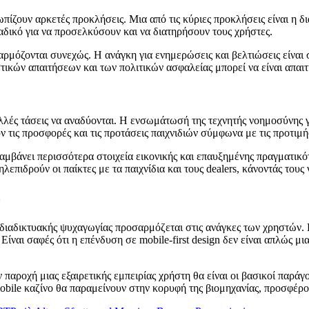
ωπίζουν αρκετές προκλήσεις. Μια από τις κύριες προκλήσεις είναι η 
ναδικό για να προσελκύσουν και να διατηρήσουν τους χρήστες.
αρμόζονται συνεχώς. Η ανάγκη για ενημερώσεις και βελτιώσεις είναι σ
ιστικών απαιτήσεων και των πολιτικών ασφαλείας μπορεί να είναι απαι
ολλές τάσεις να αναδύονται. Η ενσωμάτωσή της τεχνητής νοημοσύνης γι
τις προσφορές και τις προτάσεις παιχνιδιών σύμφωνα με τις προτιμήσ
αμβάνει περισσότερα στοιχεία εικονικής και επαυξημένης πραγματικότ
επιδρούν οι παίκτες με τα παιχνίδια και τους dealers, κάνοντάς τους
ο
της διαδικτυακής ψυχαγωγίας προσαρμόζεται στις ανάγκες των χρηστών.
Είναι σαφές ότι η επένδυση σε mobile-first design δεν είναι απλώς μ
 παροχή μιας εξαιρετικής εμπειρίας χρήστη θα είναι οι βασικοί παράγ
bile καζίνο θα παραμείνουν στην κορυφή της βιομηχανίας, προσφέρον