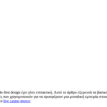
-first design έχει γίνει επιτακτική. Αυτό το άρθρο εξερευνά τα βασι
ικές που χρησιμοποιούν για να προσφέρουν μια μοναδική εμπειρία στο
στα
live casino greece
.