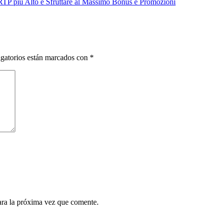
l RTP più Alto e Sfruttare al Massimo Bonus e Promozioni
gatorios están marcados con
*
ara la próxima vez que comente.