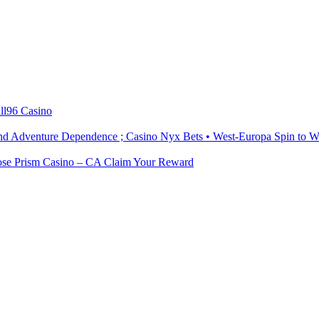
ll96 Casino
 And Adventure Dependence ; Casino Nyx Bets • West-Europa Spin to W
ose Prism Casino – CA Claim Your Reward