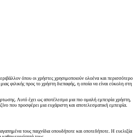
να περιβάλλον όπου οι χρήστες χρησιμοποιούν ολοένα και περισσότερο
 μιας φιλικής προς το χρήστη διεπαφής, η οποία να είναι εύκολη στη
όρτωσης. Αυτό έχει ως αποτέλεσμα μια πιο ομαλή εμπειρία χρήστη,
αζίνο που προσφέρει μια ευχάριστη και αποτελεσματική εμπειρία.
α αγαπημένα τους παιχνίδια οπουδήποτε και οποτεδήποτε. Η ευελιξία
η καθημερινότητά τους.