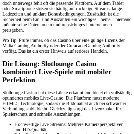
doch unterwegs fehlt oft die passende Plattform. Auf dem Tablet
oder Smartphone stoßen sie häufig auf ruckelige Streams, lange
Ladezeiten und unklare Bonusbedingungen. Zusätzlich ist die
Sicherheit beim Ein- und Auszahlen ein wichtiges Thema – niemand
möchte seine Daten an ein undurchsichtiges Unternehmen
preisgeben.
Pro Tip: Prüfe immer, ob das Casino über eine gültige Lizenz der
Malta Gaming Authority oder der Curacao eGaming Authority
verfügt. Das ist ein erster Hinweis auf seriöses Handeln.
Die Lösung: Slotlounge Casino
kombiniert Live‑Spiele mit mobiler
Perfektion
Slotlounge Casino hat diese Lücke erkannt und bietet ein vollständig
optimiertes mobiles Live‑Casino. Die Plattform nutzt moderne
HTML5‑Technologie, sodass die Bildqualität auch bei schwacher
Verbindung stabil bleibt. Gleichzeitig sorgt das Lizenzpaket für
Spielerschutz und schnelle Auszahlungen.
Hochwertige Live‑Streams: Mehrere Kameraperspektiven
und HD‑Qualität.