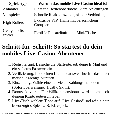
Spielertyp
Warum das mobile Live‑Casino ideal ist
Anfänger
Einfache Bedienoberfläche, klare Anleitungen
Vielspieler
Schnelle Reaktionszeiten, stabile Verbindung
Exklusive VIP‑Tische mit persönlichem
High‑Rollers
Croupier
Gelegenheits­
Flexible Einsatzlimits und Mini‑Tische
spieler
Schritt‑für‑Schritt: So startest du dein
mobiles Live‑Casino‑Abenteuer
Registrierung: Besuche die Startseite, gib deine E‑Mail und
ein sicheres Passwort ein.
Verifizierung: Lade einen Lichtbildausweis hoch – das dauert
meist nur wenige Minuten.
Einzahlung: Wähle eine der vielen Zahlungsmethoden
(Sofortüberweisung, Trustly, Skrill).
Bonus aktivieren: Der Willkommensbonus wird automatisch
deinem Konto gutgeschrieben.
Live‑Tisch wählen: Tippe auf „Live Casino“ und wähle dein
bevorzugtes Spiel, z. B. Blackjack.