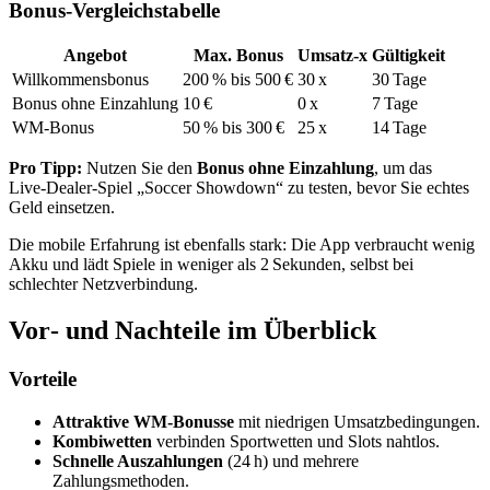
Bonus‑Vergleichstabelle
Angebot
Max. Bonus
Umsatz‑x
Gültigkeit
Willkommensbonus
200 % bis 500 €
30 x
30 Tage
Bonus ohne Einzahlung
10 €
0 x
7 Tage
WM‑Bonus
50 % bis 300 €
25 x
14 Tage
Pro Tipp:
Nutzen Sie den
Bonus ohne Einzahlung
, um das
Live‑Dealer‑Spiel „Soccer Showdown“ zu testen, bevor Sie echtes
Geld einsetzen.
Die mobile Erfahrung ist ebenfalls stark: Die App verbraucht wenig
Akku und lädt Spiele in weniger als 2 Sekunden, selbst bei
schlechter Netzverbindung.
Vor‑ und Nachteile im Überblick
Vorteile
Attraktive WM‑Bonusse
mit niedrigen Umsatzbedingungen.
Kombiwetten
verbinden Sportwetten und Slots nahtlos.
Schnelle Auszahlungen
(24 h) und mehrere
Zahlungsmethoden.