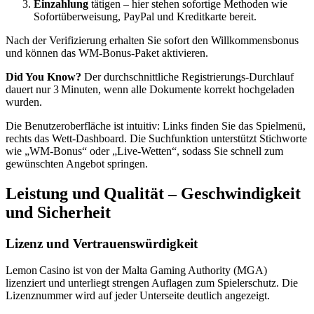
Einzahlung
tätigen – hier stehen sofortige Methoden wie
Sofortüberweisung, PayPal und Kreditkarte bereit.
Nach der Verifizierung erhalten Sie sofort den Willkommensbonus
und können das WM‑Bonus‑Paket aktivieren.
Did You Know?
Der durchschnittliche Registrierungs‑Durchlauf
dauert nur 3 Minuten, wenn alle Dokumente korrekt hochgeladen
wurden.
Die Benutzeroberfläche ist intuitiv: Links finden Sie das Spielmenü,
rechts das Wett‑Dashboard. Die Suchfunktion unterstützt Stichworte
wie „WM‑Bonus“ oder „Live‑Wetten“, sodass Sie schnell zum
gewünschten Angebot springen.
Leistung und Qualität – Geschwindigkeit
und Sicherheit
Lizenz und Vertrauenswürdigkeit
Lemon Casino ist von der Malta Gaming Authority (MGA)
lizenziert und unterliegt strengen Auflagen zum Spielerschutz. Die
Lizenznummer wird auf jeder Unterseite deutlich angezeigt.