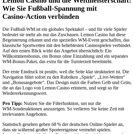
Lemon Casino und die Weltmeisterschaft:
Wie Sie Fußball‑Spannung mit
Casino‑Action verbinden
Die Fußball‑WM ist ein globales Spektakel – und für viele Spieler
bedeutet sie mehr als nur das Zuschauen. Lemon Casino hat diese
Begeisterung erkannt und ein spezielles WM‑Event geschaffen, das
klassische Sportwetten mit den beliebtesten Casinospielen verbindet.
Auf den ersten Blick wirkt das Angebot übersichtlich: Ein
Willkommensbonus, ein Bonus ohne Einzahlung und ein separates
WM‑Bonus‑Paket, das extra für die Turnierzeit bereitsteht.
Der erste Eindruck ist positiv, weil die Seite klar strukturiert ist. Die
Navigation führt sofort zu den Rubriken „Spiele“, „Live‑Wetten“
und „Bonusangebote“. Das Design nutzt die Farben Gelb und Grün,
die an das Logo von Lemon Casino erinnern, und sorgt so für
Wiedererkennungswert.
Pro Tipp:
Nutzen Sie die Filterfunktion, um nur die
WM‑Sonderaktionen anzuzeigen. So verlieren Sie keine Zeit mit
irrelevanten Angeboten.
Statistisch gesehen geben 68 % der deutschen Online‑Spieler an,
dass sie während großer Sportereignisse vermehrt spielen.