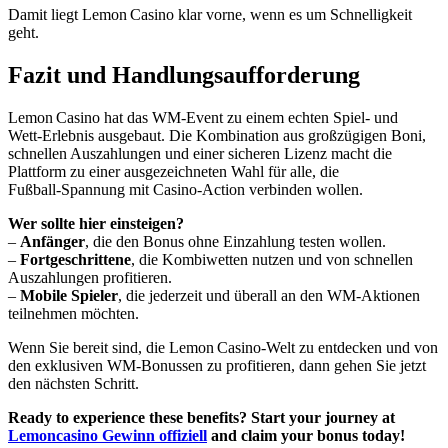
Damit liegt Lemon Casino klar vorne, wenn es um Schnelligkeit
geht.
Fazit und Handlungsaufforderung
Lemon Casino hat das WM‑Event zu einem echten Spiel‑ und
Wett‑Erlebnis ausgebaut. Die Kombination aus großzügigen Boni,
schnellen Auszahlungen und einer sicheren Lizenz macht die
Plattform zu einer ausgezeichneten Wahl für alle, die
Fußball‑Spannung mit Casino‑Action verbinden wollen.
Wer sollte hier einsteigen?
–
Anfänger
, die den Bonus ohne Einzahlung testen wollen.
–
Fortgeschrittene
, die Kombiwetten nutzen und von schnellen
Auszahlungen profitieren.
–
Mobile Spieler
, die jederzeit und überall an den WM‑Aktionen
teilnehmen möchten.
Wenn Sie bereit sind, die Lemon Casino‑Welt zu entdecken und von
den exklusiven WM‑Bonussen zu profitieren, dann gehen Sie jetzt
den nächsten Schritt.
Ready to experience these benefits? Start your journey at
Lemoncasino Gewinn offiziell
and claim your bonus today!