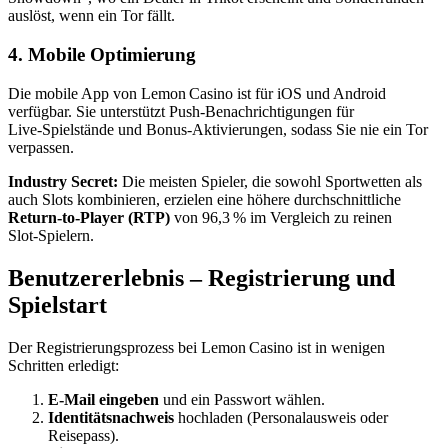
auslöst, wenn ein Tor fällt.
4. Mobile Optimierung
Die mobile App von Lemon Casino ist für iOS und Android
verfügbar. Sie unterstützt Push‑Benachrichtigungen für
Live‑Spielstände und Bonus‑Aktivierungen, sodass Sie nie ein Tor
verpassen.
Industry Secret:
Die meisten Spieler, die sowohl Sportwetten als
auch Slots kombinieren, erzielen eine höhere durchschnittliche
Return‑to‑Player (RTP)
von 96,3 % im Vergleich zu reinen
Slot‑Spielern.
Benutzererlebnis – Registrierung und
Spielstart
Der Registrierungsprozess bei Lemon Casino ist in wenigen
Schritten erledigt:
E‑Mail eingeben
und ein Passwort wählen.
Identitätsnachweis
hochladen (Personalausweis oder
Reisepass).