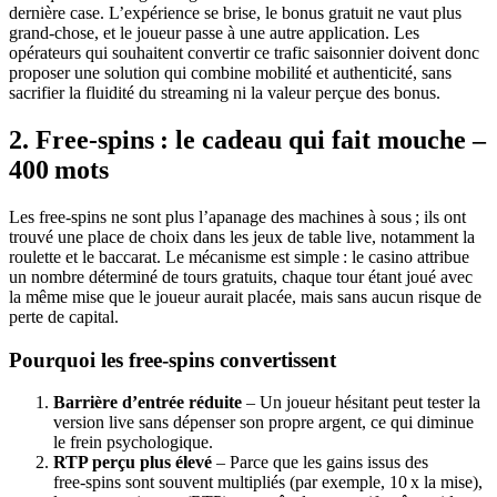
dernière case. L’expérience se brise, le bonus gratuit ne vaut plus
grand-chose, et le joueur passe à une autre application. Les
opérateurs qui souhaitent convertir ce trafic saisonnier doivent donc
proposer une solution qui combine mobilité et authenticité, sans
sacrifier la fluidité du streaming ni la valeur perçue des bonus.
2. Free‑spins : le cadeau qui fait mouche –
400 mots
Les free‑spins ne sont plus l’apanage des machines à sous ; ils ont
trouvé une place de choix dans les jeux de table live, notamment la
roulette et le baccarat. Le mécanisme est simple : le casino attribue
un nombre déterminé de tours gratuits, chaque tour étant joué avec
la même mise que le joueur aurait placée, mais sans aucun risque de
perte de capital.
Pourquoi les free‑spins convertissent
Barrière d’entrée réduite
– Un joueur hésitant peut tester la
version live sans dépenser son propre argent, ce qui diminue
le frein psychologique.
RTP perçu plus élevé
– Parce que les gains issus des
free‑spins sont souvent multipliés (par exemple, 10 x la mise),