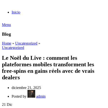
Inicio
Menu
Blog
Home
»
Uncategorized
»
Uncategorized
Le Noël du Live : comment les
plateformes mobiles transforment les
free‑spins en gains réels avec de vrais
dealers
diciembre 21, 2025
Posted by
admin
21
Dic