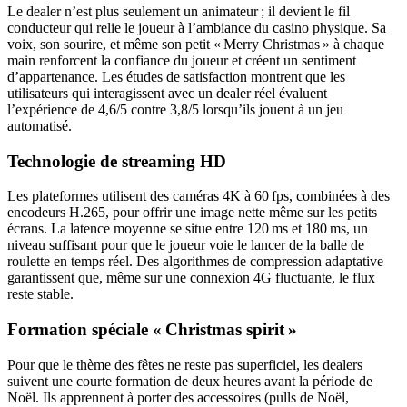
Le dealer n’est plus seulement un animateur ; il devient le fil
conducteur qui relie le joueur à l’ambiance du casino physique. Sa
voix, son sourire, et même son petit « Merry Christmas » à chaque
main renforcent la confiance du joueur et créent un sentiment
d’appartenance. Les études de satisfaction montrent que les
utilisateurs qui interagissent avec un dealer réel évaluent
l’expérience de 4,6/5 contre 3,8/5 lorsqu’ils jouent à un jeu
automatisé.
Technologie de streaming HD
Les plateformes utilisent des caméras 4K à 60 fps, combinées à des
encodeurs H.265, pour offrir une image nette même sur les petits
écrans. La latence moyenne se situe entre 120 ms et 180 ms, un
niveau suffisant pour que le joueur voie le lancer de la balle de
roulette en temps réel. Des algorithmes de compression adaptative
garantissent que, même sur une connexion 4G fluctuante, le flux
reste stable.
Formation spéciale « Christmas spirit »
Pour que le thème des fêtes ne reste pas superficiel, les dealers
suivent une courte formation de deux heures avant la période de
Noël. Ils apprennent à porter des accessoires (pulls de Noël,