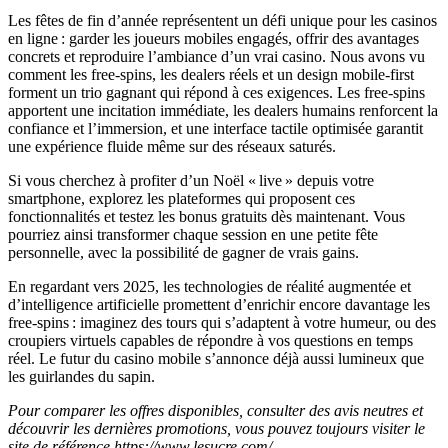
Les fêtes de fin d’année représentent un défi unique pour les casinos
en ligne : garder les joueurs mobiles engagés, offrir des avantages
concrets et reproduire l’ambiance d’un vrai casino. Nous avons vu
comment les free‑spins, les dealers réels et un design mobile‑first
forment un trio gagnant qui répond à ces exigences. Les free‑spins
apportent une incitation immédiate, les dealers humains renforcent la
confiance et l’immersion, et une interface tactile optimisée garantit
une expérience fluide même sur des réseaux saturés.
Si vous cherchez à profiter d’un Noël « live » depuis votre
smartphone, explorez les plateformes qui proposent ces
fonctionnalités et testez les bonus gratuits dès maintenant. Vous
pourriez ainsi transformer chaque session en une petite fête
personnelle, avec la possibilité de gagner de vrais gains.
En regardant vers 2025, les technologies de réalité augmentée et
d’intelligence artificielle promettent d’enrichir encore davantage les
free‑spins : imaginez des tours qui s’adaptent à votre humeur, ou des
croupiers virtuels capables de répondre à vos questions en temps
réel. Le futur du casino mobile s’annonce déjà aussi lumineux que
les guirlandes du sapin.
Pour comparer les offres disponibles, consulter des avis neutres et
découvrir les dernières promotions, vous pouvez toujours visiter le
site de référence https://www.lesucre.com/.