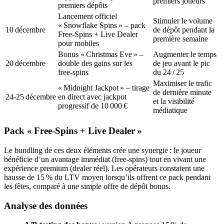
premiers joueurs
premiers dépôts
Lancement officiel
Stimuler le volume
« Snowflake Spins » – pack
10 décembre
de dépôt pendant la
Free‑Spins + Live Dealer
première semaine
pour mobiles
Bonus « Christmas Eve » –
Augmenter le temps
20 décembre
double des gains sur les
de jeu avant le pic
free‑spins
du 24 / 25
Maximiser le trafic
« Midnight Jackpot » – tirage
de dernière minute
24‑25 décembre
en direct avec jackpot
et la visibilité
progressif de 10 000 €
médiatique
Pack « Free‑Spins + Live Dealer »
Le bundling de ces deux éléments crée une synergie : le joueur
bénéficie d’un avantage immédiat (free‑spins) tout en vivant une
expérience premium (dealer réel). Les opérateurs constatent une
hausse de 15 % du LTV moyen lorsqu’ils offrent ce pack pendant
les fêtes, comparé à une simple offre de dépôt bonus.
Analyse des données