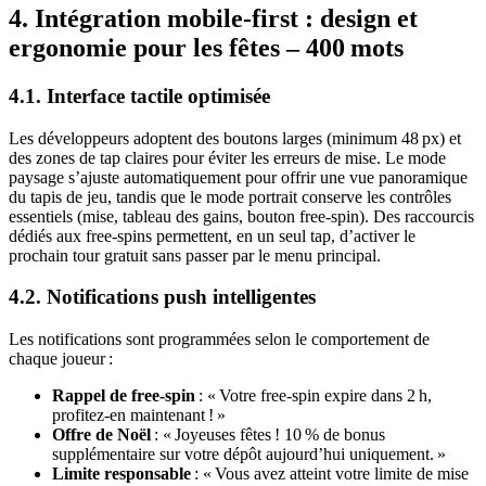
4. Intégration mobile‑first : design et
ergonomie pour les fêtes – 400 mots
4.1. Interface tactile optimisée
Les développeurs adoptent des boutons larges (minimum 48 px) et
des zones de tap claires pour éviter les erreurs de mise. Le mode
paysage s’ajuste automatiquement pour offrir une vue panoramique
du tapis de jeu, tandis que le mode portrait conserve les contrôles
essentiels (mise, tableau des gains, bouton free‑spin). Des raccourcis
dédiés aux free‑spins permettent, en un seul tap, d’activer le
prochain tour gratuit sans passer par le menu principal.
4.2. Notifications push intelligentes
Les notifications sont programmées selon le comportement de
chaque joueur :
Rappel de free‑spin
: « Votre free‑spin expire dans 2 h,
profitez‑en maintenant ! »
Offre de Noël
: « Joyeuses fêtes ! 10 % de bonus
supplémentaire sur votre dépôt aujourd’hui uniquement. »
Limite responsable
: « Vous avez atteint votre limite de mise