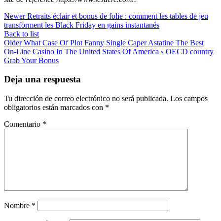
Newer
Retraits éclair et bonus de folie : comment les tables de jeu
transforment les Black Friday en gains instantanés
Back to list
Older
What Case Of Plot Fanny Single Caper Astatine The Best
On-Line Casino In The United States Of America ◦ OECD country
Grab Your Bonus
Deja una respuesta
Tu dirección de correo electrónico no será publicada.
Los campos
obligatorios están marcados con
*
Comentario
*
Nombre
*