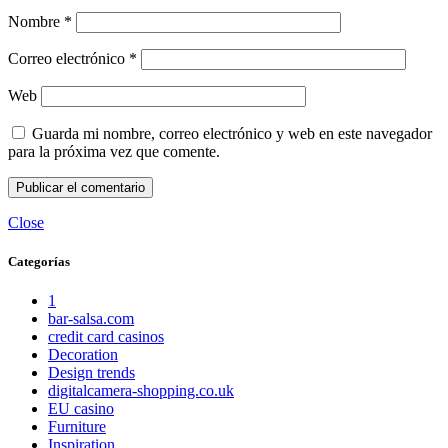
Nombre
*
Correo electrónico
*
Web
Guarda mi nombre, correo electrónico y web en este navegador
para la próxima vez que comente.
Close
Categorías
1
bar-salsa.com
credit card casinos
Decoration
Design trends
digitalcamera-shopping.co.uk
EU casino
Furniture
Inspiration