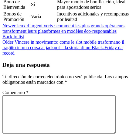
Bono de
Mayor monto de bonificación, ideal
Sí
Bienvenida
para apostadores serios
Bonos de
Incentivos adicionales y recompensas
Varía
Promoción
por lealtad
Newer
Jeux d’argent verts : comment les plus grands opérateurs
transforment leurs plateformes en modèles éco‑responsables
Back to list
Older
Vincere in movimento: come le slot mobile trasformano il
tragitto in una corsa al jackpot – la storia di un Black‑Friday da
record
Deja una respuesta
Tu dirección de correo electrónico no será publicada.
Los campos
obligatorios están marcados con
*
Comentario
*