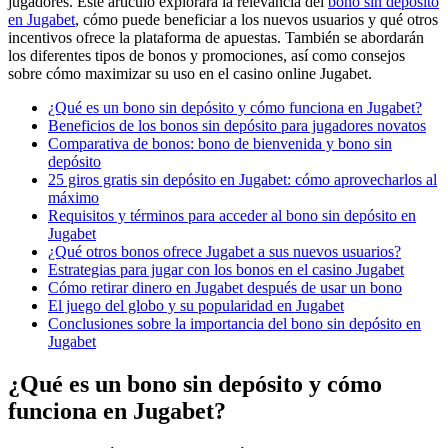
jugadores. Este artículo explorará la relevancia del
bono sin depósito
en Jugabet
, cómo puede beneficiar a los nuevos usuarios y qué otros
incentivos ofrece la plataforma de apuestas. También se abordarán
los diferentes tipos de bonos y promociones, así como consejos
sobre cómo maximizar su uso en el casino online Jugabet.
¿Qué es un bono sin depósito y cómo funciona en Jugabet?
Beneficios de los bonos sin depósito para jugadores novatos
Comparativa de bonos: bono de bienvenida y bono sin
depósito
25 giros gratis sin depósito en Jugabet: cómo aprovecharlos al
máximo
Requisitos y términos para acceder al bono sin depósito en
Jugabet
¿Qué otros bonos ofrece Jugabet a sus nuevos usuarios?
Estrategias para jugar con los bonos en el casino Jugabet
Cómo retirar dinero en Jugabet después de usar un bono
El juego del globo y su popularidad en Jugabet
Conclusiones sobre la importancia del bono sin depósito en
Jugabet
¿Qué es un bono sin depósito y cómo
funciona en Jugabet?