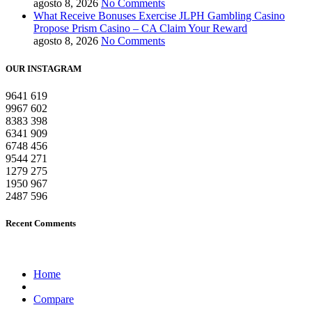
agosto 8, 2026
No Comments
What Receive Bonuses Exercise JLPH Gambling Casino
Propose Prism Casino – CA Claim Your Reward
agosto 8, 2026
No Comments
OUR INSTAGRAM
9641
619
9967
602
8383
398
6341
909
6748
456
9544
271
1279
275
1950
967
2487
596
Recent Comments
Home
Compare