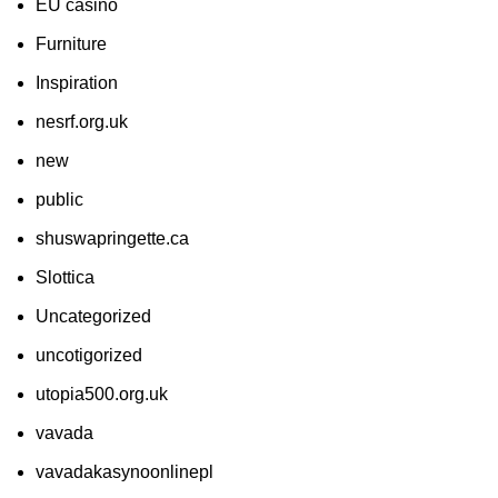
EU casino
Furniture
Inspiration
nesrf.org.uk
new
public
shuswapringette.ca
Slottica
Uncategorized
uncotigorized
utopia500.org.uk
vavada
vavadakasynoonlinepl