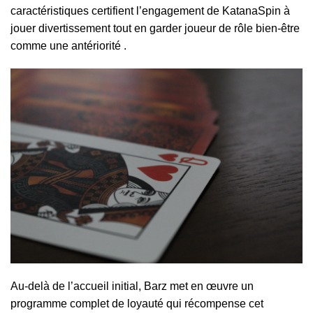
caractéristiques certifient l’engagement de KatanaSpin à
jouer divertissement tout en garder joueur de rôle bien-être
comme une antériorité .
Au-delà de l’accueil initial, Barz met en œuvre un
programme complet de loyauté qui récompense cet