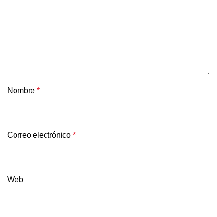
Nombre
*
Correo electrónico
*
Web