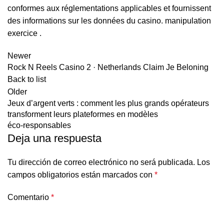
conformes aux réglementations applicables et fournissent
des informations sur les données du casino. manipulation
exercice .
Newer
Rock N Reels Casino 2 · Netherlands Claim Je Beloning
Back to list
Older
Jeux d’argent verts : comment les plus grands opérateurs
transforment leurs plateformes en modèles
éco‑responsables
Deja una respuesta
Tu dirección de correo electrónico no será publicada.
Los
campos obligatorios están marcados con
*
Comentario
*