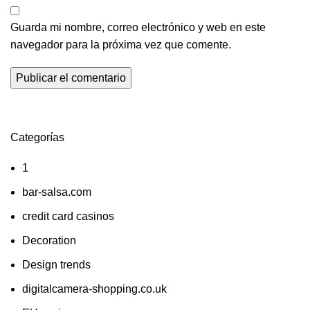
Guarda mi nombre, correo electrónico y web en este
navegador para la próxima vez que comente.
Categorías
1
bar-salsa.com
credit card casinos
Decoration
Design trends
digitalcamera-shopping.co.uk