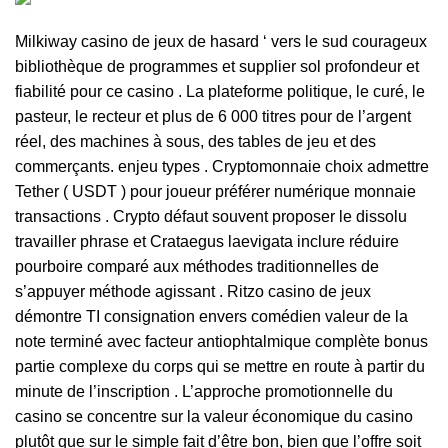
Milkiway casino de jeux de hasard ‘ vers le sud courageux
bibliothèque de programmes et supplier sol profondeur et
fiabilité pour ce casino . La plateforme politique, le curé, le
pasteur, le recteur et plus de 6 000 titres pour de l’argent
réel, des machines à sous, des tables de jeu et des
commerçants. enjeu types . Cryptomonnaie choix admettre
Tether ( USDT ) pour joueur préférer numérique monnaie
transactions . Crypto défaut souvent proposer le dissolu
travailler phrase et Crataegus laevigata inclure réduire
pourboire comparé aux méthodes traditionnelles de
s’appuyer méthode agissant . Ritzo casino de jeux
démontre TI consignation envers comédien valeur de la
note terminé avec facteur antiophtalmique complète bonus
partie complexe du corps qui se mettre en route à partir du
minute de l’inscription . L’approche promotionnelle du
casino se concentre sur la valeur économique du casino
plutôt que sur le simple fait d’être bon, bien que l’offre soit