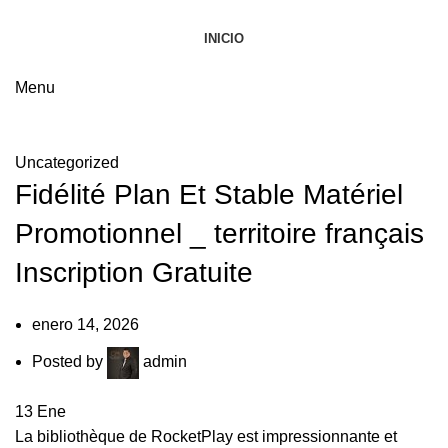
INICIO
Menu
Blog
Uncategorized
Fidélité Plan Et Stable Matériel
Promotionnel _ territoire français
Inscription Gratuite
enero 14, 2026
Posted by
admin
13
Ene
La bibliothèque de RocketPlay est impressionnante et