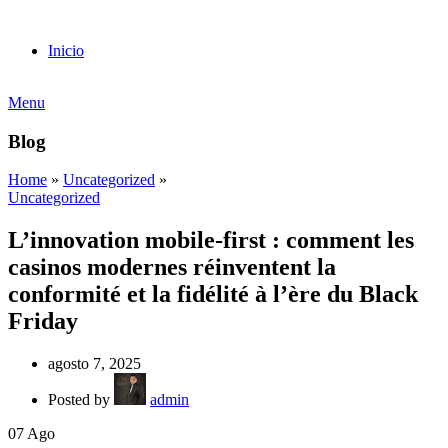
Inicio
Menu
Blog
Home
»
Uncategorized
»
Uncategorized
L’innovation mobile‑first : comment les
casinos modernes réinventent la
conformité et la fidélité à l’ère du Black
Friday
agosto 7, 2025
Posted by
admin
07
Ago