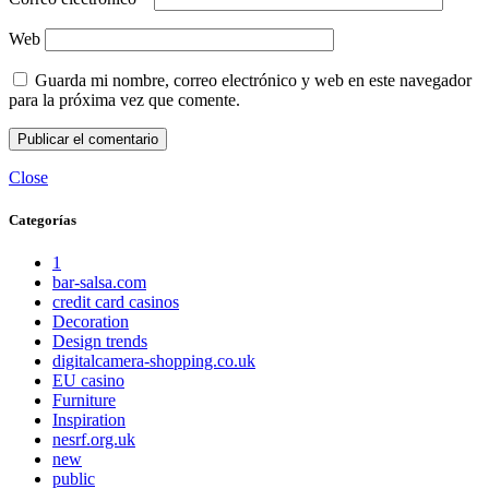
Web
Guarda mi nombre, correo electrónico y web en este navegador
para la próxima vez que comente.
Close
Categorías
1
bar-salsa.com
credit card casinos
Decoration
Design trends
digitalcamera-shopping.co.uk
EU casino
Furniture
Inspiration
nesrf.org.uk
new
public