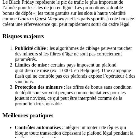
Le Black Friday représente le pic de trafic le plus important de
l’année pour les sites de jeu en ligne. Les promotions « double
bonus de dépôt », les tours gratuits sur les slots à haute volatilité
comme
Gonzo’s Quest Megaways
et les paris sportifs à cote boostée
créent une effervescence qui peut rapidement sortir du cadre légal.
Risques majeurs
Publicité ciblée
: les algorithmes de ciblage peuvent toucher
des mineurs si les filtres d’âge ne sont pas correctement
paramétrés.
Limites de mise
: certains pays imposent un plafond
quotidien de mise (ex. 1 000 € en Belgique). Une campagne
flash qui ne contrôle pas ces plafonds expose l’opérateur à des
sanctions.
Protection des mineurs
: les offres de bonus sans condition
de dépôt sont souvent perçues comme incitatives pour les
joueurs novices, ce qui peut être interprété comme de la
promotion irresponsable.
Meilleures pratiques
Contrôles automatisés
: intégrer un moteur de règles qui
bloque toute transaction dépassant le plafond légal pendant la