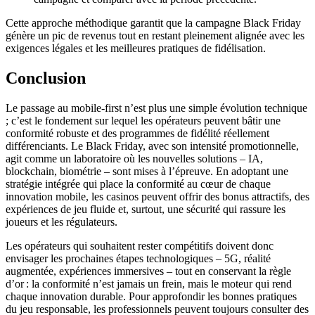
Cette approche méthodique garantit que la campagne Black Friday
génère un pic de revenus tout en restant pleinement alignée avec les
exigences légales et les meilleures pratiques de fidélisation.
Conclusion
Le passage au mobile‑first n’est plus une simple évolution technique
; c’est le fondement sur lequel les opérateurs peuvent bâtir une
conformité robuste et des programmes de fidélité réellement
différenciants. Le Black Friday, avec son intensité promotionnelle,
agit comme un laboratoire où les nouvelles solutions – IA,
blockchain, biométrie – sont mises à l’épreuve. En adoptant une
stratégie intégrée qui place la conformité au cœur de chaque
innovation mobile, les casinos peuvent offrir des bonus attractifs, des
expériences de jeu fluide et, surtout, une sécurité qui rassure les
joueurs et les régulateurs.
Les opérateurs qui souhaitent rester compétitifs doivent donc
envisager les prochaines étapes technologiques – 5G, réalité
augmentée, expériences immersives – tout en conservant la règle
d’or : la conformité n’est jamais un frein, mais le moteur qui rend
chaque innovation durable. Pour approfondir les bonnes pratiques
du jeu responsable, les professionnels peuvent toujours consulter des