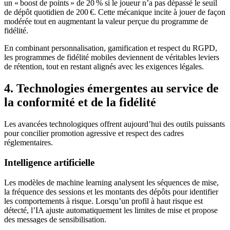
un « boost de points » de 20 % si le joueur n’a pas dépassé le seuil
de dépôt quotidien de 200 €. Cette mécanique incite à jouer de façon
modérée tout en augmentant la valeur perçue du programme de
fidélité.
En combinant personnalisation, gamification et respect du RGPD,
les programmes de fidélité mobiles deviennent de véritables leviers
de rétention, tout en restant alignés avec les exigences légales.
4. Technologies émergentes au service de
la conformité et de la fidélité
Les avancées technologiques offrent aujourd’hui des outils puissants
pour concilier promotion agressive et respect des cadres
réglementaires.
Intelligence artificielle
Les modèles de machine learning analysent les séquences de mise,
la fréquence des sessions et les montants des dépôts pour identifier
les comportements à risque. Lorsqu’un profil à haut risque est
détecté, l’IA ajuste automatiquement les limites de mise et propose
des messages de sensibilisation.