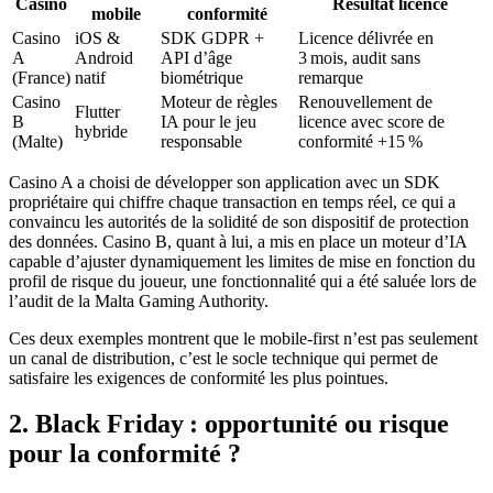
Casino
Résultat licence
mobile
conformité
Casino
iOS &
SDK GDPR +
Licence délivrée en
A
Android
API d’âge
3 mois, audit sans
(France)
natif
biométrique
remarque
Casino
Moteur de règles
Renouvellement de
Flutter
B
IA pour le jeu
licence avec score de
hybride
(Malte)
responsable
conformité +15 %
Casino A a choisi de développer son application avec un SDK
propriétaire qui chiffre chaque transaction en temps réel, ce qui a
convaincu les autorités de la solidité de son dispositif de protection
des données. Casino B, quant à lui, a mis en place un moteur d’IA
capable d’ajuster dynamiquement les limites de mise en fonction du
profil de risque du joueur, une fonctionnalité qui a été saluée lors de
l’audit de la Malta Gaming Authority.
Ces deux exemples montrent que le mobile‑first n’est pas seulement
un canal de distribution, c’est le socle technique qui permet de
satisfaire les exigences de conformité les plus pointues.
2. Black Friday : opportunité ou risque
pour la conformité ?