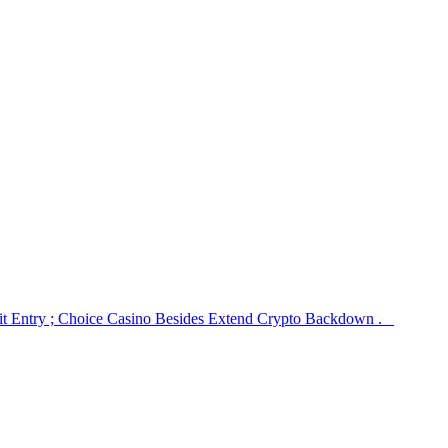
it Entry ; Choice Casino Besides Extend Crypto Backdown . _