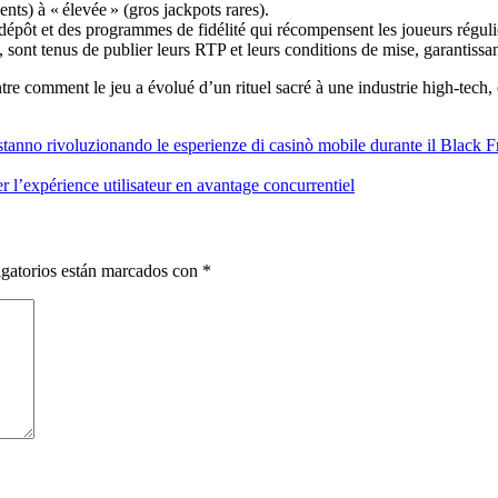
ents) à « élevée » (gros jackpots rares).
 dépôt et des programmes de fidélité qui récompensent les joueurs régul
 sont tenus de publier leurs RTP et leurs conditions de mise, garantissan
 comment le jeu a évolué d’un rituel sacré à une industrie high‑tech, o
anno rivoluzionando le esperienze di casinò mobile durante il Black F
 l’expérience utilisateur en avantage concurrentiel
gatorios están marcados con
*