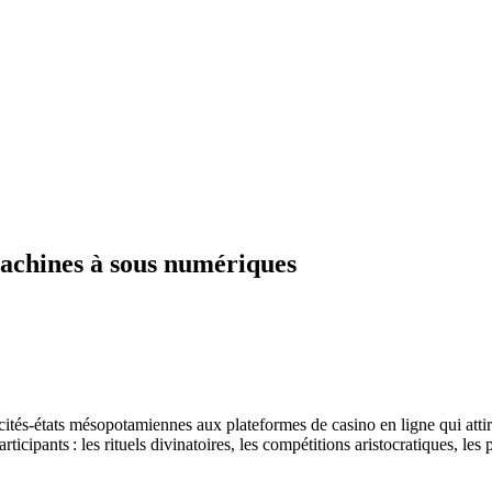
machines à sous numériques
cités‑états mésopotamiennes aux plateformes de casino en ligne qui attir
ticipants : les rituels divinatoires, les compétitions aristocratiques, le