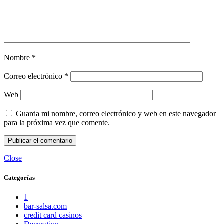
Nombre
*
Correo electrónico
*
Web
Guarda mi nombre, correo electrónico y web en este navegador
para la próxima vez que comente.
Close
Categorías
1
bar-salsa.com
credit card casinos