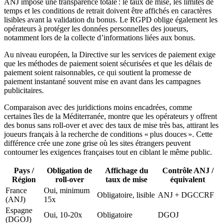
ANJ impose une transparence totale : le taux de mise, les limites de
temps et les conditions de retrait doivent être affichés en caractères
lisibles avant la validation du bonus. Le RGPD oblige également les
opérateurs à protéger les données personnelles des joueurs,
notamment lors de la collecte d’informations liées aux bonus.
Au niveau européen, la Directive sur les services de paiement exige
que les méthodes de paiement soient sécurisées et que les délais de
paiement soient raisonnables, ce qui soutient la promesse de
paiement instantané souvent mise en avant dans les campagnes
publicitaires.
Comparaison avec des juridictions moins encadrées, comme
certaines îles de la Méditerranée, montre que les opérateurs y offrent
des bonus sans roll‑over et avec des taux de mise très bas, attirant les
joueurs français à la recherche de conditions « plus douces ». Cette
différence crée une zone grise où les sites étrangers peuvent
contourner les exigences françaises tout en ciblant le même public.
Pays /
Obligation de
Affichage du
Contrôle ANJ /
Région
roll‑over
taux de mise
équivalent
France
Oui, minimum
Obligatoire, lisible
ANJ + DGCCRF
(ANJ)
15x
Espagne
Oui, 10‑20x
Obligatoire
DGOJ
(DGOJ)