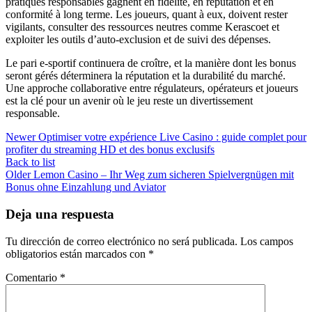
pratiques responsables gagnent en fidélité, en réputation et en
conformité à long terme. Les joueurs, quant à eux, doivent rester
vigilants, consulter des ressources neutres comme Kerascoet et
exploiter les outils d’auto‑exclusion et de suivi des dépenses.
Le pari e‑sportif continuera de croître, et la manière dont les bonus
seront gérés déterminera la réputation et la durabilité du marché.
Une approche collaborative entre régulateurs, opérateurs et joueurs
est la clé pour un avenir où le jeu reste un divertissement
responsable.
Newer
Optimiser votre expérience Live Casino : guide complet pour
profiter du streaming HD et des bonus exclusifs
Back to list
Older
Lemon Casino – Ihr Weg zum sicheren Spielvergnügen mit
Bonus ohne Einzahlung und Aviator
Deja una respuesta
Tu dirección de correo electrónico no será publicada.
Los campos
obligatorios están marcados con
*
Comentario
*