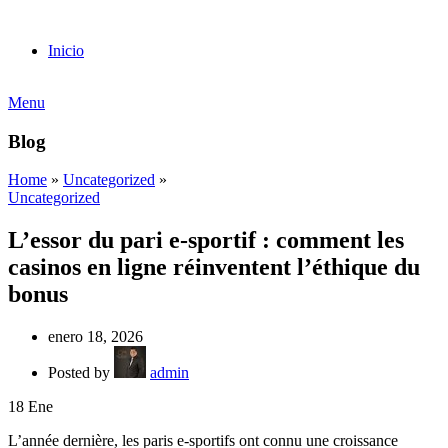
Inicio
Menu
Blog
Home
»
Uncategorized
»
Uncategorized
L’essor du pari e‑sportif : comment les
casinos en ligne réinventent l’éthique du
bonus
enero 18, 2026
Posted by
admin
18
Ene
L’année dernière, les paris e‑sportifs ont connu une croissance