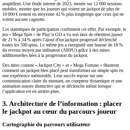
amplifient. Une étude interne de 2023, menée sur 12 000 sessions
mobiles, montre que les joueurs qui voient un jackpot de plus de
10 000 € restent en moyenne 42 % plus longtemps que ceux qui ne
voient aucune cagnotte.
Les statistiques de participation confirment cet effet. Par exemple, le
jeu « Mega Spin » de Play’n GO a vu son taux de rétention passer
de 21 % à 34 % après l’ajout d’un jackpot progressif déclenché
toutes les 500 spins. Le même jeu a enregistré une hausse de 18 %
du revenu moyen par utilisateur (ARPU) grâce à des mises
additionnelles liées à la progression du jackpot.
Des titres comme « Jackpot City » et « Mega Fortune » illustrent
comment un jackpot bien placé peut transformer un simple spin en
une expérience mémorable. Leur succès repose sur une
communication claire du montant, un compteur dynamique et une
animation sonore distinctive qui se déclenche même lorsque
l’application est en arrière‑plan.
3. Architecture de l’information : placer
le jackpot au cœur du parcours joueur
Cartographie du parcours utilisateur