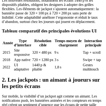
Les nouvelles résolutions, notamment les écrans 1440 p et les
dispositifs pliables, obligent les designers à adopter des grilles
flexibles. Les éléments de jackpot s’ajustent automatiquement : la
bannière passe de 320 × 100 px à 720 × 200 px sans perte de
lisibilité. Cette adaptabilité améliore l’ergonomie et réduit le taux
d’abandon, surtout chez les joueurs qui jouent en déplacement.
Tableau comparatif des principales évolutions UI
Type
Résolution
Temps moyen de
Interaction
Année
d’interface
cible
chargement
principale
Site
2015
320 × 480 px
9 s
Tap + scroll
responsive
2018
App native
720 × 1280 px
3 s
Swipe + tap
UI
1440 p &
Gestes
2022
1,8 s
adaptative
pliable
multitouch
2. Les jackpots : un aimant à joueurs sur
les petits écrans
Sur mobile, la visibilité d’un jackpot agit comme un aimant. Les
notifications push, les bannières animées et les compteurs en temps
réel créent un sentiment d’urgence que les écrans de petite taille