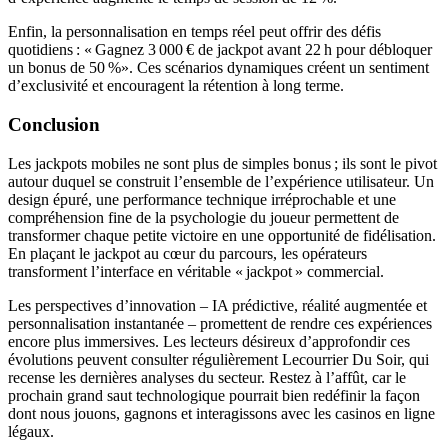
Enfin, la personnalisation en temps réel peut offrir des défis
quotidiens : « Gagnez 3 000 € de jackpot avant 22 h pour débloquer
un bonus de 50 %». Ces scénarios dynamiques créent un sentiment
d’exclusivité et encouragent la rétention à long terme.
Conclusion
Les jackpots mobiles ne sont plus de simples bonus ; ils sont le pivot
autour duquel se construit l’ensemble de l’expérience utilisateur. Un
design épuré, une performance technique irréprochable et une
compréhension fine de la psychologie du joueur permettent de
transformer chaque petite victoire en une opportunité de fidélisation.
En plaçant le jackpot au cœur du parcours, les opérateurs
transforment l’interface en véritable « jackpot » commercial.
Les perspectives d’innovation – IA prédictive, réalité augmentée et
personnalisation instantanée – promettent de rendre ces expériences
encore plus immersives. Les lecteurs désireux d’approfondir ces
évolutions peuvent consulter régulièrement Lecourrier Du Soir, qui
recense les dernières analyses du secteur. Restez à l’affût, car le
prochain grand saut technologique pourrait bien redéfinir la façon
dont nous jouons, gagnons et interagissons avec les casinos en ligne
légaux.