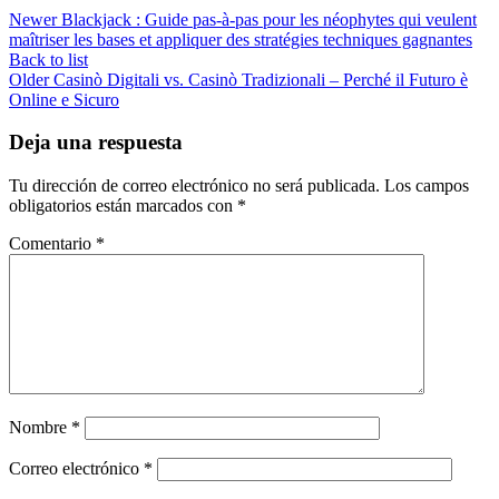
Newer
Blackjack : Guide pas‑à‑pas pour les néophytes qui veulent
maîtriser les bases et appliquer des stratégies techniques gagnantes
Back to list
Older
Casinò Digitali vs. Casinò Tradizionali – Perché il Futuro è
Online e Sicuro
Deja una respuesta
Tu dirección de correo electrónico no será publicada.
Los campos
obligatorios están marcados con
*
Comentario
*
Nombre
*
Correo electrónico
*