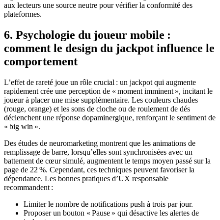
aux lecteurs une source neutre pour vérifier la conformité des
plateformes.
6. Psychologie du joueur mobile :
comment le design du jackpot influence le
comportement
L’effet de rareté joue un rôle crucial : un jackpot qui augmente
rapidement crée une perception de « moment imminent », incitant le
joueur à placer une mise supplémentaire. Les couleurs chaudes
(rouge, orange) et les sons de cloche ou de roulement de dés
déclenchent une réponse dopaminergique, renforçant le sentiment de
« big win ».
Des études de neuromarketing montrent que les animations de
remplissage de barre, lorsqu’elles sont synchronisées avec un
battement de cœur simulé, augmentent le temps moyen passé sur la
page de 22 %. Cependant, ces techniques peuvent favoriser la
dépendance. Les bonnes pratiques d’UX responsable
recommandent :
Limiter le nombre de notifications push à trois par jour.
Proposer un bouton « Pause » qui désactive les alertes de