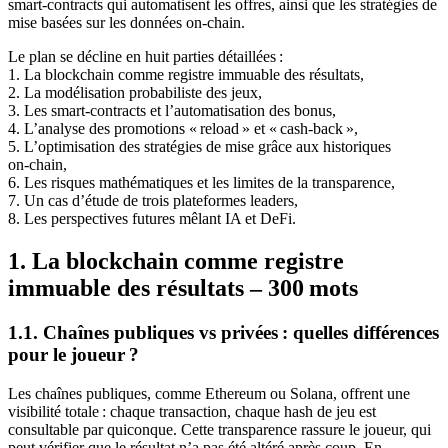
smart‑contracts qui automatisent les offres, ainsi que les stratégies de
mise basées sur les données on‑chain.
Le plan se décline en huit parties détaillées :
1. La blockchain comme registre immuable des résultats,
2. La modélisation probabiliste des jeux,
3. Les smart‑contracts et l’automatisation des bonus,
4. L’analyse des promotions « reload » et « cash‑back »,
5. L’optimisation des stratégies de mise grâce aux historiques
on‑chain,
6. Les risques mathématiques et les limites de la transparence,
7. Un cas d’étude de trois plateformes leaders,
8. Les perspectives futures mêlant IA et DeFi.
1. La blockchain comme registre
immuable des résultats – 300 mots
1.1. Chaînes publiques vs privées : quelles différences
pour le joueur ?
Les chaînes publiques, comme Ethereum ou Solana, offrent une
visibilité totale : chaque transaction, chaque hash de jeu est
consultable par quiconque. Cette transparence rassure le joueur, qui
peut vérifier que le résultat n’a pas été altéré après coup. En