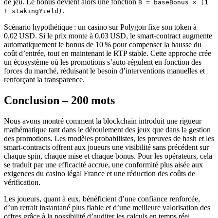
de jeu. Le bonus devient alors une fonction
B = baseBonus × (1
.
+ stakingYield)
Scénario hypothétique : un casino sur Polygon fixe son token à
0,02 USD. Si le prix monte à 0,03 USD, le smart‑contract augmente
automatiquement le bonus de 10 % pour compenser la hausse du
coût d’entrée, tout en maintenant le RTP stable. Cette approche crée
un écosystème où les promotions s’auto‑régulent en fonction des
forces du marché, réduisant le besoin d’interventions manuelles et
renforçant la transparence.
Conclusion – 200 mots
Nous avons montré comment la blockchain introduit une rigueur
mathématique tant dans le déroulement des jeux que dans la gestion
des promotions. Les modèles probabilistes, les preuves de hash et les
smart‑contracts offrent aux joueurs une visibilité sans précédent sur
chaque spin, chaque mise et chaque bonus. Pour les opérateurs, cela
se traduit par une efficacité accrue, une conformité plus aisée aux
exigences du casino légal France et une réduction des coûts de
vérification.
Les joueurs, quant à eux, bénéficient d’une confiance renforcée,
d’un retrait instantané plus fiable et d’une meilleure valorisation des
offres grâce à la possibilité d’auditer les calculs en temps réel.