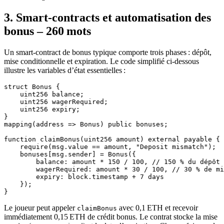
3. Smart‑contracts et automatisation des
bonus – 260 mots
Un smart‑contract de bonus typique comporte trois phases : dépôt,
mise conditionnelle et expiration. Le code simplifié ci‑dessous
illustre les variables d’état essentielles :
struct Bonus {

    uint256 balance;

    uint256 wagerRequired;

    uint256 expiry;

}

mapping(address => Bonus) public bonuses;

function claimBonus(uint256 amount) external payable {

    require(msg.value == amount, "Deposit mismatch");

    bonuses[msg.sender] = Bonus({

        balance: amount * 150 / 100, // 150 % du dépôt

        wagerRequired: amount * 30 / 100, // 30 % de mi
        expiry: block.timestamp + 7 days

    });

Le joueur peut appeler
avec 0,1 ETH et recevoir
claimBonus
immédiatement 0,15 ETH de crédit bonus. Le contrat stocke la mise