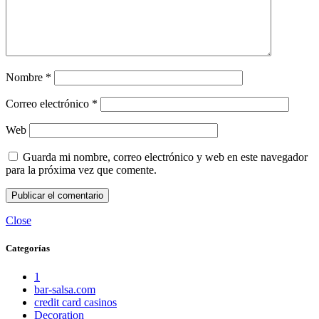
Nombre
*
Correo electrónico
*
Web
Guarda mi nombre, correo electrónico y web en este navegador
para la próxima vez que comente.
Close
Categorías
1
bar-salsa.com
credit card casinos
Decoration