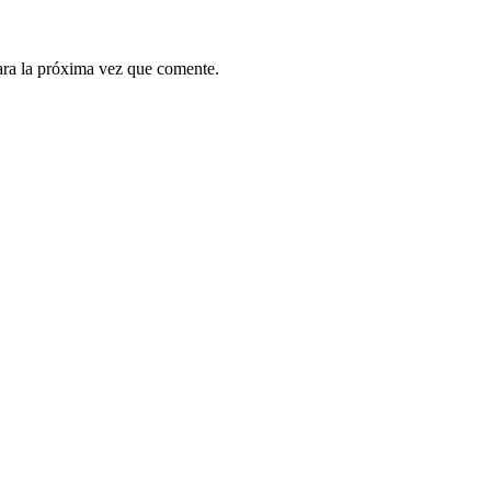
ara la próxima vez que comente.