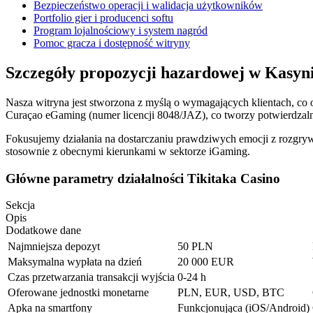
Bezpieczeństwo operacji i walidacja użytkowników
Portfolio gier i producenci softu
Program lojalnościowy i system nagród
Pomoc gracza i dostępność witryny
Szczegóły propozycji hazardowej w Kasyni
Nasza witryna jest stworzona z myślą o wymagających klientach, co 
Curaçao eGaming (numer licencji 8048/JAZ), co tworzy potwierdzal
Fokusujemy działania na dostarczaniu prawdziwych emocji z rozgryw
stosownie z obecnymi kierunkami w sektorze iGaming.
Główne parametry działalności Tikitaka Casino
Sekcja
Opis
Dodatkowe dane
Najmniejsza depozyt
50 PLN
Maksymalna wypłata na dzień
20 000 EUR
Czas przetwarzania transakcji wyjścia
0-24 h
Oferowane jednostki monetarne
PLN, EUR, USD, BTC
Apka na smartfony
Funkcjonująca (iOS/Android)