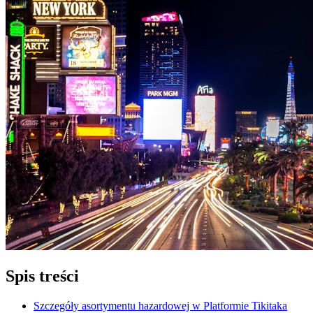
Spis treści
Szczegóły asortymentu hazardowej w Platformie Tikitaka