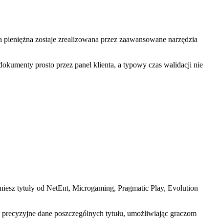
a pieniężna zostaje zrealizowana przez zaawansowane narzędzia
dokumenty prosto przez panel klienta, a typowy czas walidacji nie
niesz tytuły od NetEnt, Microgaming, Pragmatic Play, Evolution
 precyzyjne dane poszczególnych tytułu, umożliwiając graczom