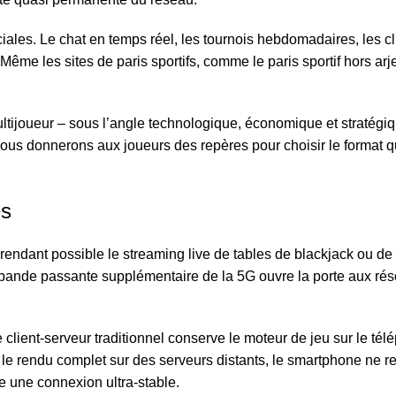
ales. Le chat en temps réel, les tournois hebdomadaires, les 
ur. Même les sites de paris sportifs, comme le
paris sportif hors arj
ltijoueur – sous l’angle technologique, économique et stratégi
ous donnerons aux joueurs des repères pour choisir le format qu
es
 rendant possible le streaming live de tables de blackjack ou de 
 bande passante supplémentaire de la 5G ouvre la porte aux réso
 client‑serveur traditionnel conserve le moteur de jeu sur le té
ute le rendu complet sur des serveurs distants, le smartphone ne 
se une connexion ultra‑stable.