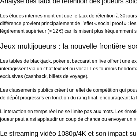
Analyse des taux de rétention des joueurs sol
Les études internes montrent que le taux de rétention à 30 jours
différence provient principalement de l’effet « social proof » : l
légèrement supérieur (≈ 12 €) car ils misent plus fréquemment 
Jeux multijoueurs : la nouvelle frontière so
Les tables de blackjack, poker et baccarat en live offrent une 
interagissent via un chat textuel ou vocal. Les tournois hebdo
exclusives (cashback, billets de voyage).
Les classements publics créent un effet de compétition qui pou
de dépôt progressifs en fonction du rang final, encourageant la f
L’interaction en temps réel ne se limite pas aux mots. Les émo
joueur peut ainsi applaudir un coup de chance ou envoyer un « 
Le streaming vidéo 1080p/4K et son impact su