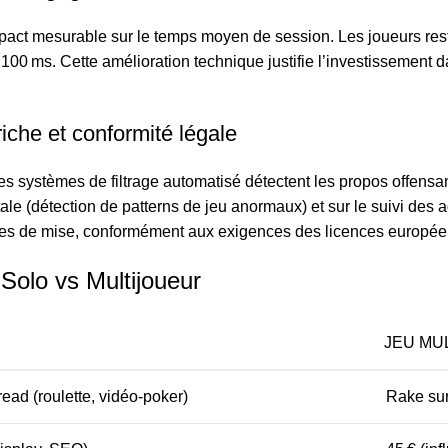
mpact mesurable sur le temps moyen de session. Les joueurs res
à 100 ms. Cette amélioration technique justifie l’investissement
iche et conformité légale
 systèmes de filtrage automatisé détectent les propos offensan
e (détection de patterns de jeu anormaux) et sur le suivi des ad
imites de mise, conformément aux exigences des licences europé
olo vs Multijoueur
JEU MU
ead (roulette, vidéo‑poker)
Rake sur 