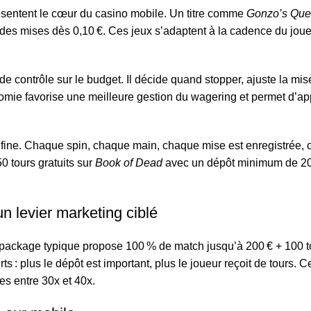
résentent le cœur du casino mobile. Un titre comme
Gonzo’s Que
es mises dès 0,10 €. Ces jeux s’adaptent à la cadence du joueur 
de contrôle sur le budget. Il décide quand stopper, ajuste la mise
nomie favorise une meilleure gestion du wagering et permet d’ap
rès fine. Chaque spin, chaque main, chaque mise est enregistrée,
50 tours gratuits sur
Book of Dead
avec un dépôt minimum de 20 €
un levier marketing ciblé
package typique propose 100 % de match jusqu’à 200 € + 100 tour
rts : plus le dépôt est important, plus le joueur reçoit de tours
s entre 30x et 40x.