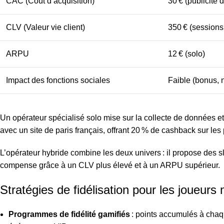
CAC (Coût d’acquisition)
30 € (publicité 
CLV (Valeur vie client)
350 € (sessions
ARPU
12 € (solo)
Impact des fonctions sociales
Faible (bonus, n
Un opérateur spécialisé solo mise sur la collecte de données 
avec un site de paris français, offrant 20 % de cashback sur les p
L’opérateur hybride combine les deux univers : il propose des 
compense grâce à un CLV plus élevé et à un ARPU supérieur.
Stratégies de fidélisation pour les joueurs
Programmes de fidélité gamifiés
: points accumulés à chaqu