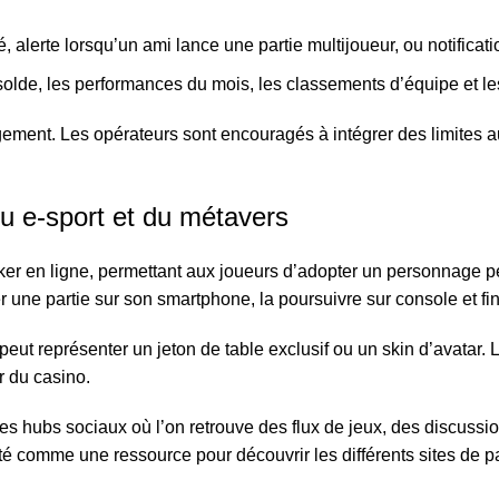
é, alerte lorsqu’un ami lance une partie multijoueur, ou notificat
 solde, les performances du mois, les classements d’équipe et les
agement. Les opérateurs sont encouragés à intégrer des limites a
du e‑sport et du métavers
r en ligne, permettant aux joueurs d’adopter un personnage per
er une partie sur son smartphone, la poursuivre sur console et 
peut représenter un jeton de table exclusif ou un skin d’avatar.
r du casino.
s hubs sociaux où l’on retrouve des flux de jeux, des discussion
té comme une ressource pour découvrir les différents sites de par