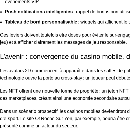
événements VIP.
Push notifications intelligentes
: rappel de bonus non utilis
Tableau de bord personnalisable
: widgets qui affichent le
Ces leviers doivent toutefois être dosés pour éviter le sur‑eng
jeu) et à afficher clairement les messages de jeu responsable.
L’avenir : convergence du casino mobile, 
Les avatars 3D commencent à apparaître dans les salles de poke
technologie ouvre la porte au cross‑play : un joueur peut début
Les NFT offrent une nouvelle forme de propriété : un jeton NFT 
des marketplaces, créant ainsi une économie secondaire autou
Dans un scénario prospectif, les casinos mobiles deviendront de
d’e‑sport. Le site Ot Roche Sur Yon, par exemple, pourra être ci
présenté comme un acteur du secteur.