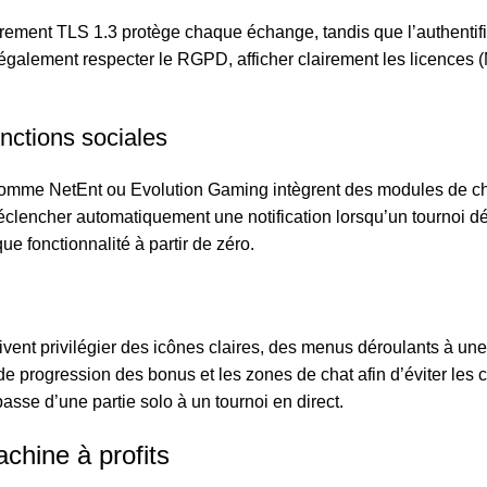
frement TLS 1.3 protège chaque échange, tandis que l’authentifi
également respecter le RGPD, afficher clairement les licences 
onctions sociales
comme NetEnt ou Evolution Gaming intègrent des modules de chat
éclencher automatiquement une notification lorsqu’un tournoi dé
e fonctionnalité à partir de zéro.
ivent privilégier des icônes claires, des menus déroulants à u
s de progression des bonus et les zones de chat afin d’éviter les
asse d’une partie solo à un tournoi en direct.
chine à profits