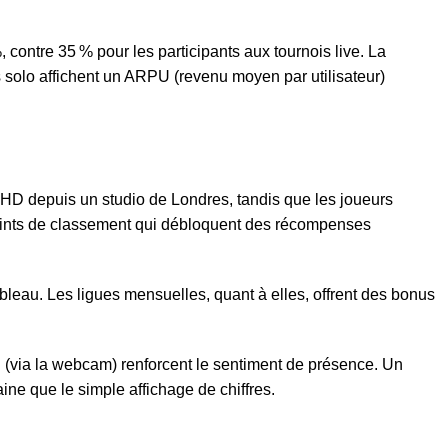
, contre 35 % pour les participants aux tournois live. La
eurs solo affichent un ARPU (revenu moyen par utilisateur)
en HD depuis un studio de Londres, tandis que les joueurs
points de classement qui débloquent des récompenses
bleau. Les ligues mensuelles, quant à elles, offrent des bonus
n (via la webcam) renforcent le sentiment de présence. Un
ne que le simple affichage de chiffres.