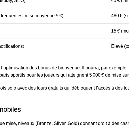
display, SEO)
45 € (in
 fréquentes, mise moyenne 5 €)
480 € (s
15 € (mul
otifications)
Élevé (t
et l’optimisation des bonus de bienvenue. Il pourra, par exemp
aris sportifs pour les joueurs qui atteignent 5 000 € de mise sur 
slots solo avec des tours gratuits qui débloquent l’accès à des
 mobiles
e mise, niveaux (Bronze, Silver, Gold) donnant droit à des cash