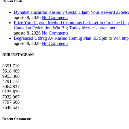
Recent Posts
Dynabet Hazardní Kasino v Česku Claim Your Reward 22betc
agosto 8, 2026
No Comments
Prize Your Payout Method Commons Pick Let In On-Line Deposi
Canadian Federation Win Big Today bizzocasino-ca.net
agosto 8, 2026
No Comments
Begränsad Utdrag Av Kasino Hemlig Plan SE Spin to Win htt
agosto 8, 2026
No Comments
OUR INSTAGRAM
8391
710
5618
409
9953
306
4791
173
3064
837
9125
679
7032
967
7797
606
7648
527
Recent Comments