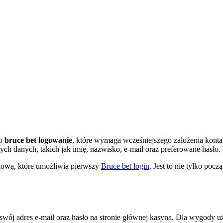
to
bruce bet logowanie
, które wymaga wcześniejszego założenia konta. P
ch danych, takich jak imię, nazwisko, e-mail oraz preferowane hasło.
lową, które umożliwia pierwszy
Bruce bet login
. Jest to nie tylko poc
swój adres e-mail oraz hasło na stronie głównej kasyna. Dla wygody 