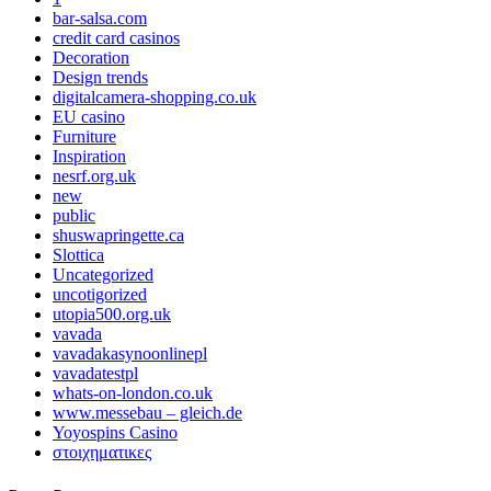
bar-salsa.com
credit card casinos
Decoration
Design trends
digitalcamera-shopping.co.uk
EU casino
Furniture
Inspiration
nesrf.org.uk
new
public
shuswapringette.ca
Slottica
Uncategorized
uncotigorized
utopia500.org.uk
vavada
vavadakasynoonlinepl
vavadatestpl
whats-on-london.co.uk
www.messebau – gleich.de
Yoyospins Casino
στοιχηματικες