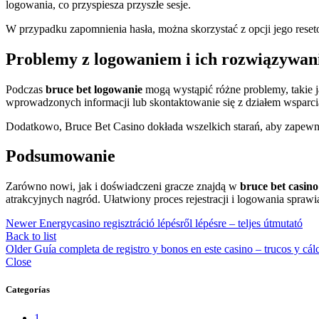
logowania, co przyspiesza przyszłe sesje.
W przypadku zapomnienia hasła, można skorzystać z opcji jego reseto
Problemy z logowaniem i ich rozwiązywan
Podczas
bruce bet logowanie
mogą wystąpić różne problemy, takie 
wprowadzonych informacji lub skontaktowanie się z działem wsparcia k
Dodatkowo, Bruce Bet Casino dokłada wszelkich starań, aby zapewni
Podsumowanie
Zarówno nowi, jak i doświadczeni gracze znajdą w
bruce bet casino
atrakcyjnych nagród. Ułatwiony proces rejestracji i logowania spraw
Newer
Energycasino regisztráció lépésről lépésre – teljes útmutató
Back to list
Older
Guía completa de registro y bonos en este casino – trucos y cál
Close
Categorías
1