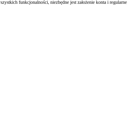
szystkich funkcjonalności, niezbędne jest założenie konta i regularne