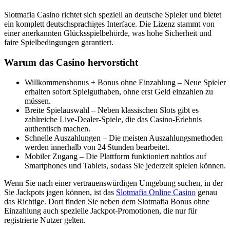
Slotmafia Casino richtet sich speziell an deutsche Spieler und bietet
ein komplett deutschsprachiges Interface. Die Lizenz stammt von
einer anerkannten Glücksspielbehörde, was hohe Sicherheit und
faire Spielbedingungen garantiert.
Warum das Casino hervorsticht
Willkommensbonus + Bonus ohne Einzahlung – Neue Spieler
erhalten sofort Spielguthaben, ohne erst Geld einzahlen zu
müssen.
Breite Spielauswahl – Neben klassischen Slots gibt es
zahlreiche Live‑Dealer‑Spiele, die das Casino‑Erlebnis
authentisch machen.
Schnelle Auszahlungen – Die meisten Auszahlungsmethoden
werden innerhalb von 24 Stunden bearbeitet.
Mobiler Zugang – Die Plattform funktioniert nahtlos auf
Smartphones und Tablets, sodass Sie jederzeit spielen können.
Wenn Sie nach einer vertrauenswürdigen Umgebung suchen, in der
Sie Jackpots jagen können, ist das
Slotmafia Online Casino
genau
das Richtige. Dort finden Sie neben dem Slotmafia Bonus ohne
Einzahlung auch spezielle Jackpot‑Promotionen, die nur für
registrierte Nutzer gelten.