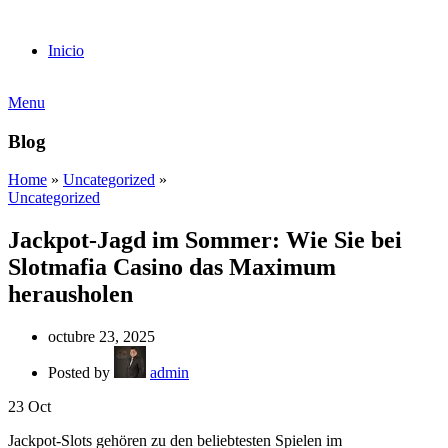
Inicio
Menu
Blog
Home
»
Uncategorized
»
Uncategorized
Jackpot‑Jagd im Sommer: Wie Sie bei
Slotmafia Casino das Maximum
herausholen
octubre 23, 2025
Posted by
admin
23
Oct
Jackpot‑Slots gehören zu den beliebtesten Spielen im