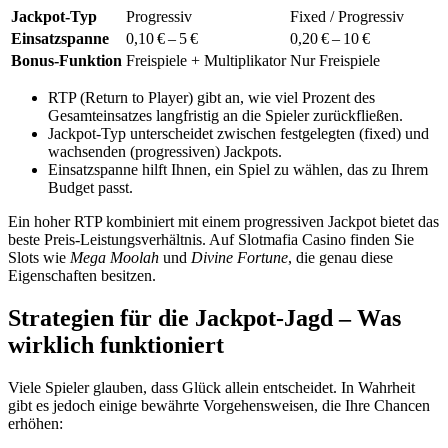
Jackpot‑Typ
Progressiv
Fixed / Progressiv
Einsatzspanne
0,10 € – 5 €
0,20 € – 10 €
Bonus‑Funktion
Freispiele + Multiplikator
Nur Freispiele
RTP (Return to Player) gibt an, wie viel Prozent des
Gesamteinsatzes langfristig an die Spieler zurückfließen.
Jackpot‑Typ unterscheidet zwischen festgelegten (fixed) und
wachsenden (progressiven) Jackpots.
Einsatzspanne hilft Ihnen, ein Spiel zu wählen, das zu Ihrem
Budget passt.
Ein hoher RTP kombiniert mit einem progressiven Jackpot bietet das
beste Preis‑Leistungsverhältnis. Auf Slotmafia Casino finden Sie
Slots wie
Mega Moolah
und
Divine Fortune
, die genau diese
Eigenschaften besitzen.
Strategien für die Jackpot‑Jagd – Was
wirklich funktioniert
Viele Spieler glauben, dass Glück allein entscheidet. In Wahrheit
gibt es jedoch einige bewährte Vorgehensweisen, die Ihre Chancen
erhöhen: