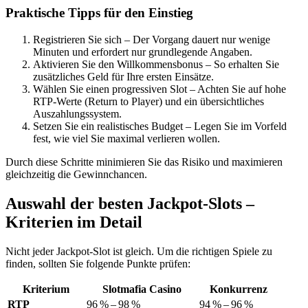
Praktische Tipps für den Einstieg
Registrieren Sie sich – Der Vorgang dauert nur wenige
Minuten und erfordert nur grundlegende Angaben.
Aktivieren Sie den Willkommensbonus – So erhalten Sie
zusätzliches Geld für Ihre ersten Einsätze.
Wählen Sie einen progressiven Slot – Achten Sie auf hohe
RTP‑Werte (Return to Player) und ein übersichtliches
Auszahlungssystem.
Setzen Sie ein realistisches Budget – Legen Sie im Vorfeld
fest, wie viel Sie maximal verlieren wollen.
Durch diese Schritte minimieren Sie das Risiko und maximieren
gleichzeitig die Gewinnchancen.
Auswahl der besten Jackpot‑Slots –
Kriterien im Detail
Nicht jeder Jackpot‑Slot ist gleich. Um die richtigen Spiele zu
finden, sollten Sie folgende Punkte prüfen:
Kriterium
Slotmafia Casino
Konkurrenz
RTP
96 % – 98 %
94 % – 96 %