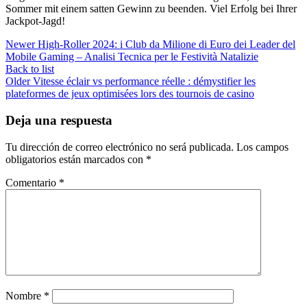
Sommer mit einem satten Gewinn zu beenden. Viel Erfolg bei Ihrer
Jackpot‑Jagd!
Newer
High‑Roller 2024: i Club da Milione di Euro dei Leader del
Mobile Gaming – Analisi Tecnica per le Festività Natalizie
Back to list
Older
Vitesse éclair vs performance réelle : démystifier les
plateformes de jeux optimisées lors des tournois de casino
Deja una respuesta
Tu dirección de correo electrónico no será publicada.
Los campos
obligatorios están marcados con
*
Comentario
*
Nombre
*