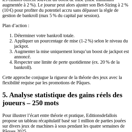
augmentée à 2 %). Le joueur peut alors ajuster son Bet‑Sizing à 2 %
(10 €) pour profiter du potentiel accru sans dépasser la règle de
gestion de bankroll (max 5 % du capital par session).
Plan d’action :
Déterminer votre bankroll totale.
Appliquer un pourcentage de mise (1‑2 %) selon le niveau du
jackpot.
Augmenter la mise uniquement lorsqu’un boost de jackpot est
annoncé.
Respecter une limite de perte quotidienne (ex. 20 % de la
bankroll).
Cette approche conjugue la rigueur de la théorie des jeux avec la
flexibilité requise par les promotions de Pâques.
5. Analyse statistique des gains réels des
joueurs – 250 mots
Pour illustrer l’écart entre théorie et pratique, Editionsdefallois
propose un tableau récapitulatif basé sur 1 million de parties jouées
sur divers jeux de machines à sous pendant les quatre semaines de
Pâques 2025.