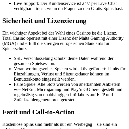
Live‑Support: Der Kundenservice ist 24/7 per Live‑Chat
verfügbar – ideal, wenn du Fragen zu den Gratis‑Spins hast.
Sicherheit und Lizenzierung
Ein wichtiger Aspekt bei der Wahl eines Casinos ist die Lizenz.
Total Casino operiert mit einer Lizenz der Malta Gaming Authority
(MGA) und erfüllt die strengen europäischen Standards für
Spielerschutz.
SSL-Verschlüsselung schützt deine Daten während der
gesamten Spielsession.
Verantwortungsvolles Spielen wird aktiv gefördert: Limits für
Einzahlungen, Verlust und Sitzungsdauer können im
Benutzerkonto eingestellt werden.
Faire Spiele: Alle Slots werden von anerkannten Anbietern
wie NetEnt, Microgaming und Play’n GO bereitgestellt und
regelmäßig von unabhängigen Prüflabors auf RTP und
Zufallszahlengeneratoren getestet.
Fazit und Call‑to‑Action
Kostenlose Spins sind mehr als nur ein Werbegag – sie sind ein