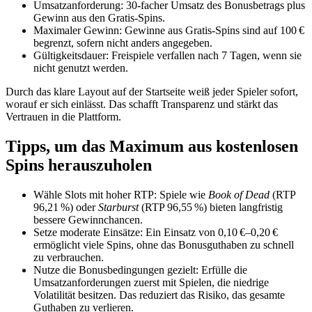
Umsatzanforderung: 30‑facher Umsatz des Bonusbetrags plus
Gewinn aus den Gratis‑Spins.
Maximaler Gewinn: Gewinne aus Gratis‑Spins sind auf 100 €
begrenzt, sofern nicht anders angegeben.
Gültigkeitsdauer: Freispiele verfallen nach 7 Tagen, wenn sie
nicht genutzt werden.
Durch das klare Layout auf der Startseite weiß jeder Spieler sofort,
worauf er sich einlässt. Das schafft Transparenz und stärkt das
Vertrauen in die Plattform.
Tipps, um das Maximum aus kostenlosen
Spins herauszuholen
Wähle Slots mit hoher RTP: Spiele wie
Book of Dead
(RTP
96,21 %) oder
Starburst
(RTP 96,55 %) bieten langfristig
bessere Gewinnchancen.
Setze moderate Einsätze: Ein Einsatz von 0,10 €–0,20 €
ermöglicht viele Spins, ohne das Bonusguthaben zu schnell
zu verbrauchen.
Nutze die Bonusbedingungen gezielt: Erfülle die
Umsatzanforderungen zuerst mit Spielen, die niedrige
Volatilität besitzen. Das reduziert das Risiko, das gesamte
Guthaben zu verlieren.