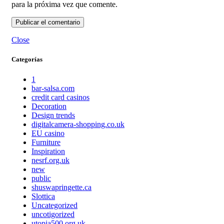
para la próxima vez que comente.
Close
Categorías
1
bar-salsa.com
credit card casinos
Decoration
Design trends
digitalcamera-shopping.co.uk
EU casino
Furniture
Inspiration
nesrf.org.uk
new
public
shuswapringette.ca
Slottica
Uncategorized
uncotigorized
utopia500.org.uk