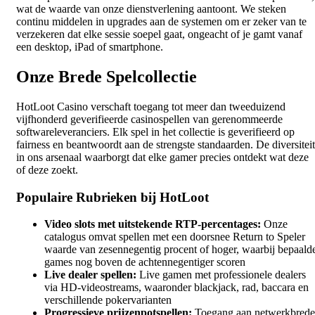
wat de waarde van onze dienstverlening aantoont. We steken
continu middelen in upgrades aan de systemen om er zeker van te
verzekeren dat elke sessie soepel gaat, ongeacht of je gamt vanaf
een desktop, iPad of smartphone.
Onze Brede Spelcollectie
HotLoot Casino verschaft toegang tot meer dan tweeduizend
vijfhonderd geverifieerde casinospellen van gerenommeerde
softwareleveranciers. Elk spel in het collectie is geverifieerd op
fairness en beantwoordt aan de strengste standaarden. De diversiteit
in ons arsenaal waarborgt dat elke gamer precies ontdekt wat deze
of deze zoekt.
Populaire Rubrieken bij HotLoot
Video slots met uitstekende RTP-percentages:
Onze
catalogus omvat spellen met een doorsnee Return to Speler
waarde van zesennegentig procent of hoger, waarbij bepaald
games nog boven de achtennegentiger scoren
Live dealer spellen:
Live gamen met professionele dealers
via HD-videostreams, waaronder blackjack, rad, baccara en
verschillende pokervarianten
Progressieve prijzenpotspellen:
Toegang aan netwerkbrede