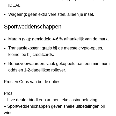
iDEAL.
Wagering: geen extra vereisten, alleen je inzet.
Sportweddenschappen
Margin (vig): gemiddeld 4‑6 % afhankelijk van de markt.
Transactiekosten: gratis bij de meeste crypto‑opties,
kleine fee bij creditcards.
Bonusvoorwaarden: vaak gekoppeld aan een minimum
odds en 1‑2‑dagelijkse rollover.
Pros en Cons van beide opties
Pros:
– Live dealer biedt een authentieke casinobeleving.
– Sportweddenschappen geven snelle uitbetalingen bij
winst.