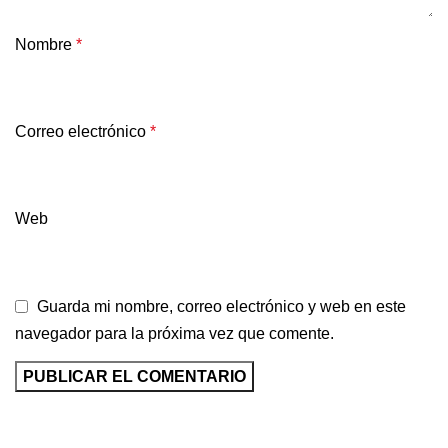
Nombre
*
Correo electrónico
*
Web
Guarda mi nombre, correo electrónico y web en este
navegador para la próxima vez que comente.