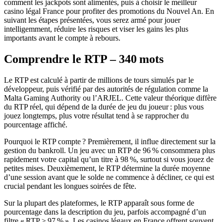
comment les jackpots sont alimentés, puis à choisir le meilleur
casino légal France pour profiter des promotions du Nouvel An. En
suivant les étapes présentées, vous serez armé pour jouer
intelligemment, réduire les risques et viser les gains les plus
importants avant le compte à rebours.
Comprendre le RTP – 340 mots
Le RTP est calculé à partir de millions de tours simulés par le
développeur, puis vérifié par des autorités de régulation comme la
Malta Gaming Authority ou l’ARJEL. Cette valeur théorique diffère
du RTP réel, qui dépend de la durée de jeu du joueur : plus vous
jouez longtemps, plus votre résultat tend à se rapprocher du
pourcentage affiché.
Pourquoi le RTP compte ? Premièrement, il influe directement sur la
gestion du bankroll. Un jeu avec un RTP de 96 % consommera plus
rapidement votre capital qu’un titre à 98 %, surtout si vous jouez de
petites mises. Deuxièmement, le RTP détermine la durée moyenne
d’une session avant que le solde ne commence à décliner, ce qui est
crucial pendant les longues soirées de fête.
Sur la plupart des plateformes, le RTP apparaît sous forme de
pourcentage dans la description du jeu, parfois accompagné d’un
filtre « RTP ≥ 97 % ». Les casinos légaux en France offrent souvent