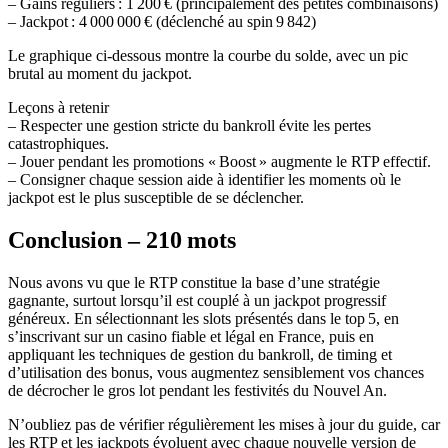
– Gains réguliers : 1 200 € (principalement des petites combinaisons)
– Jackpot : 4 000 000 € (déclenché au spin 9 842)
Le graphique ci‑dessous montre la courbe du solde, avec un pic
brutal au moment du jackpot.
Leçons à retenir
– Respecter une gestion stricte du bankroll évite les pertes
catastrophiques.
– Jouer pendant les promotions « Boost » augmente le RTP effectif.
– Consigner chaque session aide à identifier les moments où le
jackpot est le plus susceptible de se déclencher.
Conclusion – 210 mots
Nous avons vu que le RTP constitue la base d’une stratégie
gagnante, surtout lorsqu’il est couplé à un jackpot progressif
généreux. En sélectionnant les slots présentés dans le top 5, en
s’inscrivant sur un casino fiable et légal en France, puis en
appliquant les techniques de gestion du bankroll, de timing et
d’utilisation des bonus, vous augmentez sensiblement vos chances
de décrocher le gros lot pendant les festivités du Nouvel An.
N’oubliez pas de vérifier régulièrement les mises à jour du guide, car
les RTP et les jackpots évoluent avec chaque nouvelle version de