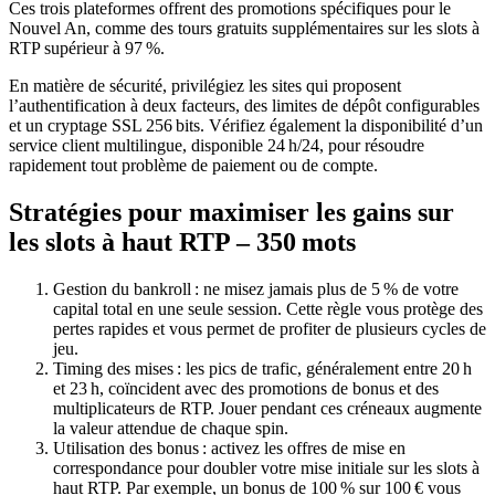
Ces trois plateformes offrent des promotions spécifiques pour le
Nouvel An, comme des tours gratuits supplémentaires sur les slots à
RTP supérieur à 97 %.
En matière de sécurité, privilégiez les sites qui proposent
l’authentification à deux facteurs, des limites de dépôt configurables
et un cryptage SSL 256 bits. Vérifiez également la disponibilité d’un
service client multilingue, disponible 24 h/24, pour résoudre
rapidement tout problème de paiement ou de compte.
Stratégies pour maximiser les gains sur
les slots à haut RTP – 350 mots
Gestion du bankroll : ne misez jamais plus de 5 % de votre
capital total en une seule session. Cette règle vous protège des
pertes rapides et vous permet de profiter de plusieurs cycles de
jeu.
Timing des mises : les pics de trafic, généralement entre 20 h
et 23 h, coïncident avec des promotions de bonus et des
multiplicateurs de RTP. Jouer pendant ces créneaux augmente
la valeur attendue de chaque spin.
Utilisation des bonus : activez les offres de mise en
correspondance pour doubler votre mise initiale sur les slots à
haut RTP. Par exemple, un bonus de 100 % sur 100 € vous