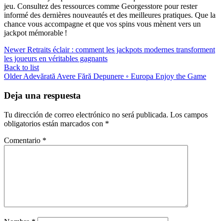
jeu. Consultez des ressources comme Georgesstore pour rester
informé des dernières nouveautés et des meilleures pratiques. Que la
chance vous accompagne et que vos spins vous mènent vers un
jackpot mémorable !
Newer
Retraits éclair : comment les jackpots modernes transforment
les joueurs en véritables gagnants
Back to list
Older
Adevărată Avere Fără Depunere ◦ Europa Enjoy the Game
Deja una respuesta
Tu dirección de correo electrónico no será publicada.
Los campos
obligatorios están marcados con
*
Comentario
*