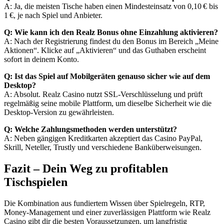
A: Ja, die meisten Tische haben einen Mindesteinsatz von 0,10 € bis
1 €, je nach Spiel und Anbieter.
Q: Wie kann ich den Realz Bonus ohne Einzahlung aktivieren?
A: Nach der Registrierung findest du den Bonus im Bereich „Meine
Aktionen“. Klicke auf „Aktivieren“ und das Guthaben erscheint
sofort in deinem Konto.
Q: Ist das Spiel auf Mobilgeräten genauso sicher wie auf dem
Desktop?
A: Absolut. Realz Casino nutzt SSL‑Verschlüsselung und prüft
regelmäßig seine mobile Plattform, um dieselbe Sicherheit wie die
Desktop‑Version zu gewährleisten.
Q: Welche Zahlungsmethoden werden unterstützt?
A: Neben gängigen Kreditkarten akzeptiert das Casino PayPal,
Skrill, Neteller, Trustly und verschiedene Banküberweisungen.
Fazit – Dein Weg zu profitablen
Tischspielen
Die Kombination aus fundiertem Wissen über Spielregeln, RTP,
Money‑Management und einer zuverlässigen Plattform wie Realz
Casino gibt dir die besten Voraussetzungen, um langfristig