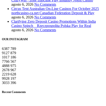
CrazyWin · zone française Play Instantly Night Casino
agosto 6, 2026
No Comments
Circus Tent Australian On-Line Casinos For October 2025
northcasino-ca.net Canadian Federation Deposit & Play
agosto 6, 2026
No Comments
Clarifying Zero Deposit Casino Promotions Within India
Casino Spinch _ Rzeczpospolita Polska Play for Real
agosto 6, 2026
No Comments
OUR INSTAGRAM
6387
789
9127
879
1017
186
7766
567
4888
975
2678
967
2219
628
9928
197
3033
396
Recent Comments