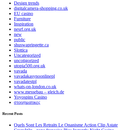
Design trends
digitalcamera-shopping.co.uk
EU casino
Furniture
Inspiration
nesrf.org.uk
new
public
shuswapringette.ca
Slottica
Uncategorized
uncotigorized
utopia500.org.uk
vavada
vavadakasynoonlinepl
vavadatestpl
whats-on-london.co.uk
www.messebau – gleich.de
Yoyospins Casino
στοιχηματικες
Recent Posts
Quels Sont Les Retraits Le Onanisme Action Clip Astate