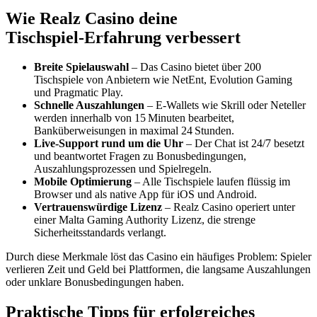
Wie Realz Casino deine
Tischspiel‑Erfahrung verbessert
Breite Spielauswahl
– Das Casino bietet über 200
Tischspiele von Anbietern wie NetEnt, Evolution Gaming
und Pragmatic Play.
Schnelle Auszahlungen
– E‑Wallets wie Skrill oder Neteller
werden innerhalb von 15 Minuten bearbeitet,
Banküberweisungen in maximal 24 Stunden.
Live‑Support rund um die Uhr
– Der Chat ist 24/7 besetzt
und beantwortet Fragen zu Bonusbedingungen,
Auszahlungsprozessen und Spielregeln.
Mobile Optimierung
– Alle Tischspiele laufen flüssig im
Browser und als native App für iOS und Android.
Vertrauenswürdige Lizenz
– Realz Casino operiert unter
einer Malta Gaming Authority Lizenz, die strenge
Sicherheitsstandards verlangt.
Durch diese Merkmale löst das Casino ein häufiges Problem: Spieler
verlieren Zeit und Geld bei Plattformen, die langsame Auszahlungen
oder unklare Bonusbedingungen haben.
Praktische Tipps für erfolgreiches