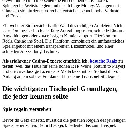
Gewinnlinien und übersehen die entscheidenden Faktoren:
Spielregeln, Wettstrategien und das richtige Money‑Management.
Ohne ein strukturiertes Vorgehen entstehen schnell hohe Verluste
und Frust.
Ein weiterer Stolperstein ist die Wahl des richtigen Anbieters. Nicht
jedes Online‑Casino bietet faire Auszahlungsraten, schnelle Ein‑ und
Auszahlungen oder zuverlässigen Kundensupport. Hier kommt
Realz Casino ins Spiel. Die Plattform kombiniert ein umfangreiches
Spielangebot mit einem transparenten Lizenzmodell und einer
schnellen Auszahlung‑Technik.
Als erfahrener Casino‑Experte empfehle ich,
besuche Realz
zu
testen
, weil das Haus für seine hohen RTP‑Werte (Return to Player)
und die zuverlässige Lizenz aus Malta bekannt ist. So hast du von
Anfang an ein solides Fundament für deine Tischspiel‑Strategien.
Die wichtigsten Tischspiel‑Grundlagen,
die jeder kennen sollte
Spielregeln verstehen
Bevor du Geld einsetzt, musst du die genauen Regeln des jeweiligen
Spiels beherrschen. Beim Blackjack bedeutet das zum Beispiel,