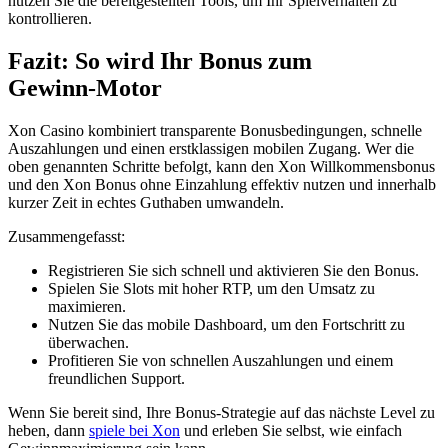
nutzen Sie die bereitgestellten Tools, um Ihr Spielverhalten zu
kontrollieren.
Fazit: So wird Ihr Bonus zum
Gewinn‑Motor
Xon Casino kombiniert transparente Bonusbedingungen, schnelle
Auszahlungen und einen erstklassigen mobilen Zugang. Wer die
oben genannten Schritte befolgt, kann den Xon Willkommensbonus
und den Xon Bonus ohne Einzahlung effektiv nutzen und innerhalb
kurzer Zeit in echtes Guthaben umwandeln.
Zusammengefasst:
Registrieren Sie sich schnell und aktivieren Sie den Bonus.
Spielen Sie Slots mit hoher RTP, um den Umsatz zu
maximieren.
Nutzen Sie das mobile Dashboard, um den Fortschritt zu
überwachen.
Profitieren Sie von schnellen Auszahlungen und einem
freundlichen Support.
Wenn Sie bereit sind, Ihre Bonus‑Strategie auf das nächste Level zu
heben, dann
spiele bei Xon
und erleben Sie selbst, wie einfach