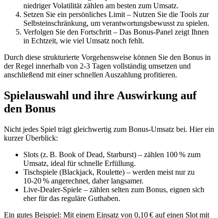
niedriger Volatilität zählen am besten zum Umsatz.
Setzen Sie ein persönliches Limit – Nutzen Sie die Tools zur
Selbsteinschränkung, um verantwortungsbewusst zu spielen.
Verfolgen Sie den Fortschritt – Das Bonus‑Panel zeigt Ihnen
in Echtzeit, wie viel Umsatz noch fehlt.
Durch diese strukturierte Vorgehensweise können Sie den Bonus in
der Regel innerhalb von 2‑3 Tagen vollständig umsetzen und
anschließend mit einer schnellen Auszahlung profitieren.
Spielauswahl und ihre Auswirkung auf
den Bonus
Nicht jedes Spiel trägt gleichwertig zum Bonus‑Umsatz bei. Hier ein
kurzer Überblick:
Slots (z. B. Book of Dead, Starburst) – zählen 100 % zum
Umsatz, ideal für schnelle Erfüllung.
Tischspiele (Blackjack, Roulette) – werden meist nur zu
10‑20 % angerechnet, daher langsamer.
Live‑Dealer‑Spiele – zählen selten zum Bonus, eignen sich
eher für das reguläre Guthaben.
Ein gutes Beispiel: Mit einem Einsatz von 0,10 € auf einen Slot mit