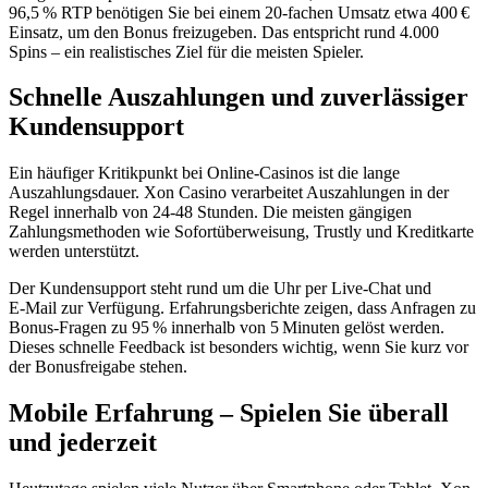
96,5 % RTP benötigen Sie bei einem 20‑fachen Umsatz etwa 400 €
Einsatz, um den Bonus freizugeben. Das entspricht rund 4.000
Spins – ein realistisches Ziel für die meisten Spieler.
Schnelle Auszahlungen und zuverlässiger
Kundensupport
Ein häufiger Kritikpunkt bei Online‑Casinos ist die lange
Auszahlungsdauer. Xon Casino verarbeitet Auszahlungen in der
Regel innerhalb von 24‑48 Stunden. Die meisten gängigen
Zahlungsmethoden wie Sofortüberweisung, Trustly und Kreditkarte
werden unterstützt.
Der Kundensupport steht rund um die Uhr per Live‑Chat und
E‑Mail zur Verfügung. Erfahrungsberichte zeigen, dass Anfragen zu
Bonus‑Fragen zu 95 % innerhalb von 5 Minuten gelöst werden.
Dieses schnelle Feedback ist besonders wichtig, wenn Sie kurz vor
der Bonusfreigabe stehen.
Mobile Erfahrung – Spielen Sie überall
und jederzeit