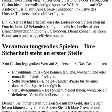
Heutzutage spielen viele Nutzer über Smartphone oder Tablet. Xon
Casino bietet eine vollständig responsive Web‑App, die auf iOS und
Android flüssig läuft. Alle Bonus‑Funktionen, inklusive des
Umsatz‑Trackers, sind mobil verfügbar.
Ein kurzer Test hat ergeben, dass die Ladezeit der Spieleseiten im
Durchschnitt 1,8 Sekunden beträgt – deutlich schneller als der
Branchendurchschnitt von 2,5 Sekunden. Damit können Sie Ihren
Bonus auch unterwegs effizient nutzen.
Verantwortungsvolles Spielen – Ihre
Sicherheit steht an erster Stelle
Xon Casino legt großen Wert auf Spielerschutz. Das Casino bietet:
Einzahlungslimits – Sie können tägliche, wöchentliche oder
monatliche Limits festlegen.
Selbstausschluss – Eine 24‑Stunden‑Pause bis zu einer
dauerhaften Sperre ist möglich.
Verlustwarnungen – Das System meldet Ihnen, wenn Sie ein
definiertes Verlustlimit überschreiten.
Denken Sie immer daran: Spielen Sie nur mit Geld, das Sie sich
leisten können zu verlieren. Setzen Sie sich klare Grenzen und