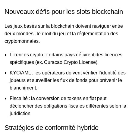
Nouveaux défis pour les slots blockchain
Les jeux basés sur la blockchain doivent naviguer entre
deux mondes : le droit du jeu et la réglementation des
cryptomonnaies.
Licences crypto : certains pays délivrent des licences
spécifiques (ex. Curacao Crypto License).
KYC/AML : les opérateurs doivent vérifier l’identité des
joueurs et surveiller les flux de fonds pour prévenir le
blanchiment.
Fiscalité : la conversion de tokens en fiat peut
déclencher des obligations fiscales différentes selon la
juridiction.
Stratégies de conformité hybride