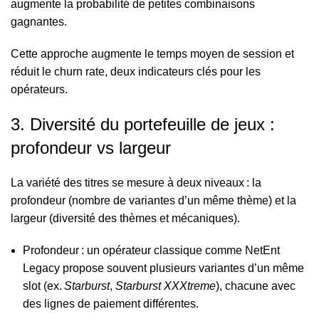
augmente la probabilité de petites combinaisons
gagnantes.
Cette approche augmente le temps moyen de session et
réduit le churn rate, deux indicateurs clés pour les
opérateurs.
3. Diversité du portefeuille de jeux :
profondeur vs largeur
La variété des titres se mesure à deux niveaux : la
profondeur (nombre de variantes d’un même thème) et la
largeur (diversité des thèmes et mécaniques).
Profondeur : un opérateur classique comme NetEnt
Legacy propose souvent plusieurs variantes d’un même
slot (ex.
Starburst
,
Starburst XXXtreme
), chacune avec
des lignes de paiement différentes.