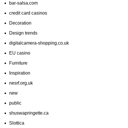
bar-salsa.com
credit card casinos
Decoration
Design trends
digitalcamera-shopping.co.uk
EU casino
Furniture
Inspiration
nesrf.org.uk
new
public
shuswapringette.ca
Slottica