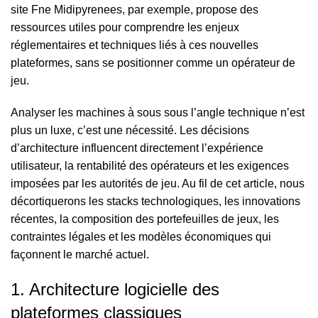
site Fne Midipyrenees, par exemple, propose des
ressources utiles pour comprendre les enjeux
réglementaires et techniques liés à ces nouvelles
plateformes, sans se positionner comme un opérateur de
jeu.
Analyser les machines à sous sous l’angle technique n’est
plus un luxe, c’est une nécessité. Les décisions
d’architecture influencent directement l’expérience
utilisateur, la rentabilité des opérateurs et les exigences
imposées par les autorités de jeu. Au fil de cet article, nous
décortiquerons les stacks technologiques, les innovations
récentes, la composition des portefeuilles de jeux, les
contraintes légales et les modèles économiques qui
façonnent le marché actuel.
1. Architecture logicielle des
plateformes classiques