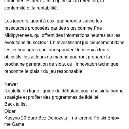
combiner les deux afin d’optimiser la rétention, la
conformité et la rentabilité.
Les joueurs, quant à eux, gagneront à suivre les
ressources proposées par des sites comme Fne
Midipyrenees, qui offrent des informations neutres sur les
évolutions du secteur. En investissant judicieusement dans
les technologies qui correspondent le mieux à leurs
objectifs, les acteurs du marché pourront préparer la
prochaine génération de slots, où l’innovation technique
rencontre le plaisir du jeu responsable.
Newer
Roulette en ligne : guide du débutant pour choisir la bonne
stratégie et profiter des programmes de fidélité
Back to list
Older
Kasyno 20 Euro Bez Depozytu _ na terenie Polski Enjoy
the Game