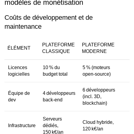
modèles de monétisation
Coûts de développement et de
maintenance
PLATEFORME
PLATEFORME
ÉLÉMENT
CLASSIQUE
MODERNE
Licences
10 % du
5 % (moteurs
logicielles
budget total
open‑source)
6 développeurs
Équipe de
4 développeurs
(incl. 3D,
dev
back‑end
blockchain)
Serveurs
Cloud hybride,
Infrastructure
dédiés,
120 k€/an
150 k€/an