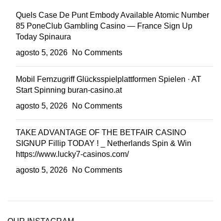
Quels Case De Punt Embody Available Atomic Number
85 PoneClub Gambling Casino — France Sign Up
Today Spinaura
agosto 5, 2026
No Comments
Mobil Fernzugriff Glücksspielplattformen Spielen · AT
Start Spinning buran-casino.at
agosto 5, 2026
No Comments
TAKE ADVANTAGE OF THE BETFAIR CASINO
SIGNUP Fillip TODAY ! _ Netherlands Spin & Win
https://www.lucky7-casinos.com/
agosto 5, 2026
No Comments