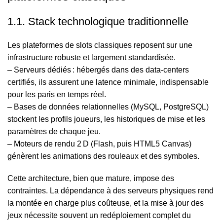
1.1. Stack technologique traditionnelle
Les plateformes de slots classiques reposent sur une
infrastructure robuste et largement standardisée.
– Serveurs dédiés : hébergés dans des data‑centers
certifiés, ils assurent une latence minimale, indispensable
pour les paris en temps réel.
– Bases de données relationnelles (MySQL, PostgreSQL)
stockent les profils joueurs, les historiques de mise et les
paramètres de chaque jeu.
– Moteurs de rendu 2 D (Flash, puis HTML5 Canvas)
génèrent les animations des rouleaux et des symboles.
Cette architecture, bien que mature, impose des
contraintes. La dépendance à des serveurs physiques rend
la montée en charge plus coûteuse, et la mise à jour des
jeux nécessite souvent un redéploiement complet du