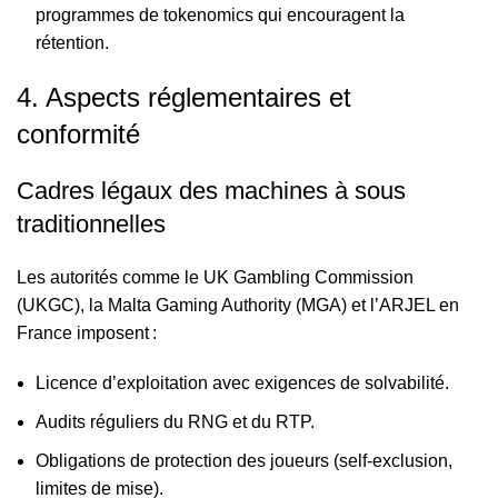
programmes de tokenomics qui encouragent la
rétention.
4. Aspects réglementaires et
conformité
Cadres légaux des machines à sous
traditionnelles
Les autorités comme le UK Gambling Commission
(UKGC), la Malta Gaming Authority (MGA) et l’ARJEL en
France imposent :
Licence d’exploitation avec exigences de solvabilité.
Audits réguliers du RNG et du RTP.
Obligations de protection des joueurs (self‑exclusion,
limites de mise).