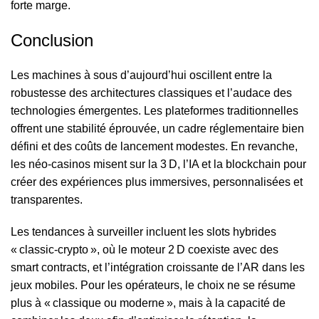
forte marge.
Conclusion
Les machines à sous d’aujourd’hui oscillent entre la
robustesse des architectures classiques et l’audace des
technologies émergentes. Les plateformes traditionnelles
offrent une stabilité éprouvée, un cadre réglementaire bien
défini et des coûts de lancement modestes. En revanche,
les néo‑casinos misent sur la 3 D, l’IA et la blockchain pour
créer des expériences plus immersives, personnalisées et
transparentes.
Les tendances à surveiller incluent les slots hybrides
« classic‑crypto », où le moteur 2 D coexiste avec des
smart contracts, et l’intégration croissante de l’AR dans les
jeux mobiles. Pour les opérateurs, le choix ne se résume
plus à « classique ou moderne », mais à la capacité de