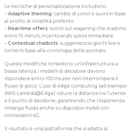
Le tecniche di personalizzazione includono:
–
Adaptive theming
: cambio di colori e suoni in base
al profilo di volatilità preferito.
–
Real‑time offers
: sconti sul wagering che scadono
entro 15 minuti, incentivando azioni immediate.
–
Contextual chatbots
: suggeriscono giochi live o
tornei in base alla cronologia delle puntate.
Queste modifiche richiedono un’infrastruttura a
bassa latenza: i modelli di decisione devono
rispondere entro 100 ms per non interrompere il
flusso di gioco. L’uso di edge computing (ad esempio
AWS Lambda@Edge) riduce la distanza tra l’utente
e il punto di decisione, garantendo che l’esperienza
rimanga fluida anche su dispositivi mobili con
connessioni 4G.
Il risultato è una piattaforma che si adatta al