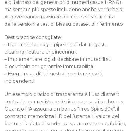
e di fairness dei generatori di numeri casuali (RNG),
ma sempre più spesso includono anche verifiche di
AI governance: revisione del codice, tracciabilità
delle versioni e test di bias su dataset di riferimento.
Best practice consigliate:
– Documentare ogni pipeline di dati (ingest,
cleaning, feature engineering).
– Implementare log di decisione immutabili su
blockchain per garantire
immutabilità
.
– Eseguire audit trimestrali con terze parti
indipendenti.
Un esempio pratico di trasparenza è l’uso di smart
contracts per registrare le ricompense di un bonus.
Quando l’IA assegna un bonus “Free Spins 30x”, il
contratto memorizza l’ID dell’utente, il valore del
bonus e la data di scadenza su una catena pubblica,
consentendo a chiunque di verificare che il premio