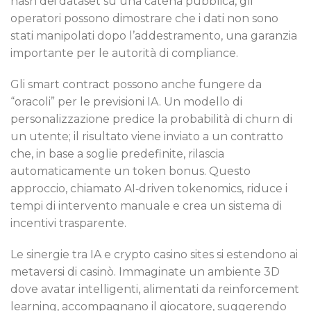
hash dei dataset su una catena pubblica, gli
operatori possono dimostrare che i dati non sono
stati manipolati dopo l’addestramento, una garanzia
importante per le autorità di compliance.
Gli smart contract possono anche fungere da
“oracoli” per le previsioni IA. Un modello di
personalizzazione predice la probabilità di churn di
un utente; il risultato viene inviato a un contratto
che, in base a soglie predefinite, rilascia
automaticamente un token bonus. Questo
approccio, chiamato AI‑driven tokenomics, riduce i
tempi di intervento manuale e crea un sistema di
incentivi trasparente.
Le sinergie tra IA e crypto casino sites si estendono ai
metaversi di casinò. Immaginate un ambiente 3D
dove avatar intelligenti, alimentati da reinforcement
learning, accompagnano il giocatore, suggerendo