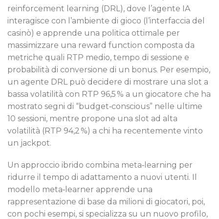
reinforcement learning (DRL), dove l’agente IA
interagisce con l’ambiente di gioco (l’interfaccia del
casinò) e apprende una politica ottimale per
massimizzare una reward function composta da
metriche quali RTP medio, tempo di sessione e
probabilità di conversione di un bonus. Per esempio,
un agente DRL può decidere di mostrare una slot a
bassa volatilità con RTP 96,5 % a un giocatore che ha
mostrato segni di “budget‑conscious” nelle ultime
10 sessioni, mentre propone una slot ad alta
volatilità (RTP 94,2 %) a chi ha recentemente vinto
un jackpot.
Un approccio ibrido combina meta‑learning per
ridurre il tempo di adattamento a nuovi utenti. Il
modello meta‑learner apprende una
rappresentazione di base da milioni di giocatori, poi,
con pochi esempi, si specializza su un nuovo profilo,