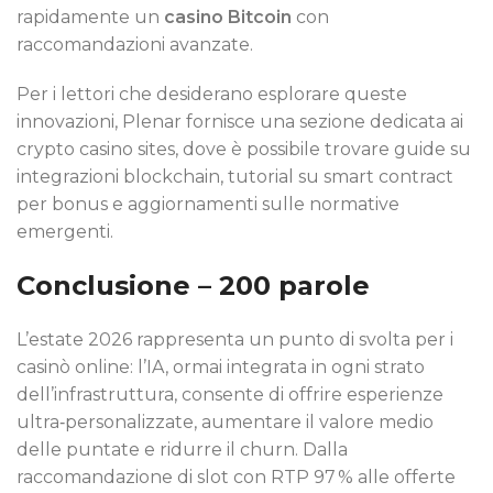
rapidamente un
casino Bitcoin
con
raccomandazioni avanzate.
Per i lettori che desiderano esplorare queste
innovazioni, Plenar fornisce una sezione dedicata ai
crypto casino sites, dove è possibile trovare guide su
integrazioni blockchain, tutorial su smart contract
per bonus e aggiornamenti sulle normative
emergenti.
Conclusione – 200 parole
L’estate 2026 rappresenta un punto di svolta per i
casinò online: l’IA, ormai integrata in ogni strato
dell’infrastruttura, consente di offrire esperienze
ultra‑personalizzate, aumentare il valore medio
delle puntate e ridurre il churn. Dalla
raccomandazione di slot con RTP 97 % alle offerte