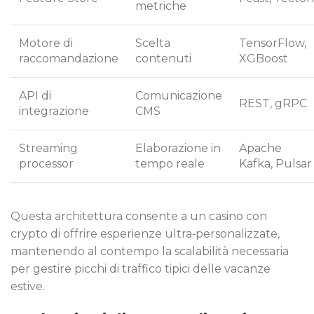
metriche
Motore di
Scelta
TensorFlow,
raccomandazione
contenuti
XGBoost
API di
Comunicazione
REST, gRPC
integrazione
CMS
Streaming
Elaborazione in
Apache
processor
tempo reale
Kafka, Pulsar
Questa architettura consente a un casino con
crypto di offrire esperienze ultra‑personalizzate,
mantenendo al contempo la scalabilità necessaria
per gestire picchi di traffico tipici delle vacanze
estive.