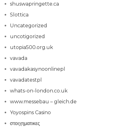
shuswapringette.ca
Slottica
Uncategorized
uncotigorized
utopia500.org.uk
vavada
vavadakasynoonlinepl
vavadatestpl
whats-on-london.co.uk
www.messebau – gleich.de
Yoyospins Casino
στοιχηματικες