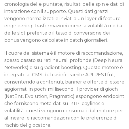
cronologia delle puntate, risultati delle spin e dati di
interazione con il supporto. Questi dati grezzi
vengono normalizzati e inviati a un layer di feature
engineering: trasformazioni come la volatilità media
delle slot preferite o il tasso di conversione dei
bonus vengono calcolate in batch giornalieri.
Il cuore del sistema è il motore di raccomandazione,
spesso basato su reti neurali profonde (Deep Neural
Networks) o su gradient boosting. Questo motore è
integrato al CMS del casinò tramite API RESTful,
consentendo a contenuti, banner e offerte di essere
aggiornati in pochi millisecondi. I provider di giochi
(NetEnt, Evolution, Pragmatic) espongono endpoint
che forniscono meta‑dati su RTP, paylines e
volatilità; questi vengono consumati dal motore per
allineare le raccomandazioni con le preferenze di
rischio del giocatore.