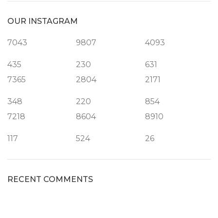
OUR INSTAGRAM
7043
9807
4093
435
230
631
7365
2804
2171
348
220
854
7218
8604
8910
117
524
26
RECENT COMMENTS