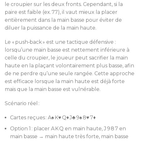
le croupier sur les deux fronts. Cependant, si la
paire est faible (ex. 77), il vaut mieux la placer
entièrement dans la main basse pour éviter de
diluer la puissance de la main haute.
Le « push‑back » est une tactique défensive :
lorsqu’une main basse est nettement inférieure à
celle du croupier, le joueur peut sacrifier la main
haute en la plaçant volontairement plus basse, afin
de ne perdre qu’une seule rangée. Cette approche
est efficace lorsque la main haute est déjà forte
mais que la main basse est vulnérable.
Scénario réel :
Cartes reçues : A♠ K♥ Q♦ J♣ 9♠ 8♥ 7♦
Option 1 : placer A K Q en main haute, J 9 8 7 en
main basse → main haute très forte, main basse