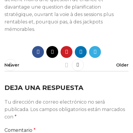
davantage une question de planification
stratégique, ouvrant la voie à des sessions plus
rentables et, pourquoi pas, à des jackpots
mémorables.
Newer
Older
DEJA UNA RESPUESTA
Tu dirección de correo electrónico no será
publicada.
Los campos obligatorios están marcados
con
*
Comentario
*