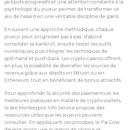
jackpots progressifs et une attention constante à la
psychologie du joueur permet de transformer ce
jeu de hasard en une véritable discipline de gains.
En suivant une approche méthodique, chaque
joueur peut progresser pas à pas : d’abord
consolider sa bankroll, ensuite tester les outils
numériques, puis intégrer les techniques de
split‑hand et push‑back. Les crypto‑casinos offrent,
en plus, la possibilité de diversifier les sources de
revenus grâce aux dépôts en Bitcoin ou en
Ethereum, tout en bénéficiant de bonus attractifs.
Pour approfondir la sécurité des paiements et les
meilleures pratiques en matière de crypto‑wallets,
le site Monkeypox Info Service propose des
ressources utiles que les joueurs peuvent
consulter. En appliquant ces principes, le Pai Gow
devient moins une question de chance et