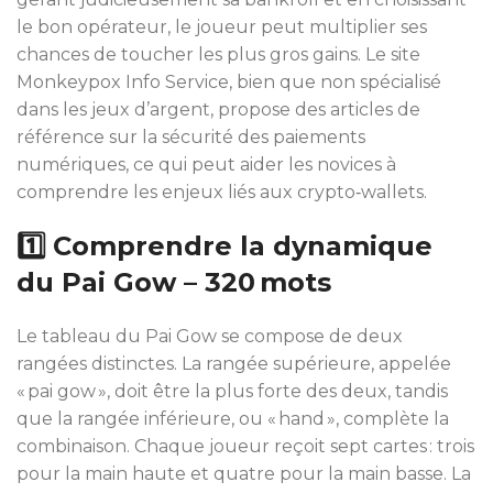
le bon opérateur, le joueur peut multiplier ses
chances de toucher les plus gros gains. Le site
Monkeypox Info Service, bien que non spécialisé
dans les jeux d’argent, propose des articles de
référence sur la sécurité des paiements
numériques, ce qui peut aider les novices à
comprendre les enjeux liés aux crypto‑wallets.
1️⃣ Comprendre la dynamique
du Pai Gow – 320 mots
Le tableau du Pai Gow se compose de deux
rangées distinctes. La rangée supérieure, appelée
« pai gow », doit être la plus forte des deux, tandis
que la rangée inférieure, ou « hand », complète la
combinaison. Chaque joueur reçoit sept cartes : trois
pour la main haute et quatre pour la main basse. La