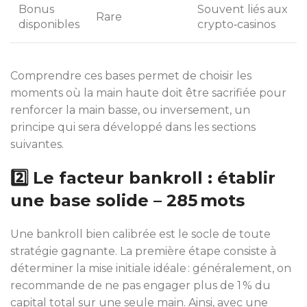
Bonus
Souvent liés aux
Rare
disponibles
crypto‑casinos
Comprendre ces bases permet de choisir les
moments où la main haute doit être sacrifiée pour
renforcer la main basse, ou inversement, un
principe qui sera développé dans les sections
suivantes.
2️⃣ Le facteur bankroll : établir
une base solide – 285 mots
Une bankroll bien calibrée est le socle de toute
stratégie gagnante. La première étape consiste à
déterminer la mise initiale idéale : généralement, on
recommande de ne pas engager plus de 1 % du
capital total sur une seule main. Ainsi, avec une