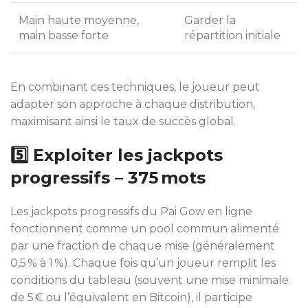
Main haute moyenne,
Garder la
main basse forte
répartition initiale
En combinant ces techniques, le joueur peut
adapter son approche à chaque distribution,
maximisant ainsi le taux de succès global.
5️⃣ Exploiter les jackpots
progressifs – 375 mots
Les jackpots progressifs du Pai Gow en ligne
fonctionnent comme un pool commun alimenté
par une fraction de chaque mise (généralement
0,5 % à 1 %). Chaque fois qu’un joueur remplit les
conditions du tableau (souvent une mise minimale
de 5 € ou l’équivalent en Bitcoin), il participe