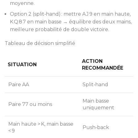
moyenne.
Option 2 (split‑hand) : mettre A J 9 en main haute,
K Q 8 7 en main basse → équilibre des deux mains,
meilleure probabilité de double victoire.
Tableau de décision simplifié
ACTION
SITUATION
RECOMMANDÉE
Paire AA
Split‑hand
Main basse
Paire 77 ou moins
uniquement
Main haute > K, main basse
Push‑back
< 9