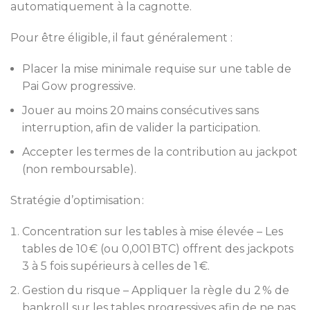
automatiquement à la cagnotte.
Pour être éligible, il faut généralement :
Placer la mise minimale requise sur une table de
Pai Gow progressive.
Jouer au moins 20 mains consécutives sans
interruption, afin de valider la participation.
Accepter les termes de la contribution au jackpot
(non remboursable).
Stratégie d’optimisation :
Concentration sur les tables à mise élevée – Les
tables de 10 € (ou 0,001 BTC) offrent des jackpots
3 à 5 fois supérieurs à celles de 1 €.
Gestion du risque – Appliquer la règle du 2 % de
bankroll sur les tables progressives afin de ne pas