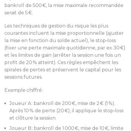
bankroll de 500 €, la mise maximale recommandée
serait de 5 €.
Les techniques de gestion du risque les plus
courantes incluent la mise proportionnelle (ajuster
la mise en fonction du solde actuel), le stop‑loss
(fixer une perte maximale quotidienne, par ex. 30 €)
et les limites de gain (arrêter la session une fois un
profit de 20 % atteint). Ces règles empêchent les
spirales de pertes et préservent le capital pour les
sessions futures.
Exemple chiffré :
Joueur A : bankroll de 200 €, mise de 2 € (1 %).
Après 10 % de perte (20 €), il applique le stop‑loss
et clôture la session.
Joueur B : bankroll de 1 000 €, mise de 10 €, limite