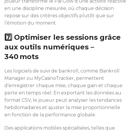
joueur transforme le Pai Gow d’une activité réactive
en une discipline mesurée, où chaque décision
repose sur des critères objectifs plutôt que sur
l’émotion du moment.
7️⃣ Optimiser les sessions grâce
aux outils numériques –
340 mots
Les logiciels de suivi de bankroll, comme Bankroll
Manager ou MyCasinoTracker, permettent
d’enregistrer chaque mise, chaque gain et chaque
perte en temps réel. En exportant les données au
format CSV, le joueur peut analyser les tendances
hebdomadaires et ajuster la mise proportionnelle
en fonction de la performance globale.
Des applications mobiles spécialisées, telles que