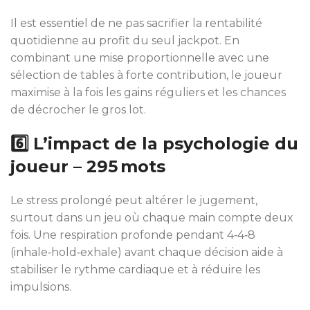
Il est essentiel de ne pas sacrifier la rentabilité
quotidienne au profit du seul jackpot. En
combinant une mise proportionnelle avec une
sélection de tables à forte contribution, le joueur
maximise à la fois les gains réguliers et les chances
de décrocher le gros lot.
6️⃣ L’impact de la psychologie du
joueur – 295 mots
Le stress prolongé peut altérer le jugement,
surtout dans un jeu où chaque main compte deux
fois. Une respiration profonde pendant 4‑4‑8
(inhale‑hold‑exhale) avant chaque décision aide à
stabiliser le rythme cardiaque et à réduire les
impulsions.