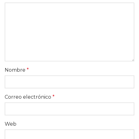
Nombre
*
Correo electrónico
*
Web