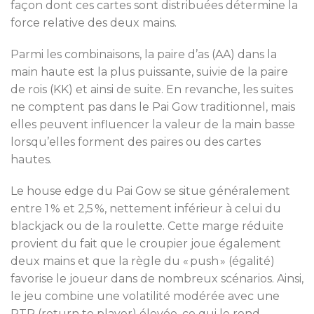
façon dont ces cartes sont distribuées détermine la
force relative des deux mains.
Parmi les combinaisons, la paire d’as (AA) dans la
main haute est la plus puissante, suivie de la paire
de rois (KK) et ainsi de suite. En revanche, les suites
ne comptent pas dans le Pai Gow traditionnel, mais
elles peuvent influencer la valeur de la main basse
lorsqu’elles forment des paires ou des cartes
hautes.
Le house edge du Pai Gow se situe généralement
entre 1 % et 2,5 %, nettement inférieur à celui du
blackjack ou de la roulette. Cette marge réduite
provient du fait que le croupier joue également
deux mains et que la règle du « push » (égalité)
favorise le joueur dans de nombreux scénarios. Ainsi,
le jeu combine une volatilité modérée avec une
RTP (return to player) élevée, ce qui le rend