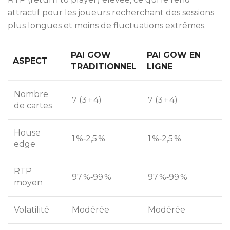
attractif pour les joueurs recherchant des sessions
plus longues et moins de fluctuations extrêmes.
PAI GOW
PAI GOW EN
ASPECT
TRADITIONNEL
LIGNE
Nombre
7 (3 + 4)
7 (3 + 4)
de cartes
House
1 %‑2,5 %
1 %‑2,5 %
edge
RTP
97 %‑99 %
97 %‑99 %
moyen
Volatilité
Modérée
Modérée