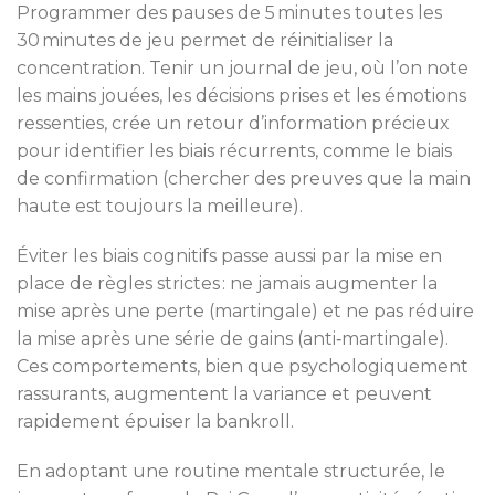
Programmer des pauses de 5 minutes toutes les
30 minutes de jeu permet de réinitialiser la
concentration. Tenir un journal de jeu, où l’on note
les mains jouées, les décisions prises et les émotions
ressenties, crée un retour d’information précieux
pour identifier les biais récurrents, comme le biais
de confirmation (chercher des preuves que la main
haute est toujours la meilleure).
Éviter les biais cognitifs passe aussi par la mise en
place de règles strictes : ne jamais augmenter la
mise après une perte (martingale) et ne pas réduire
la mise après une série de gains (anti‑martingale).
Ces comportements, bien que psychologiquement
rassurants, augmentent la variance et peuvent
rapidement épuiser la bankroll.
En adoptant une routine mentale structurée, le