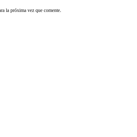
ara la próxima vez que comente.