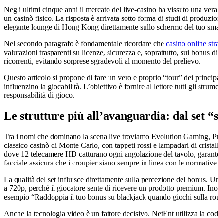
Negli ultimi cinque anni il mercato del live‑casino ha vissuto una vera 
un casinò fisico. La risposta è arrivata sotto forma di studi di produz
elegante lounge di Hong Kong direttamente sullo schermo del tuo sm
Nel secondo paragrafo è fondamentale ricordare che
casino online str
valutazioni trasparenti su licenze, sicurezza e, soprattutto, sui bonus 
ricorrenti, evitando sorprese sgradevoli al momento del prelievo.
Questo articolo si propone di fare un vero e proprio “tour” dei principal
influenzino la giocabilità. L’obiettivo è fornire al lettore tutti gli st
responsabilità di gioco.
Le strutture più all’avanguardia: dal set “s
Tra i nomi che dominano la scena live troviamo Evolution Gaming, Pra
classico casinò di Monte Carlo, con tappeti rossi e lampadari di crist
dove 12 telecamere HD catturano ogni angolazione del tavolo, garante
facciale assicura che i croupier siano sempre in linea con le normative 
La qualità del set influisce direttamente sulla percezione del bonus. 
a 720p, perché il giocatore sente di ricevere un prodotto premium. Inolt
esempio “Raddoppia il tuo bonus su blackjack quando giochi sulla roul
Anche la tecnologia video è un fattore decisivo. NetEnt utilizza la cod