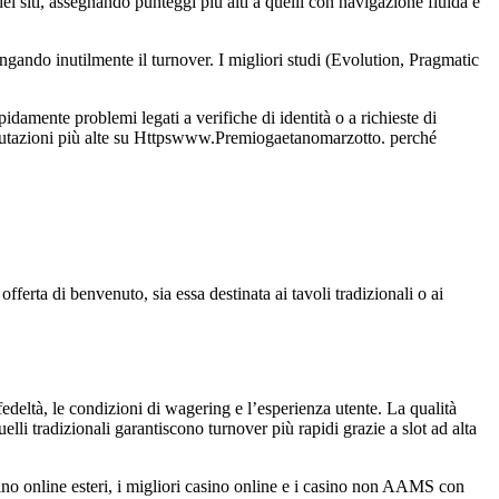
 siti, assegnando punteggi più alti a quelli con navigazione fluida e
ngando inutilmente il turnover. I migliori studi (Evolution, Pragmatic
pidamente problemi legati a verifiche di identità o a richieste di
valutazioni più alte su Httpswww.Premiogaetanomarzotto. perché
offerta di benvenuto, sia essa destinata ai tavoli tradizionali o ai
edeltà, le condizioni di wagering e l’esperienza utente. La qualità
elli tradizionali garantiscono turnover più rapidi grazie a slot ad alta
no online esteri, i migliori casino online e i casino non AAMS con