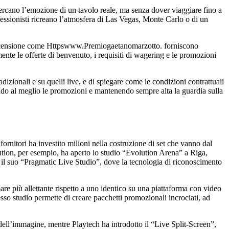
, cercano l’emozione di un tavolo reale, ma senza dover viaggiare fino a
fessionisti ricreano l’atmosfera di Las Vegas, Monte Carlo o di un
di recensione come Httpswww.Premiogaetanomarzotto. forniscono
amente le offerte di benvenuto, i requisiti di wagering e le promozioni
adizionali e su quelli live, e di spiegare come le condizioni contrattuali
ruttando al meglio le promozioni e mantenendo sempre alta la guardia sulla
itori ha investito milioni nella costruzione di set che vanno dal
ution, per esempio, ha aperto lo studio “Evolution Arena” a Riga,
il suo “Pragmatic Live Studio”, dove la tecnologia di riconoscimento
re più allettante rispetto a uno identico su una piattaforma con video
tesso studio permette di creare pacchetti promozionali incrociati, ad
 dell’immagine, mentre Playtech ha introdotto il “Live Split‑Screen”,