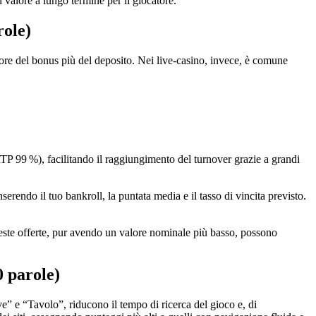
n valore a lungo termine per il giocatore.
role)
alore del bonus più del deposito. Nei live‑casino, invece, è comune
TP 99 %), facilitando il raggiungimento del turnover grazie a grandi
erendo il tuo bankroll, la puntata media e il tasso di vincita previsto.
ueste offerte, pur avendo un valore nominale più basso, possono
0 parole)
ive” e “Tavolo”, riducono il tempo di ricerca del gioco e, di