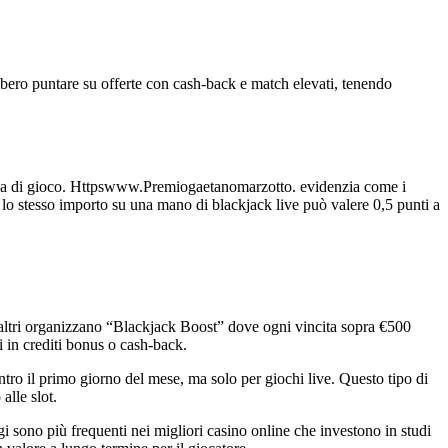
rebbero puntare su offerte con cash‑back e match elevati, tenendo
quenza di gioco. Httpswww.Premiogaetanomarzotto. evidenzia come i
lo stesso importo su una mano di blackjack live può valere 0,5 punti a
 altri organizzano “Blackjack Boost” dove ogni vincita sopra €500
 in crediti bonus o cash‑back.
ro il primo giorno del mese, ma solo per giochi live. Questo tipo di
alle slot.
i sono più frequenti nei migliori casino online che investono in studi