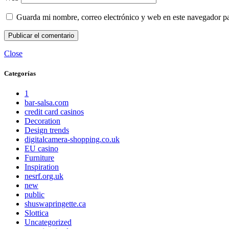
Guarda mi nombre, correo electrónico y web en este navegador p
Close
Categorías
1
bar-salsa.com
credit card casinos
Decoration
Design trends
digitalcamera-shopping.co.uk
EU casino
Furniture
Inspiration
nesrf.org.uk
new
public
shuswapringette.ca
Slottica
Uncategorized