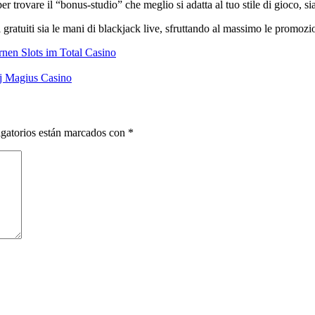
per trovare il “bonus‑studio” che meglio si adatta al tuo stile di gioco, sia
iri gratuiti sia le mani di blackjack live, sfruttando al massimo le promo
rnen Slots im Total Casino
ij Magius Casino
gatorios están marcados con
*