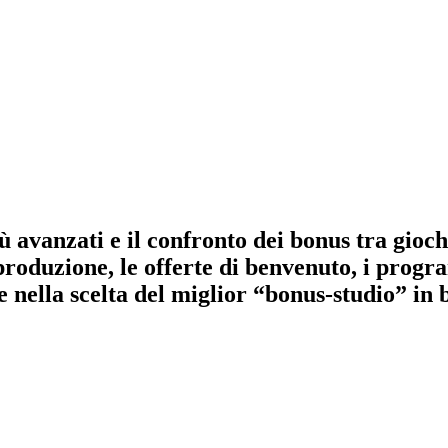
iù avanzati e il confronto dei bonus tra gioc
produzione, le offerte di benvenuto, i progr
e nella scelta del miglior “bonus‑studio” in b