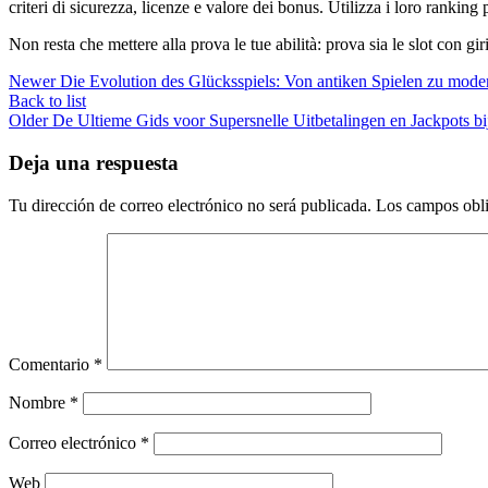
criteri di sicurezza, licenze e valore dei bonus. Utilizza i loro ranking 
Non resta che mettere alla prova le tue abilità: prova sia le slot con g
Newer
Die Evolution des Glücksspiels: Von antiken Spielen zu mode
Back to list
Older
De Ultieme Gids voor Supersnelle Uitbetalingen en Jackpots b
Deja una respuesta
Tu dirección de correo electrónico no será publicada.
Los campos obli
Comentario
*
Nombre
*
Correo electrónico
*
Web