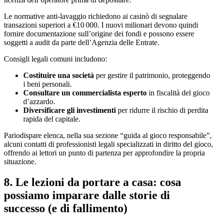
Le normative anti‑lavaggio richiedono ai casinò di segnalare
transazioni superiori a €10 000. I nuovi milionari devono quindi
fornire documentazione sull’origine dei fondi e possono essere
soggetti a audit da parte dell’Agenzia delle Entrate.
Consigli legali comuni includono:
Costituire una società
per gestire il patrimonio, proteggendo
i beni personali.
Consultare un commercialista esperto
in fiscalità del gioco
d’azzardo.
Diversificare gli investimenti
per ridurre il rischio di perdita
rapida del capitale.
Pariodispare elenca, nella sua sezione “guida al gioco responsabile”,
alcuni contatti di professionisti legali specializzati in diritto del gioco,
offrendo ai lettori un punto di partenza per approfondire la propria
situazione.
8. Le lezioni da portare a casa: cosa
possiamo imparare dalle storie di
successo (e di fallimento)