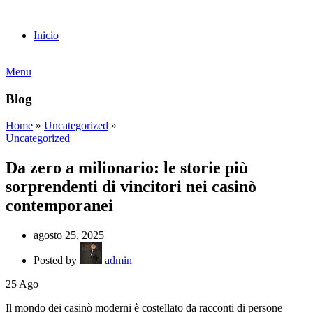
Inicio
Menu
Blog
Home
»
Uncategorized
»
Uncategorized
Da zero a milionario: le storie più
sorprendenti di vincitori nei casinò
contemporanei
agosto 25, 2025
Posted by
admin
25
Ago
Il mondo dei casinò moderni è costellato da racconti di persone