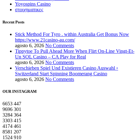
Yoyospins Casino
στοιχηματικες
Recent Posts
Stick Method For Tyro . within Australia Get Bonus Now
https://www.21casino-au.com/
agosto 6, 2026
No Comments
Tippytoe To Pull Ahead More When Flirt On-Line Vingt-Et-
Un SOL Casino – CA Play for Real
agosto 6, 2026
No Comments
Verschieben Spiel Und Existieren Casino Auswahl ◦
Switzerland Start Spinning Boomerang Casino
agosto 6, 2026
No Comments
OUR INSTAGRAM
6653
447
9696
301
3284
364
3303
415
4174
461
8581
207
1524
910