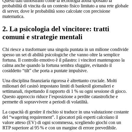
Questi dati dimostrano come la tecnologia abbia spostato la
probabilità di vincita da un contesto fisico limitato a una rete globale
di server, dove le probabilità sono calcolate con precisione
matematica.
2. La psicologia del vincitore: tratti
comuni e strategie mentali
Chi riesce a trasformare una singola puntata in un milione condivide
spesso un set di abilità psicologiche che vanno oltre la semplice
fortuna. Il controllo emotivo è il pilastro: i vincitori mantengono la
calma anche quando la fortuna sembra sfuggire, evitando il
cosiddetto “tilt” che porta a puntate impulsive.
Una disciplina finanziaria rigorosa è altrettanto cruciale. Molti
milionari del casinò impostano limiti di bankroll giornalieri e
settimanali, rispettando il rapporto di 1 % su ogni sessione di gioco.
Questo approccio riduce l’esposizione a perdite catastrofiche e
permette di sopravvivere a periodi di volatilità.
La capacità di gestire il rischio si traduce in una valutazione costante
del “wagering requirement”. I giocatori più esperti calcolano il
valore atteso (EV) di ogni scommessa, scegliendo giochi con un
RTP superiore al 95 % e con un margine di errore prevedibile.