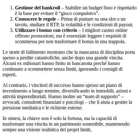
Gestione del bankroll
– Stabilire un budget fisso e rispettarlo
è la base per evitare il “gioco compulsivo”.
Conoscere le regole
– Prima di puntare su una slot o un
tavolo, studiare il RTP, la volatilità e le condizioni di payout.
Utilizzare i bonus con criterio
– I migliori casino online
offrono promozioni, ma è essenziale leggere i requisiti di
scommessa per non trasformare il bonus in una trappola.
Le storie di fallimento mostrano che la mancanza di disciplina porta
spesso a perdite catastrofiche, anche dopo una grande vincita.
Alcuni ex milionari hanno finito in bancarotta perché hanno
continuato a scommettere senza limiti, ignorando i consigli di
esperti.
Al contrario, i vincitori di successo hanno spesso un piano di
investimento a lungo termine, diversificando in immobili, azioni e
attività imprenditoriali. Hanno inoltre un “team di supporto” –
avvocati, consulenti finanziari e psicologi – che li aiuta a gestire la
pressione mediatica e le richieste esterne.
In sintesi, la chiave non è solo la fortuna, ma la capacità di
trasformare una vincita in un patrimonio sostenibile, mantenendo
sempre una visione realistica dei propri limiti.