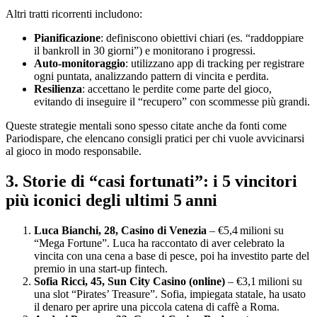
Altri tratti ricorrenti includono:
Pianificazione
: definiscono obiettivi chiari (es. “raddoppiare
il bankroll in 30 giorni”) e monitorano i progressi.
Auto‑monitoraggio
: utilizzano app di tracking per registrare
ogni puntata, analizzando pattern di vincita e perdita.
Resilienza
: accettano le perdite come parte del gioco,
evitando di inseguire il “recupero” con scommesse più grandi.
Queste strategie mentali sono spesso citate anche da fonti come
Pariodispare, che elencano consigli pratici per chi vuole avvicinarsi
al gioco in modo responsabile.
3. Storie di “casi fortunati”: i 5 vincitori
più iconici degli ultimi 5 anni
Luca Bianchi, 28, Casino di Venezia
– €5,4 milioni su
“Mega Fortune”. Luca ha raccontato di aver celebrato la
vincita con una cena a base di pesce, poi ha investito parte del
premio in una start‑up fintech.
Sofia Ricci, 45, Sun City Casino (online)
– €3,1 milioni su
una slot “Pirates’ Treasure”. Sofia, impiegata statale, ha usato
il denaro per aprire una piccola catena di caffè a Roma.