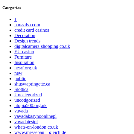
Categorías
1
bar-salsa.com
credit card casinos
Decoration
Design trends
digitalcamera-shopping.co.uk
EU casino
Furniture
Inspiration
nesrf.org.uk
new
public
shuswapringette.ca
Slottica
Uncategorized
uncotigorized
utopia500.org.uk
vavada
vavadakasynoonlinepl
vavadatestpl
whats-on-london.co.uk
www.messebau – gleich.de