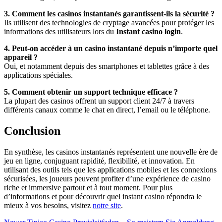
3. Comment les casinos instantanés garantissent-ils la sécurité ?
Ils utilisent des technologies de cryptage avancées pour protéger les
informations des utilisateurs lors du
Instant casino login
.
4. Peut-on accéder à un casino instantané depuis n’importe quel
appareil ?
Oui, et notamment depuis des smartphones et tablettes grâce à des
applications spéciales.
5. Comment obtenir un support technique efficace ?
La plupart des casinos offrent un support client 24/7 à travers
différents canaux comme le chat en direct, l’email ou le téléphone.
Conclusion
En synthèse, les casinos instantanés représentent une nouvelle ère de
jeu en ligne, conjuguant rapidité, flexibilité, et innovation. En
utilisant des outils tels que les applications mobiles et les connexions
sécurisées, les joueurs peuvent profiter d’une expérience de casino
riche et immersive partout et à tout moment. Pour plus
d’informations et pour découvrir quel instant casino répondra le
mieux à vos besoins, visitez
notre site
.