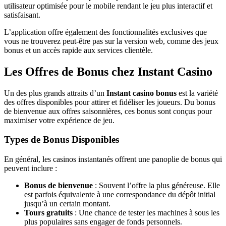
utilisateur optimisée pour le mobile rendant le jeu plus interactif et
satisfaisant.
L’application offre également des fonctionnalités exclusives que
vous ne trouverez peut-être pas sur la version web, comme des jeux
bonus et un accès rapide aux services clientèle.
Les Offres de Bonus chez Instant Casino
Un des plus grands attraits d’un
Instant casino bonus
est la variété
des offres disponibles pour attirer et fidéliser les joueurs. Du bonus
de bienvenue aux offres saisonnières, ces bonus sont conçus pour
maximiser votre expérience de jeu.
Types de Bonus Disponibles
En général, les casinos instantanés offrent une panoplie de bonus qui
peuvent inclure :
Bonus de bienvenue
: Souvent l’offre la plus généreuse. Elle
est parfois équivalente à une correspondance du dépôt initial
jusqu’à un certain montant.
Tours gratuits
: Une chance de tester les machines à sous les
plus populaires sans engager de fonds personnels.