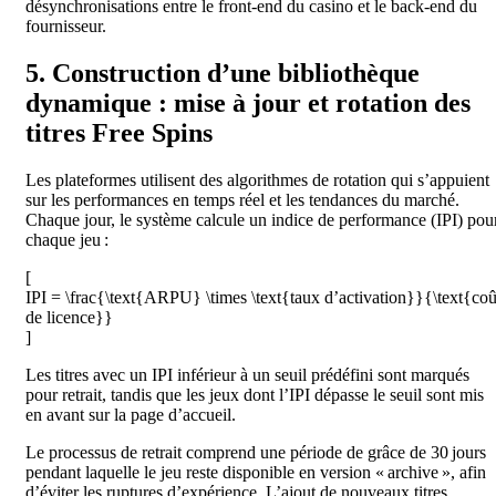
désynchronisations entre le front‑end du casino et le back‑end du
fournisseur.
5. Construction d’une bibliothèque
dynamique : mise à jour et rotation des
titres Free Spins
Les plateformes utilisent des algorithmes de rotation qui s’appuient
sur les performances en temps réel et les tendances du marché.
Chaque jour, le système calcule un indice de performance (IPI) pou
chaque jeu :
[
IPI = \frac{\text{ARPU} \times \text{taux d’activation}}{\text{coû
de licence}}
]
Les titres avec un IPI inférieur à un seuil prédéfini sont marqués
pour retrait, tandis que les jeux dont l’I​PI dépasse le seuil sont mis
en avant sur la page d’accueil.
Le processus de retrait comprend une période de grâce de 30 jours
pendant laquelle le jeu reste disponible en version « archive », afin
d’éviter les ruptures d’expérience. L’ajout de nouveaux titres