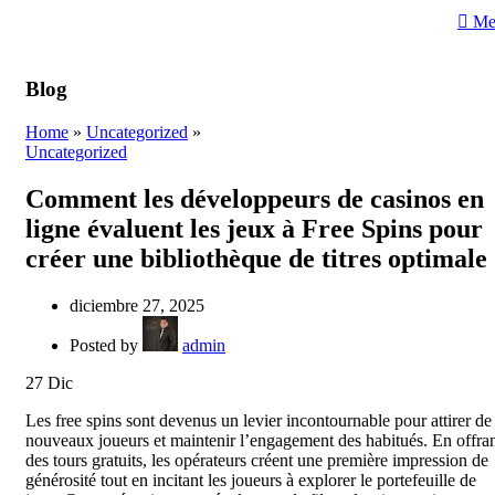
Me
Blog
Home
»
Uncategorized
»
Uncategorized
Comment les développeurs de casinos en
ligne évaluent les jeux à Free Spins pour
créer une bibliothèque de titres optimale
diciembre 27, 2025
Posted by
admin
27
Dic
Les free spins sont devenus un levier incontournable pour attirer de
nouveaux joueurs et maintenir l’engagement des habitués. En offra
des tours gratuits, les opérateurs créent une première impression de
générosité tout en incitant les joueurs à explorer le portefeuille de