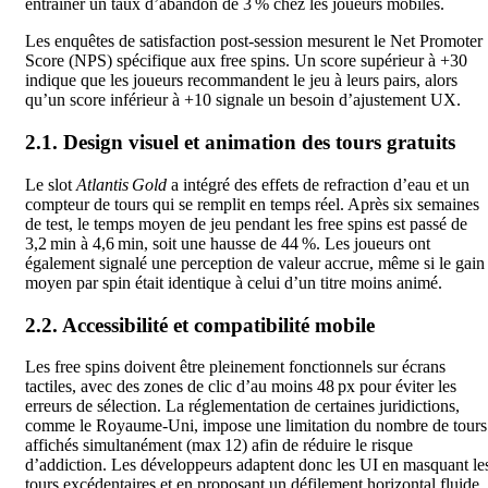
entraîner un taux d’abandon de 3 % chez les joueurs mobiles.
Les enquêtes de satisfaction post‑session mesurent le Net Promoter
Score (NPS) spécifique aux free spins. Un score supérieur à +30
indique que les joueurs recommandent le jeu à leurs pairs, alors
qu’un score inférieur à +10 signale un besoin d’ajustement UX.
2.1. Design visuel et animation des tours gratuits
Le slot
Atlantis Gold
a intégré des effets de refraction d’eau et un
compteur de tours qui se remplit en temps réel. Après six semaines
de test, le temps moyen de jeu pendant les free spins est passé de
3,2 min à 4,6 min, soit une hausse de 44 %. Les joueurs ont
également signalé une perception de valeur accrue, même si le gain
moyen par spin était identique à celui d’un titre moins animé.
2.2. Accessibilité et compatibilité mobile
Les free spins doivent être pleinement fonctionnels sur écrans
tactiles, avec des zones de clic d’au moins 48 px pour éviter les
erreurs de sélection. La réglementation de certaines juridictions,
comme le Royaume‑Uni, impose une limitation du nombre de tours
affichés simultanément (max 12) afin de réduire le risque
d’addiction. Les développeurs adaptent donc les UI en masquant le
tours excédentaires et en proposant un défilement horizontal fluide.