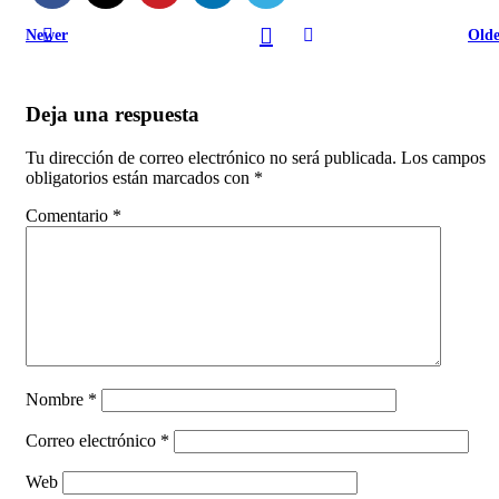
Newer
Olde
Deja una respuesta
Tu dirección de correo electrónico no será publicada.
Los campos
obligatorios están marcados con
*
Comentario
*
Nombre
*
Correo electrónico
*
Web