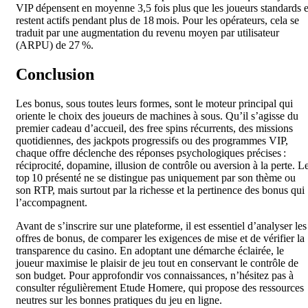
VIP dépensent en moyenne 3,5 fois plus que les joueurs standards e
restent actifs pendant plus de 18 mois. Pour les opérateurs, cela se
traduit par une augmentation du revenu moyen par utilisateur
(ARPU) de 27 %.
Conclusion
Les bonus, sous toutes leurs formes, sont le moteur principal qui
oriente le choix des joueurs de machines à sous. Qu’il s’agisse du
premier cadeau d’accueil, des free spins récurrents, des missions
quotidiennes, des jackpots progressifs ou des programmes VIP,
chaque offre déclenche des réponses psychologiques précises :
réciprocité, dopamine, illusion de contrôle ou aversion à la perte. L
top 10 présenté ne se distingue pas uniquement par son thème ou
son RTP, mais surtout par la richesse et la pertinence des bonus qui
l’accompagnent.
Avant de s’inscrire sur une plateforme, il est essentiel d’analyser les
offres de bonus, de comparer les exigences de mise et de vérifier la
transparence du casino. En adoptant une démarche éclairée, le
joueur maximise le plaisir de jeu tout en conservant le contrôle de
son budget. Pour approfondir vos connaissances, n’hésitez pas à
consulter régulièrement Etude Homere, qui propose des ressources
neutres sur les bonnes pratiques du jeu en ligne.