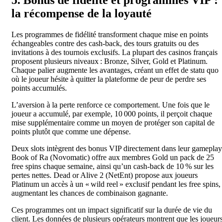
5. Bonus de fidélité et programmes VIP :
la récompense de la loyauté
Les programmes de fidélité transforment chaque mise en points
échangeables contre des cash‑back, des tours gratuits ou des
invitations à des tournois exclusifs. La plupart des casinos français
proposent plusieurs niveaux : Bronze, Silver, Gold et Platinum.
Chaque palier augmente les avantages, créant un effet de statu quo
où le joueur hésite à quitter la plateforme de peur de perdre ses
points accumulés.
L’aversion à la perte renforce ce comportement. Une fois que le
joueur a accumulé, par exemple, 10 000 points, il perçoit chaque
mise supplémentaire comme un moyen de protéger son capital de
points plutôt que comme une dépense.
Deux slots intègrent des bonus VIP directement dans leur gameplay
Book of Ra (Novomatic) offre aux membres Gold un pack de 25
free spins chaque semaine, ainsi qu’un cash‑back de 10 % sur les
pertes nettes. Dead or Alive 2 (NetEnt) propose aux joueurs
Platinum un accès à un « wild reel » exclusif pendant les free spins,
augmentant les chances de combinaison gagnante.
Ces programmes ont un impact significatif sur la durée de vie du
client. Les données de plusieurs opérateurs montrent que les joueur