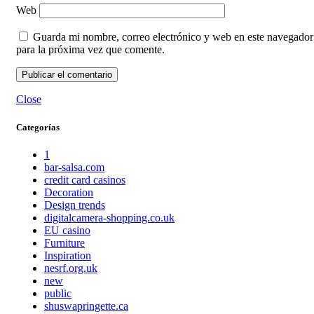
Web
Guarda mi nombre, correo electrónico y web en este navegador
para la próxima vez que comente.
Close
Categorías
1
bar-salsa.com
credit card casinos
Decoration
Design trends
digitalcamera-shopping.co.uk
EU casino
Furniture
Inspiration
nesrf.org.uk
new
public
shuswapringette.ca