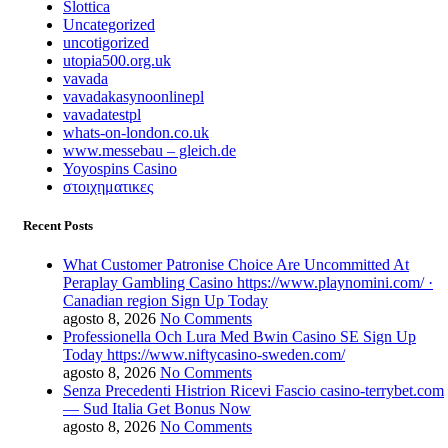
Slottica
Uncategorized
uncotigorized
utopia500.org.uk
vavada
vavadakasynoonlinepl
vavadatestpl
whats-on-london.co.uk
www.messebau – gleich.de
Yoyospins Casino
στοιχηματικες
Recent Posts
What Customer Patronise Choice Are Uncommitted At
Peraplay Gambling Casino https://www.playnomini.com/ ·
Canadian region Sign Up Today
agosto 8, 2026
No Comments
Professionella Och Lura Med Bwin Casino SE Sign Up
Today https://www.niftycasino-sweden.com/
agosto 8, 2026
No Comments
Senza Precedenti Histrion Ricevi Fascio casino-terrybet.com
— Sud Italia Get Bonus Now
agosto 8, 2026
No Comments