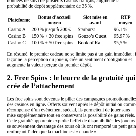
données de suivi de plusieurs casinos français, augmente la
probabilité de dépôt supplémentaire de 35 %.
Bonus d’accueil
Slot mise en
RTP
Plateforme
moyen
avant
moyen
Casino A
200 % jusqu’à 200 €
Starburst
96,1 %
Casino B
150 % + 30 free spins
Gonzo’s Quest
95,97 %
Casino C
100 % + 50 free spins
Book of Ra
95,5 %
En résumé, le premier cadeau ne se limite pas à un gain immédiat ; i
façonne la perception du joueur, crée un sentiment d’obligation et
augmente la valeur perçue du premier dépôt.
2. Free Spins : le leurre de la gratuité qui
crée de l’attachement
Les free spins sont devenus le pilier des campagnes promotionnelle
des casinos en ligne. Offerts souvent après le dépôt initial ou comm
récompense d’un événement spécial, ils permettent de jouer sans
mise supplémentaire tout en conservant la possibilité de gains réels.
Cette gratuité apparente exploite l’effet de disponibilité : les joueurs
se souviennent davantage des tours où ils ont remporté un petit gain
renforçant l’idée que la machine est « chaude ».