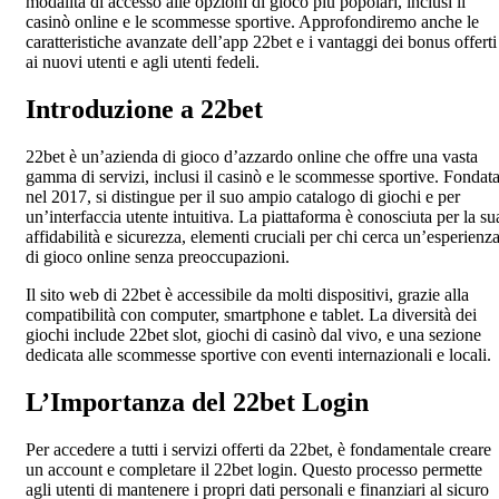
modalità di accesso alle opzioni di gioco più popolari, inclusi il
casinò online e le scommesse sportive. Approfondiremo anche le
caratteristiche avanzate dell’app 22bet e i vantaggi dei bonus offerti
ai nuovi utenti e agli utenti fedeli.
Introduzione a 22bet
22bet è un’azienda di gioco d’azzardo online che offre una vasta
gamma di servizi, inclusi il casinò e le scommesse sportive. Fondat
nel 2017, si distingue per il suo ampio catalogo di giochi e per
un’interfaccia utente intuitiva. La piattaforma è conosciuta per la su
affidabilità e sicurezza, elementi cruciali per chi cerca un’esperienz
di gioco online senza preoccupazioni.
Il sito web di 22bet è accessibile da molti dispositivi, grazie alla
compatibilità con computer, smartphone e tablet. La diversità dei
giochi include 22bet slot, giochi di casinò dal vivo, e una sezione
dedicata alle scommesse sportive con eventi internazionali e locali.
L’Importanza del 22bet Login
Per accedere a tutti i servizi offerti da 22bet, è fondamentale creare
un account e completare il 22bet login. Questo processo permette
agli utenti di mantenere i propri dati personali e finanziari al sicuro