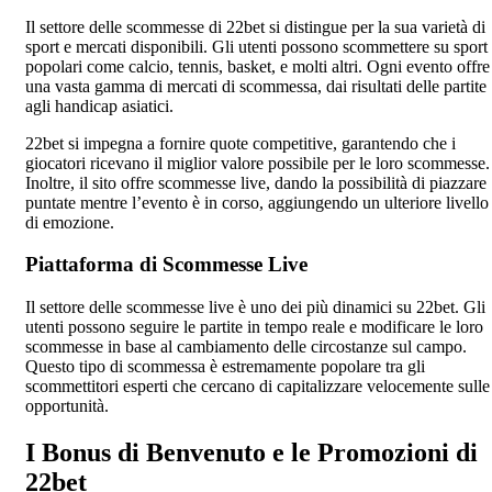
Il settore delle scommesse di 22bet si distingue per la sua varietà di
sport e mercati disponibili. Gli utenti possono scommettere su sport
popolari come calcio, tennis, basket, e molti altri. Ogni evento offre
una vasta gamma di mercati di scommessa, dai risultati delle partite
agli handicap asiatici.
22bet si impegna a fornire quote competitive, garantendo che i
giocatori ricevano il miglior valore possibile per le loro scommesse.
Inoltre, il sito offre scommesse live, dando la possibilità di piazzare
puntate mentre l’evento è in corso, aggiungendo un ulteriore livello
di emozione.
Piattaforma di Scommesse Live
Il settore delle scommesse live è uno dei più dinamici su 22bet. Gli
utenti possono seguire le partite in tempo reale e modificare le loro
scommesse in base al cambiamento delle circostanze sul campo.
Questo tipo di scommessa è estremamente popolare tra gli
scommettitori esperti che cercano di capitalizzare velocemente sulle
opportunità.
I Bonus di Benvenuto e le Promozioni di
22bet