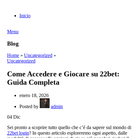
Inicio
Menu
Blog
Home
»
Uncategorized
»
Uncategorized
Come Accedere e Giocare su 22bet:
Guida Completa
enero 18, 2026
Posted by
admin
04
Dic
Sei pronto a scoprire tutto quello che c’è da sapere sul mondo di
22bet login
? In questo articolo esploreremo ogni aspetto, dalle