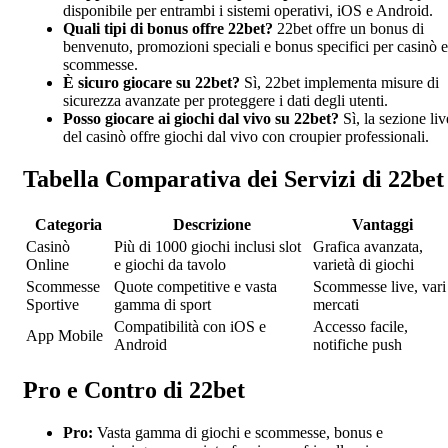
disponibile per entrambi i sistemi operativi, iOS e Android.
Quali tipi di bonus offre 22bet?
22bet offre un bonus di
benvenuto, promozioni speciali e bonus specifici per casinò e
scommesse.
È sicuro giocare su 22bet?
Sì, 22bet implementa misure di
sicurezza avanzate per proteggere i dati degli utenti.
Posso giocare ai giochi dal vivo su 22bet?
Sì, la sezione liv
del casinò offre giochi dal vivo con croupier professionali.
Tabella Comparativa dei Servizi di 22bet
Categoria
Descrizione
Vantaggi
Casinò
Più di 1000 giochi inclusi slot
Grafica avanzata,
Online
e giochi da tavolo
varietà di giochi
Scommesse
Quote competitive e vasta
Scommesse live, vari
Sportive
gamma di sport
mercati
Compatibilità con iOS e
Accesso facile,
App Mobile
Android
notifiche push
Pro e Contro di 22bet
Pro:
Vasta gamma di giochi e scommesse, bonus e