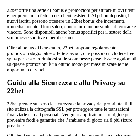
22bet offre una serie di bonus e promozioni per attirare nuovi utenti
e per premiare la fedeltà dei clienti esistenti. Al primo deposito, i
nuovi iscritti possono ottenere un 22bet bonus che incrementa
immediatamente il loro saldo, dando loro più possibilità di giocare e
vincere. Sono disponibili anche bonus specifici per il settore delle
scommesse sportive e per il casinò.
Oltre ai bonus di benvenuto, 22bet propone regolarmente
promozioni stagionali e offerte speciali, che possono includere free
spins per le slot o rimborsi sulle scommesse perse. Essere aggiornat
su queste promozioni è un ottimo modo per massimizzare le tue
opportunità di vincita.
Guida alla Sicurezza e alla Privacy su
22bet
22bet prende sul serio la sicurezza e la privacy dei propri utenti. Il
sito utilizza la crittografia SSL per proteggere tutte le transazioni
finanziarie e i dati personali. Vengono applicate misure rigide per
prevenire frodi e garantire che l’ambiente di gioco sia il più sicuro
possibile.
Gli utenti sono anche incoraggiati ad adottare pratiche di sicurezza