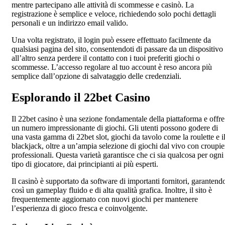
mentre partecipano alle attività di scommesse e casinò. La
registrazione è semplice e veloce, richiedendo solo pochi dettagli
personali e un indirizzo email valido.
Una volta registrato, il login può essere effettuato facilmente da
qualsiasi pagina del sito, consentendoti di passare da un dispositivo
all’altro senza perdere il contatto con i tuoi preferiti giochi o
scommesse. L’accesso regolare al tuo account è reso ancora più
semplice dall’opzione di salvataggio delle credenziali.
Esplorando il 22bet Casino
Il 22bet casino è una sezione fondamentale della piattaforma e offre
un numero impressionante di giochi. Gli utenti possono godere di
una vasta gamma di 22bet slot, giochi da tavolo come la roulette e i
blackjack, oltre a un’ampia selezione di giochi dal vivo con croupie
professionali. Questa varietà garantisce che ci sia qualcosa per ogni
tipo di giocatore, dai principianti ai più esperti.
Il casinò è supportato da software di importanti fornitori, garantend
così un gameplay fluido e di alta qualità grafica. Inoltre, il sito è
frequentemente aggiornato con nuovi giochi per mantenere
l’esperienza di gioco fresca e coinvolgente.